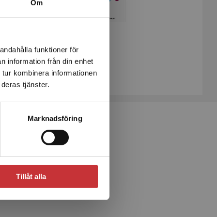
Om
Barnkonventionen
andahålla funktioner för
Grahn-Farley, Maria
n information från din enhet
339 kr
inkl. moms
 tur kombinera informationen
Exkl. moms: 320 kr
deras tjänster.
Marknadsföring
Tillåt alla