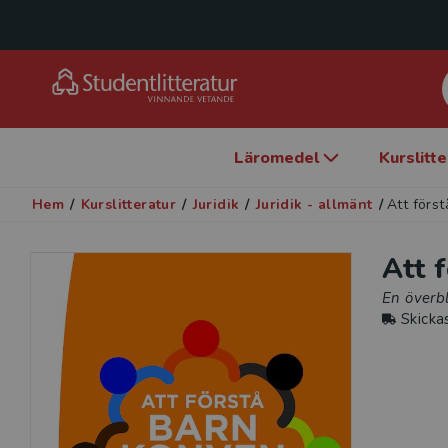
Läromedel
Kurslitt
Hem
/
Kurslitteratur
/
Juridik
/
Juridik - allmänt
/
Att förs
Att 
En överbl
Skicka