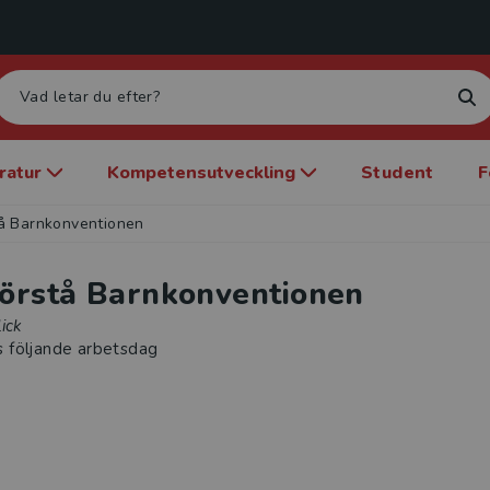
eratur
Kompetensutveckling
Student
F
tå Barnkonventionen
förstå Barnkonventionen
ick
s följande arbetsdag