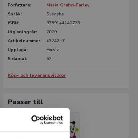
Författare:
Maria Grahn-Farley
Språk:
Svenska
ISBN:
9789144140728
Utgivningsår:
2020
Artikelnummer:
43242-01
Upplaga:
Första
Sidantal:
62
Köp- och leveransvillkor
Passar till