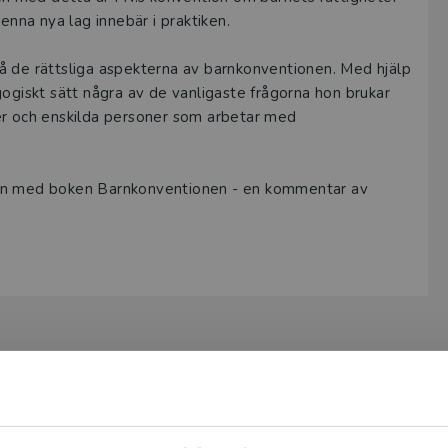
denna nya lag innebär i praktiken.
rstå de rättsliga aspekterna av barnkonventionen. Med hjälp
gogiskt sätt några av de vanligaste frågorna hon brukar
er och enskilda personer som arbetar med
ion med boken Barnkonventionen - en kommentar av
Begränsad fraktregion