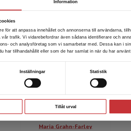
Information
cookies
e för att anpassa innehållet och annonserna till användarna, tillh
Det verkar som att du besöker studentlitteratur.se via en
vår trafik. Vi vidarebefordrar även sådana identifierare och anna
enhet utanför Sverige. Vi erbjuder inte leveranser utanför
nnons- och analysföretag som vi samarbetar med. Dessa kan i sin
Sverige. För att kunna slutföra ett köp måste
har tillhandahållit eller som de har samlat in när du har använt 
leveransadressen vara i Sverige.
Läs mer
Kontakta kundservice
Inställningar
Statistik
Författare
Stäng
Tillåt urval
Maria Grahn-Farley