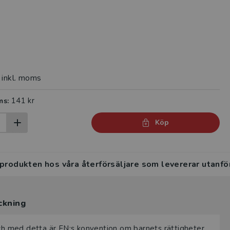
inkl. moms
141 kr
ms:
Köp
 produkten hos våra återförsäljare som levererar utanfö
ckning
och med detta är FN:s konvention om barnets rättigheter