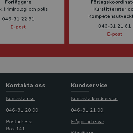
Förläggare
Förlagskoordinat
ik, kriminologi och polis
Kurslitteratur o
Kompetensutveckl
046-31 22 91
046-31 21 61
E-post
E-post
Kontakta oss
Kundservice
Kontakta oss
Kontakta kundservice
046-31 20 00
046-31 21 00
Postadress:
Frågor och svar
Box 141