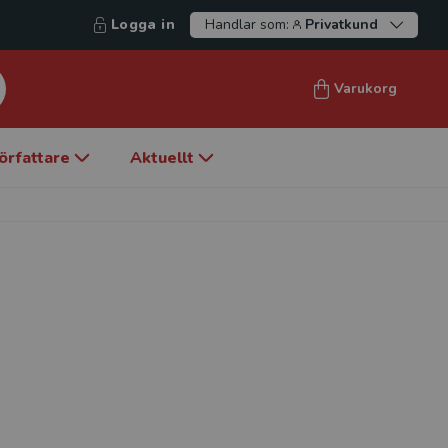
Logga in
Handlar som:
Privatkund
Varukorg
örfattare
Aktuellt