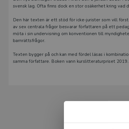
Beskrivning
svensk lag. Ofta finns dock en stor osäkerhet kring vad 
Den här texten är ett stöd för icke-jurister som vill fö
av sex centrala frågor besvarar författaren på ett peda
möta i sin undervisning om konventionen till myndighet
barnrättsfrågor.
Texten bygger på och kan med fördel läsas i kombinat
samma författare. Boken vann kurslitteraturpriset 2019.