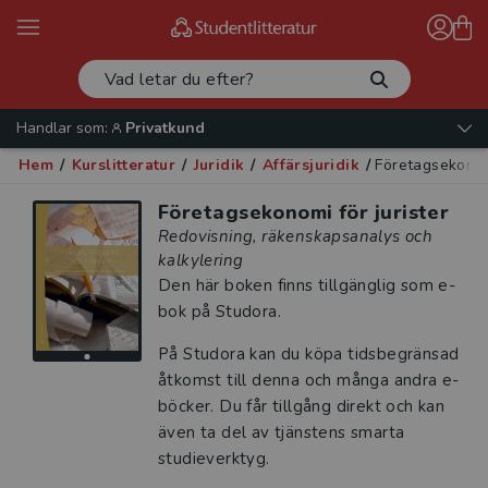
Handlar som:
Privatkund
Hem
/
Kurslitteratur
/
Juridik
/
Affärsjuridik
/
Företagsekonomi
Företagsekonomi för jurister
Redovisning, räkenskapsanalys och
kalkylering
Den här boken finns tillgänglig som e-
bok på Studora.
På Studora kan du köpa tidsbegränsad
åtkomst till denna och många andra e-
böcker. Du får tillgång direkt och kan
även ta del av tjänstens smarta
studieverktyg.