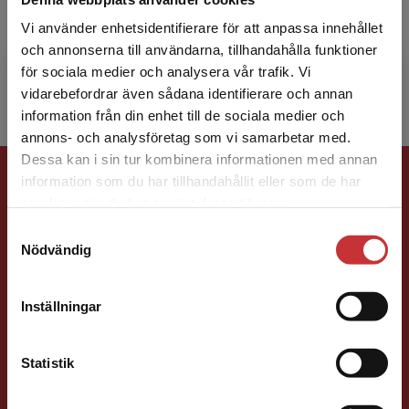
företagsrätt vid Uppsala universitet. Han
Vi använder enhetsidentifierare för att anpassa innehållet
disputerade på en avhandling som handlar om
och annonserna till användarna, tillhandahålla funktioner
sambandet me...
för sociala medier och analysera vår trafik. Vi
Begränsad fraktregion
vidarebefordrar även sådana identifierare och annan
information från din enhet till de sociala medier och
annons- och analysföretag som vi samarbetar med.
Dessa kan i sin tur kombinera informationen med annan
Förlagskontakt
information som du har tillhandahållit eller som de har
Det verkar som att du besöker
samlat in när du har använt deras tjänster.
studentlitteratur.se via en enhet utanför Sverige.
Samtyckesval
Vi erbjuder inte leveranser utanför Sverige. För
Nödvändig
att kunna slutföra ett köp måste
leveransadressen vara i Sverige.
Läs mer
Inställningar
Mareike Persson
Kontakta kundservice
Statistik
Förläggare
Juridik, kriminologi och polis