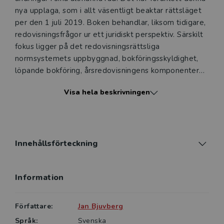
nya upplaga, som i allt väsentligt beaktar rättsläget
per den 1 juli 2019. Boken behandlar, liksom tidigare,
redovisningsfrågor ur ett juridiskt perspektiv. Särskilt
fokus ligger på det redovisningsrättsliga
normsystemets uppbyggnad, bokföringsskyldighet,
löpande bokföring, årsredovisningens komponenter
och upprättande av årsredovisning.
Visa hela beskrivningen
Genomgången av redovisningsrätt kompletteras med
räkenskapsanalys och kalkylering, två
företagsekonomiska ämnen som är relevanta för den
praktiskt verksamma juristen.
Innehållsförteckning
Framställningen är både teoretisk och praktisk. De
Information
teoretiska avsnitten innehåller en genomgång av
balans- och resultaträkningens komponenter, medan
de mer praktiskt orienterade avsnitten omfattar
Författare:
Jan Bjuvberg
konteringsexempel, såväl för löpande bokföring som
Språk:
Svenska