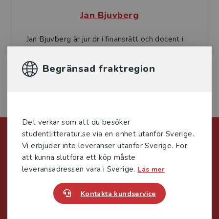
Jan Bjuvberg
Jan Bjuvberg är jur.dr i finansrätt och docent i
företagsrätt vid Uppsala universitet. Han
disputerade på en avhandling som handlar om
Begränsad fraktregion
sambandet me...
Det verkar som att du besöker
Förlagskontakt
studentlitteratur.se via en enhet utanför Sverige.
Vi erbjuder inte leveranser utanför Sverige. För
att kunna slutföra ett köp måste
leveransadressen vara i Sverige.
Läs mer
Kontakta kundservice
Mareike Persson