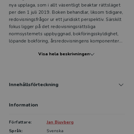
nya upplaga, som i allt väsentligt beaktar rättsläget
per den 1 juli 2019. Boken behandlar, liksom tidigare,
redovisningsfrågor ur ett juridiskt perspektiv. Särskilt
fokus ligger på det redovisningsrättsliga
normsystemets uppbyggnad, bokföringsskyldighet,
löpande bokföring, årsredovisningens komponenter
och upprättande av årsredovisning.
Visa hela beskrivningen
Genomgången av redovisningsrätt kompletteras med
räkenskapsanalys och kalkylering, två
företagsekonomiska ämnen som är relevanta för den
praktiskt verksamma juristen.
Innehållsförteckning
Framställningen är både teoretisk och praktisk. De
Information
teoretiska avsnitten innehåller en genomgång av
balans- och resultaträkningens komponenter, medan
de mer praktiskt orienterade avsnitten omfattar
Författare:
Jan Bjuvberg
konteringsexempel, såväl för löpande bokföring som
Språk:
Svenska