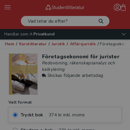
Handlar som:
Privatkund
Hem
/
Kurslitteratur
/
Juridik
/
Affärsjuridik
/
Företagsekonomi
Företagsekonomi för jurister
Redovisning, räkenskapsanalys och
kalkylering
Skickas följande arbetsdag
Valt format
Tryckt bok
374 kr inkl. moms