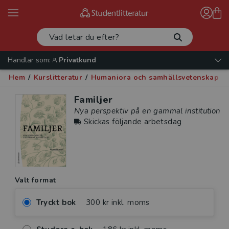
Handlar som:
Privatkund
Hem
/
Kurslitteratur
/
Humaniora och samhällsvetenskap
/
Familjer
Nya perspektiv på en gammal institution
Skickas följande arbetsdag
Valt format
Tryckt bok
300 kr inkl. moms