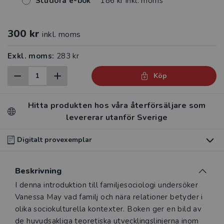
Studora e-bok
186 kr inkl. moms
300 kr
inkl. moms
Exkl. moms:
283 kr
Köp
Hitta produkten hos våra återförsäljare som
levererar utanför Sverige
Digitalt provexemplar
Du som undervisar kan beställa ett kostnadsfritt
Beskrivning
digitalt provexemplar av den här produkten
.
Beskrivning
I denna introduktion till familjesociologi undersöker
Våra digitala provexemplar tillhandahålls via Studora.se
Vanessa May vad familj och nära relationer betyder i
och ger dig tillgång till boken under 180 dagar. Observera
olika sociokulturella kontexter. Boken ger en bild av
att erbjudandet endast gäller relevanta produkter för din
de huvudsakliga teoretiska utvecklingslinjerna inom