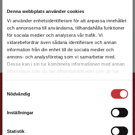
Denna webbplats använder cookies
Vi använder enhetsidentifierare för att anpassa innehållet
Vanessa May
och annonserna till användarna, tillhandahålla funktioner
för sociala medier och analysera vår trafik. Vi
Vanessa May är professor i sociologi vid
Begränsad fraktregion
vidarebefordrar även sådana identifierare och annan
University of Manchester.
information från din enhet till de sociala medier och
annons- och analysföretag som vi samarbetar med.
Dessa kan i sin tur kombinera informationen med annan
information som du har tillhandahållit eller som de har
Det verkar som att du besöker
samlat in när du har använt deras tjänster.
Förlagskontakt
studentlitteratur.se via en enhet utanför Sverige.
Samtyckesval
Vi erbjuder inte leveranser utanför Sverige. För
Nödvändig
att kunna slutföra ett köp måste
leveransadressen vara i Sverige.
Läs mer
Inställningar
Kontakta kundservice
Caroline Boussard
Statistik