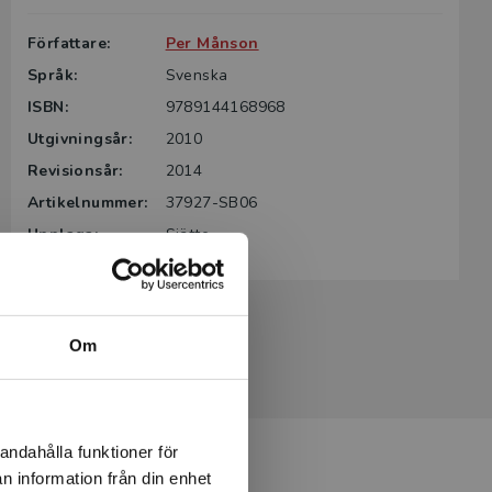
Författare:
Per Månson
Språk:
Svenska
ISBN:
9789144168968
Utgivningsår:
2010
Revisionsår:
2014
Artikelnummer:
37927-SB06
Upplaga:
Sjätte
Om
andahålla funktioner för
n information från din enhet