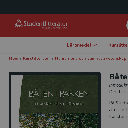
Läromedel
Kurslitt
Hem
/
Kurslitteratur
/
Humaniora och samhällsvetenskap
Båte
Introdukt
Den här b
På Studo
andra e-b
tjänstens