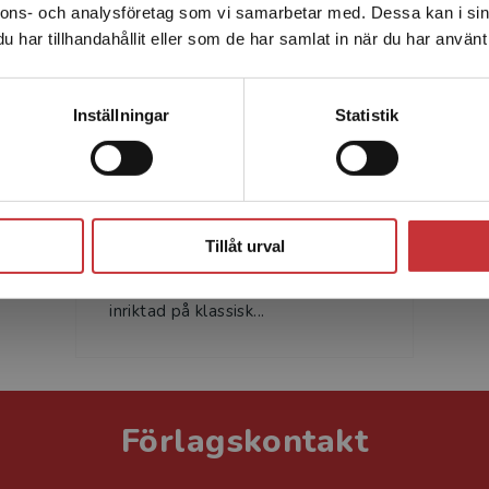
nnons- och analysföretag som vi samarbetar med. Dessa kan i sin
Sverige. För att kunna slutföra ett köp måste
har tillhandahållit eller som de har samlat in när du har använt 
leveransadressen vara i Sverige.
Läs mer
Kontakta kundservice
Inställningar
Statistik
Per Månson
Per Månson är professor emeritus
Stäng
vid Institutionen för sociologi och
Tillåt urval
arbetsvetenskap, Göteborgs
universitet. Hans forskning är
inriktad på klassisk...
Förlagskontakt