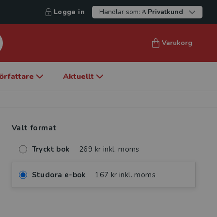
Logga in
Handlar som:
Privatkund
Varukorg
örfattare
Aktuellt
Valt format
Tryckt bok
269 kr inkl. moms
Studora e-bok
167 kr inkl. moms