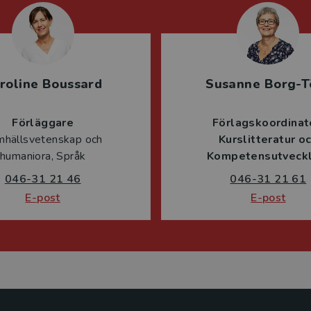
roline Boussard
Susanne Borg-T
Förläggare
Förlagskoordinat
mhällsvetenskap och
Kurslitteratur o
humaniora, Språk
Kompetensutveckl
046-31 21 46
046-31 21 61
E-post
E-post