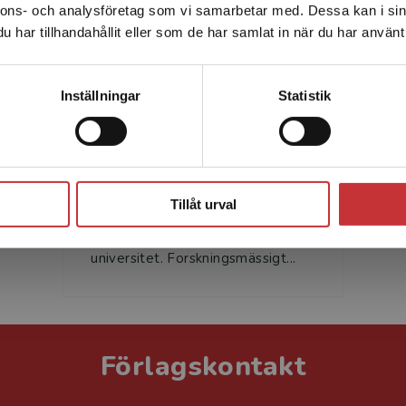
nnons- och analysföretag som vi samarbetar med. Dessa kan i sin
Sverige. För att kunna slutföra ett köp måste
har tillhandahållit eller som de har samlat in när du har använt 
leveransadressen vara i Sverige.
Läs mer
Kontakta kundservice
Inställningar
Statistik
Annika Jonsson
Annika Jonsson är docent i
Stäng
sociologi och arbetar på
Tillåt urval
Institutionen för sociala och
psykologiska studier vid Karlstads
universitet. Forskningsmässigt...
Förlagskontakt