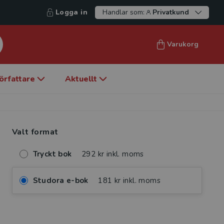
Logga in
Handlar som:
Privatkund
Varukorg
örfattare
Aktuellt
Valt format
Tryckt bok
292 kr inkl. moms
Studora e-bok
181 kr inkl. moms