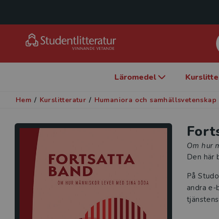
Läromedel
Kurslitt
Hem
/
Kurslitteratur
/
Humaniora och samhällsvetenskap
Fort
Om hur m
Den här b
På Studo
andra e-b
tjänstens