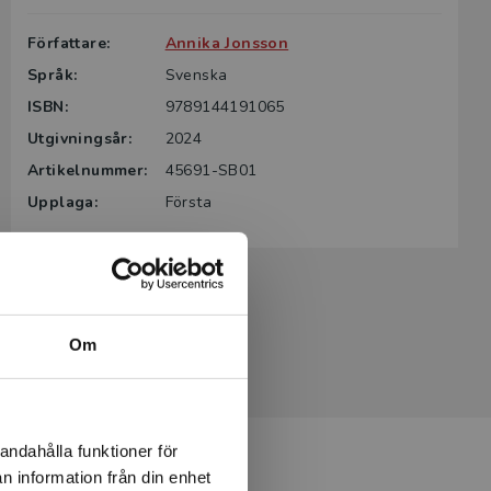
Författare:
Annika Jonsson
Språk:
Svenska
ISBN:
9789144191065
Utgivningsår:
2024
Artikelnummer:
45691-SB01
Upplaga:
Första
Om
andahålla funktioner för
n information från din enhet