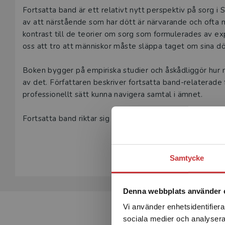
Beskrivning
Fortsatta band är ett relativt nytt perspektiv på sorg i
av att närstående som har dött är närvarande och ofta m
kontrast till de teorier om sorg som formulerades av e
oss att tro att människor måste släppa taget om sina dö
Boken bygger på empiriska studier och åskådliggör hur 
av det. Författaren beskriver fortsatta band-relaterade 
professionellt sätt kunna navigera samtal i ämnet.
Fortsatta band riktar sig till personer som arbetar med
socialarbetare, vårdpersonal och begravningsentreprenör
Visa hela be
området.
Samtycke
Denna webbplats använder 
Vi använder enhetsidentifierar
sociala medier och analysera 