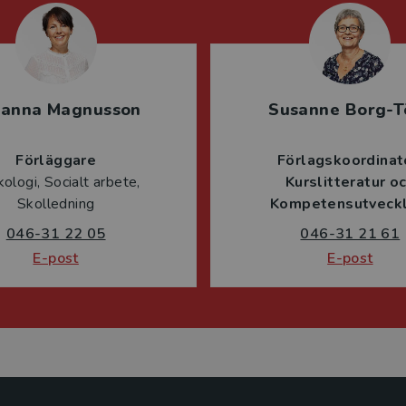
sanna Magnusson
Susanne Borg-T
Förläggare
Förlagskoordinat
ologi, Socialt arbete,
Kurslitteratur o
Skolledning
Kompetensutveckl
046-31 22 05
046-31 21 61
E-post
E-post