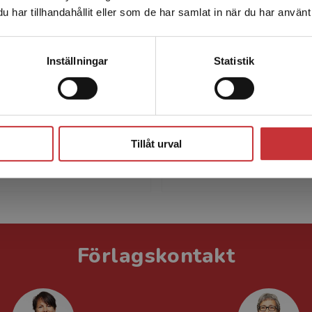
har tillhandahållit eller som de har samlat in när du har använt 
leveransadressen vara i Sverige.
Läs mer
Kontakta kundservice
Inställningar
Statistik
Jan Trost
Irene Levin
t (f.1935 avliden 2018)
Irene Levin är professor 
Stäng
essor vid Uppsala
vid OsloMet – storbyunive
Tillåt urval
et, där han forskade i
i Oslo, där hon har forskat 
i och socialpsykologi.
arbete och socialpsykolog
Förlagskontakt