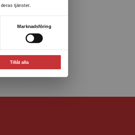
deras tjänster.
Marknadsföring
emerita
rsitetet
Tillåt alla
i socialt
i.