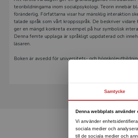
Beskrivning
teoribildningarna inom socialpsykologi. Teorin innebär b
föränderlig. Författarna visar hur mänsklig interaktion s
talade språk som vårt kroppsspråk. De beskriver vidare hu
ger en mängd konkreta exempel på hur symbolisk interakt
Denna femte upplaga är språkligt uppdaterad och innehåll
läsaren.
Samtycke
Denna webbplats använder 
Vi använder enhetsidentifierar
sociala medier och analysera 
till de sociala medier och a