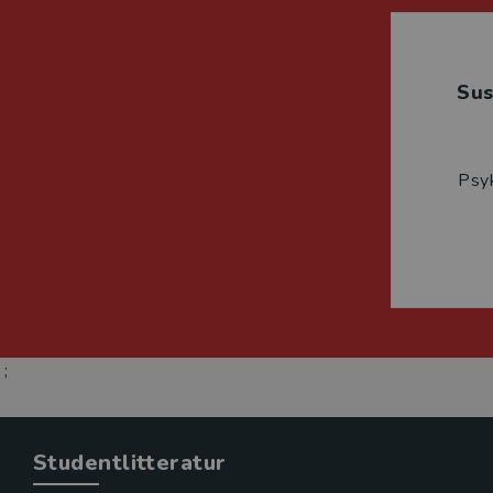
Su
Psyk
;
Studentlitteratur