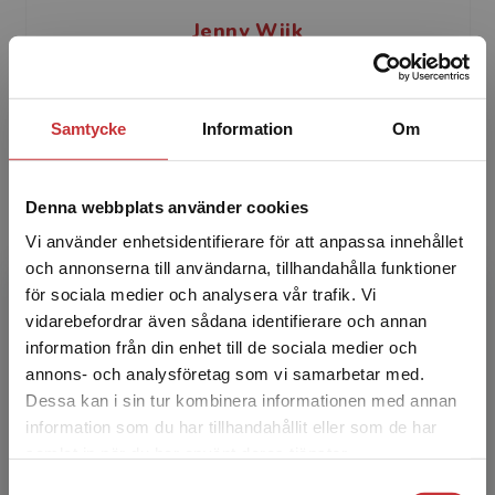
Jenny Wiik
Jenny Wiik är docent i medie- och
kommunikationsvetenskap vid Institutionen för
Samtycke
Information
Om
journalistik, medier och kommunikation (JMG),
Göteborgs Universitet...
Denna webbplats använder cookies
Vi använder enhetsidentifierare för att anpassa innehållet
och annonserna till användarna, tillhandahålla funktioner
för sociala medier och analysera vår trafik. Vi
Begränsad fraktregion
vidarebefordrar även sådana identifierare och annan
information från din enhet till de sociala medier och
Maarit Jaakkola
annons- och analysföretag som vi samarbetar med.
Dessa kan i sin tur kombinera informationen med annan
Maarit Jaakkola är docent i journalistik vid
information som du har tillhandahållit eller som de har
Det verkar som att du besöker
Institutionen för journalistik, medier och
samlat in när du har använt deras tjänster.
studentlitteratur.se via en enhet utanför Sverige.
kommunikation (JMG), Göteborgs universitet.
Samtyckesval
Vi erbjuder inte leveranser utanför Sverige. För