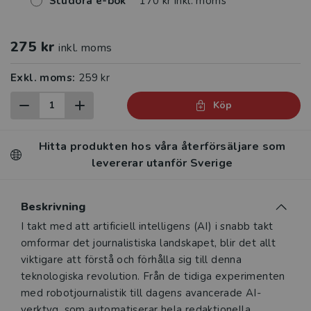
Studora e-bok
170 kr inkl. moms
275 kr
inkl. moms
Exkl. moms:
259 kr
Köp
Hitta produkten hos våra återförsäljare som
levererar utanför Sverige
Beskrivning
Beskrivning
I takt med att artificiell intelligens (AI) i snabb takt
omformar det journalistiska landskapet, blir det allt
viktigare att förstå och förhålla sig till denna
teknologiska revolution. Från de tidiga experimenten
med robotjournalistik till dagens avancerade AI-
verktyg, som automatiserar hela redaktionella