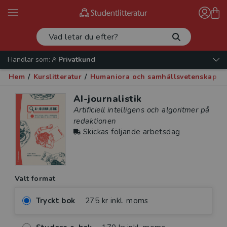
Handlar som:
Privatkund
Hem
/
Kurslitteratur
/
Humaniora och samhällsvetenskap
/
AI-journalistik
Artificiell intelligens och algoritmer på
redaktionen
Skickas följande arbetsdag
Valt format
Tryckt bok
275 kr inkl. moms