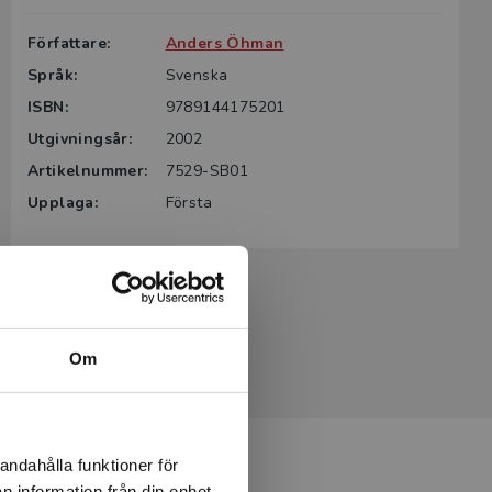
Författare:
Anders Öhman
Språk:
Svenska
ISBN:
9789144175201
Utgivningsår:
2002
Artikelnummer:
7529-SB01
Upplaga:
Första
Om
andahålla funktioner för
n information från din enhet