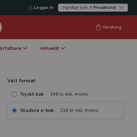
Logga in
Handlar som:
Privatkund
Varukorg
örfattare
Aktuellt
Valt format
Tryckt bok
348 kr inkl. moms
Studora e-bok
216 kr inkl. moms