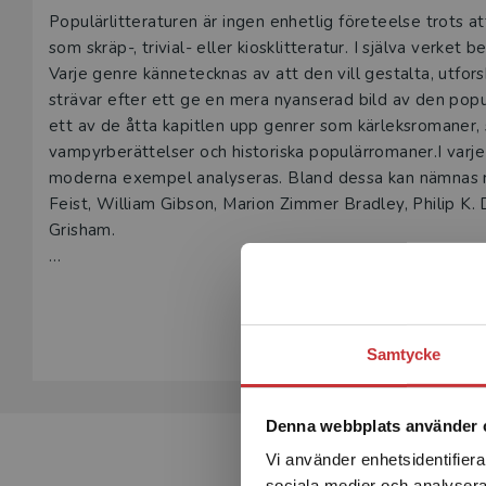
Beskrivning
Populärlitteraturen är ingen enhetlig företeelse trots
som skräp-, trivial- eller kiosklitteratur. I själva verket 
Varje genre kännetecknas av att den vill gestalta, utfor
strävar efter ett ge en mera nyanserad bild av den populä
ett av de åtta kapitlen upp genrer som kärleksromaner, sc
vampyrberättelser och historiska populärromaner.I varje 
moderna exempel analyseras. Bland dessa kan nämnas 
Feist, William Gibson, Marion Zimmer Bradley, Philip K. 
Grisham.
Boken är främst avsedd för studerande i litteraturvete
Visa hela be
kommunikationsvetenskap och kulturstudier vid högskolor 
yrkesverksamhet kommer i kontakt med populärlitteratur, t
Samtycke
högstadiet och gymnasiet.
Denna webbplats använder 
Vi använder enhetsidentifierar
sociala medier och analysera 