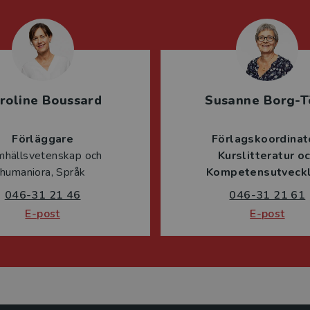
roline Boussard
Susanne Borg-T
Förläggare
Förlagskoordinat
mhällsvetenskap och
Kurslitteratur o
humaniora, Språk
Kompetensutveckl
046-31 21 46
046-31 21 61
E-post
E-post