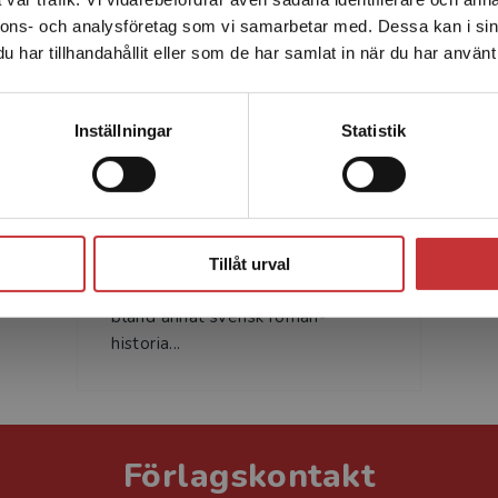
enhet utanför Sverige. Vi erbjuder inte leveranser utanför
nnons- och analysföretag som vi samarbetar med. Dessa kan i sin
Sverige. För att kunna slutföra ett köp måste
har tillhandahållit eller som de har samlat in när du har använt 
leveransadressen vara i Sverige.
Läs mer
Kontakta kundservice
Inställningar
Statistik
Anders Öhman
Anders Öhman är professor i
Stäng
litteraturvetenskap och
litteraturdidaktik vid Umeå
Tillåt urval
universitet. Öhmans forskning rör
bland annat svensk roman­
historia...
Förlagskontakt