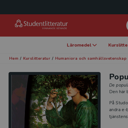
Läromedel
Kurslitt
Hem
/
Kurslitteratur
/
Humaniora och samhällsvetenskap
Popu
De populä
Den här b
På Studo
andra e-b
tjänstens