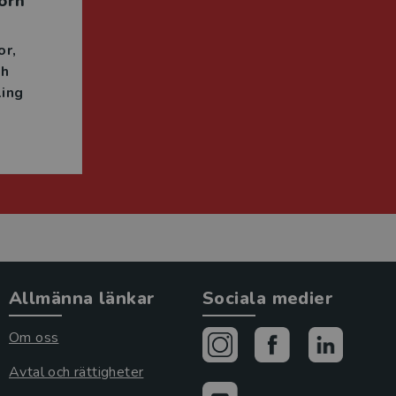
örn
or
ch
ing
Allmänna länkar
Sociala medier
Om oss
Avtal och rättigheter