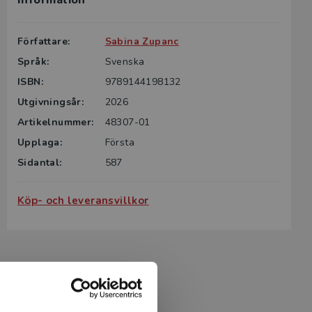
Information
g till boken
ter för din
Författare:
Sabina Zupanc
id kontakta
Språk:
Svenska
rodukten.
ISBN:
9789144198132
m det gäller
Utgivningsår:
2026
tsgivare.
Artikelnummer:
48307-01
Upplaga:
Första
Sidantal:
587
Köp- och leveransvillkor