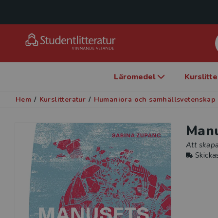
Läromedel
Kurslitt
Hem
/
Kurslitteratur
/
Humaniora och samhällsvetenskap
Manu
Att skapa
Skicka