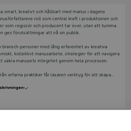
a provexemplar tillhandahålls via Studora.se och ger dig tillgån
bba smart, kreativt och hållbart med manus i dagens
gar. Observera att erbjudandet endast gäller relevanta produk
nusförfattarens roll som central kraft i produktionen och
 (nivå och ämne) och dig som är verksam i Sverige. Du kan allt
rer som regissör och producent tar över, utan att tumma
ice
om du önskar ytterligare information eller har frågor om p
 ges förutsättningar att nå sin publik.
ukten kan beställas av lärare på universitet eller högskola. O
 bransch-personer med lång erfarenhet av kreativa
ar av en kursbok på befintlig kurslista hänvisar vi till din arbe
skt, kollektivt manusarbete, strategier för att navigera
 att säkra manusets integritet genom hela processen.
ogga in
ån erfarna praktiker får läsaren verktyg för att skapa
 engagerande. Boken vänder sig till manusförfattare på
skrivningen
 etablerade författare och andra med kreativa yrkesroller