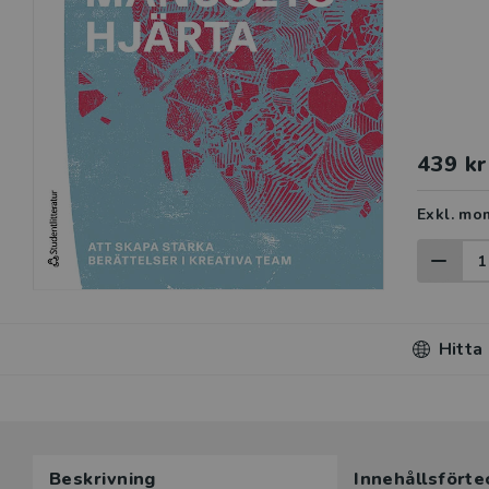
439 kr
Exkl. mo
Hitta
Du som unde
Beskrivning
Innehållsförte
här produk