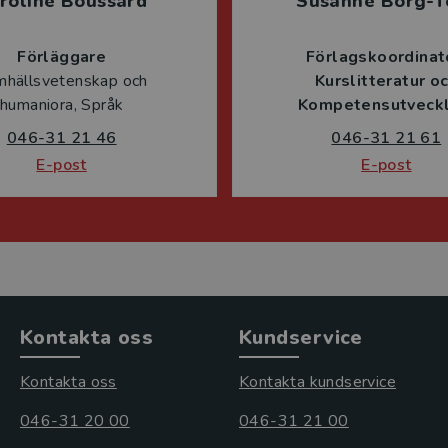
roline Boussard
Susanne Borg-T
Förläggare
Förlagskoordinat
mhällsvetenskap och
Kurslitteratur o
humaniora, Språk
Kompetensutveckl
046-31 21 46
046-31 21 61
E-post
E-post
Kontakta oss
Kundservice
Kontakta oss
Kontakta kundservice
046-31 20 00
046-31 21 00