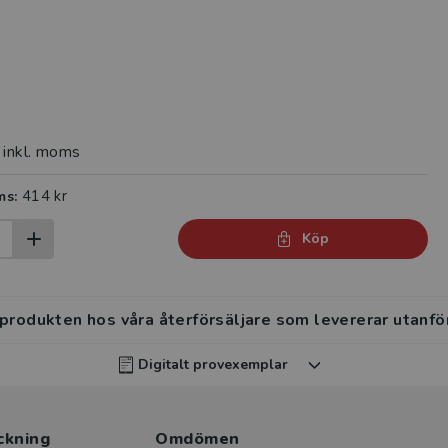
inkl. moms
414 kr
ms:
Köp
 produkten hos våra återförsäljare som levererar utanfö
Digitalt provexemplar
rvisar kan beställa ett kostnadsfritt digitalt provexemp
ckning
ten
.
Omdömen