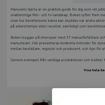
Våra digital
Beskrivning
Manusets hjärta är en praktisk guide för dig som vill jo
under 180 da
snabbrörliga film- och tv-landskap. Boken lyfter fram ma
undervisning
visar hur berättelsens kärna kan skyddas när andra aktö
vår
kundserv
på arbetstempo eller resultat, samtidigt som berättelsen
Den här prod
Boken bygger på intervjuer med 37 manusförfattare och
tjänsteexempl
manusteam. Här presenteras konkreta metoder för dynami
mellan beställare, regissör och producent, och tips för
L
Genom exempel från verkliga produktioner och insikter fr
berättelser som är både konstnärligt starka och publikt
Visa hela be
alla nivåer, till studenter på manusutbildningar och till
inom film och tv.