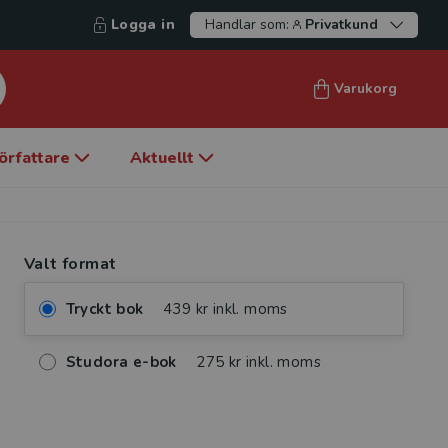
Logga in
Handlar som:
Privatkund
Varukorg
örfattare
Aktuellt
Valt format
Tryckt bok
439 kr inkl. moms
Studora e-bok
275 kr inkl. moms