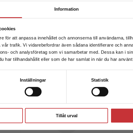
"Ett så öppet samtal, där
Begränsad fraktregion
manusförfattare och andra
Information
branschpersoner delar med sig generöst
och prestigelöst i en samlad volym, är
cookies
ovanligt och skulle kunna vara till nytta
för fler."
e för att anpassa innehållet och annonserna till användarna, tillh
Det verkar som att du besöker studentlitteratur.se via en
vår trafik. Vi vidarebefordrar även sådana identifierare och anna
enhet utanför Sverige. Vi erbjuder inte leveranser utanför
Läs intervjun med Sabina Zupanc
nnons- och analysföretag som vi samarbetar med. Dessa kan i sin
Sverige. För att kunna slutföra ett köp måste
har tillhandahållit eller som de har samlat in när du har använt 
leveransadressen vara i Sverige.
Läs mer
Kontakta kundservice
Inställningar
Statistik
Författare
Stäng
Tillåt urval