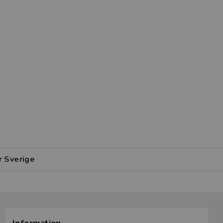
r Sverige
lar av den