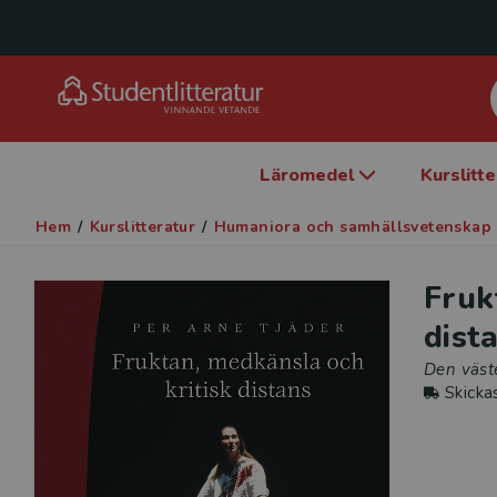
Läromedel
Kurslitt
Hem
/
Kurslitteratur
/
Humaniora och samhällsvetenskap
Fruk
dist
Den väste
Skicka