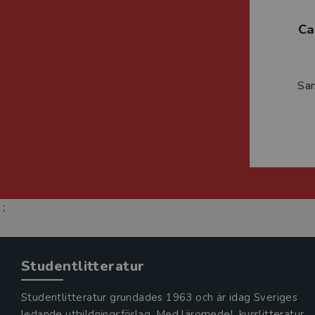
Ca
Sa
;
Studentlitteratur
Studentlitteratur grundades 1963 och är idag Sveriges
ledande utbildningsförlag. Med läromedel, kurslitteratur,