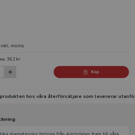
inkl. moms
362 kr
ms:
Köp
 produkten hos våra återförsäljare som levererar utanfö
ckning
 dramateorins historia från Aristoteles fram till våra