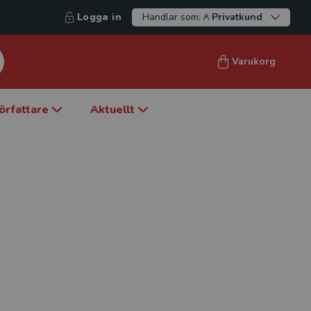
Logga in
Handlar som:
Privatkund
Varukorg
örfattare
Aktuellt