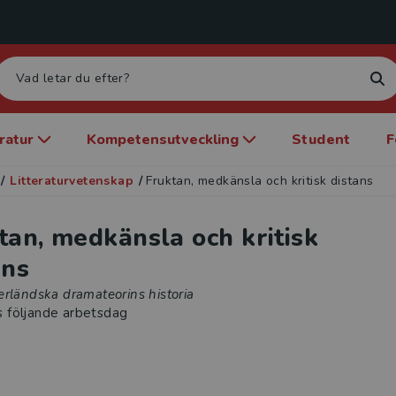
eratur
Kompetensutveckling
Student
F
/
Litteraturvetenskap
/
Fruktan, medkänsla och kritisk distans
tan, medkänsla och kritisk
ans
rländska dramateorins historia
s följande arbetsdag