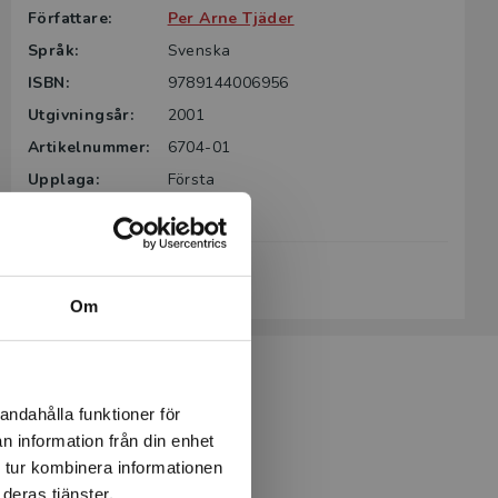
Författare:
Per Arne Tjäder
Språk:
Svenska
ISBN:
9789144006956
Utgivningsår:
2001
Artikelnummer:
6704-01
Upplaga:
Första
Sidantal:
244
Köp- och leveransvillkor
Om
andahålla funktioner för
n information från din enhet
 tur kombinera informationen
deras tjänster.