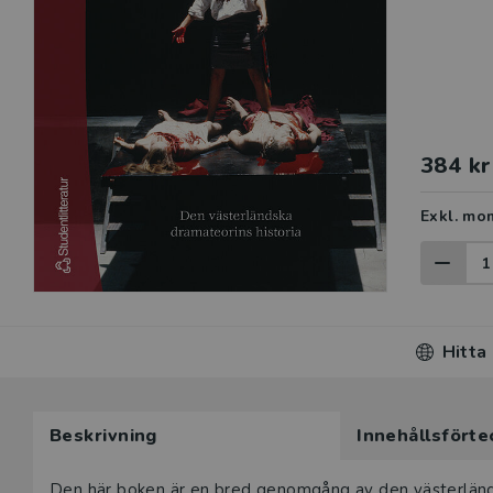
384 kr
Exkl. mo
Hitta
Beskrivning
Innehållsförte
Den här boken är en bred genomgång av den västerländska