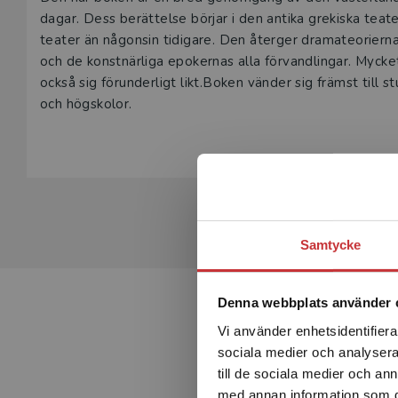
Beskrivning
dagar. Dess berättelse börjar i den antika grekiska teate
teater än någonsin tidigare. Den återger dramateoriern
och de konstnärliga epokernas alla förvandlingar. Mycke
också sig förunderligt likt.Boken vänder sig främst till s
och högskolor.
Samtycke
Denna webbplats använder 
Vi använder enhetsidentifierar
sociala medier och analysera 
till de sociala medier och a
med annan information som du 