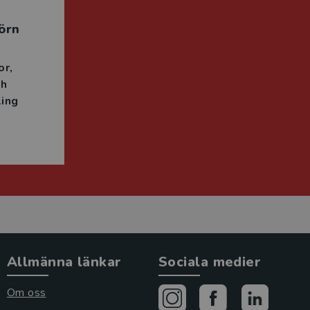
örn
or
ch
ing
Allmänna länkar
Sociala medier
Om oss