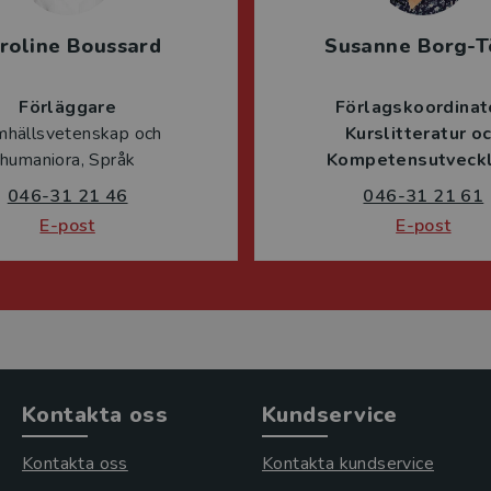
roline Boussard
Susanne Borg-T
Förläggare
Förlagskoordinat
mhällsvetenskap och
Kurslitteratur o
humaniora, Språk
Kompetensutveckl
046-31 21 46
046-31 21 61
E-post
E-post
Kontakta oss
Kundservice
Kontakta oss
Kontakta kundservice