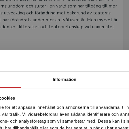
rns ungdom och slutar i en värld som har tillgång till mer
as utveckling och förändring mot bakgrund av teaterns
t har förändrats under mer än tvåtusen år. Men mycket är
tudenter i litteratur- och teatervetenskap vid universitet
Begränsad fraktregion
Information
Författare
cookies
e för att anpassa innehållet och annonserna till användarna, tillh
Det verkar som att du besöker studentlitteratur.se via en
vår trafik. Vi vidarebefordrar även sådana identifierare och anna
enhet utanför Sverige. Vi erbjuder inte leveranser utanför
nnons- och analysföretag som vi samarbetar med. Dessa kan i sin
Sverige. För att kunna slutföra ett köp måste
har tillhandahållit eller som de har samlat in när du har använt 
leveransadressen vara i Sverige.
Läs mer