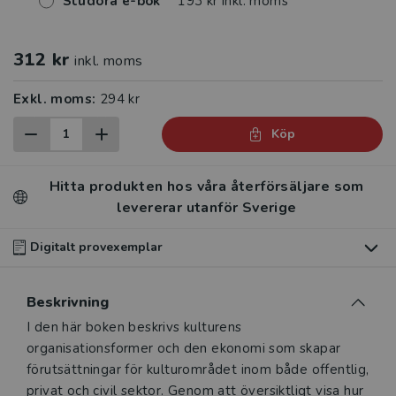
Studora e-bok
193 kr inkl. moms
312 kr
inkl. moms
Exkl. moms:
294 kr
Köp
Hitta produkten hos våra återförsäljare som
levererar utanför Sverige
Digitalt provexemplar
Du som undervisar kan beställa ett kostnadsfritt
Beskrivning
digitalt provexemplar av den här produkten
.
Beskrivning
I den här boken beskrivs kulturens
Våra digitala provexemplar tillhandahålls via Studora.se
organisationsformer och den ekonomi som skapar
och ger dig tillgång till boken under 180 dagar. Observera
förutsättningar för kulturområdet inom både offentlig,
att erbjudandet endast gäller relevanta produkter för din
privat och civil sektor. Genom att översiktligt visa hur