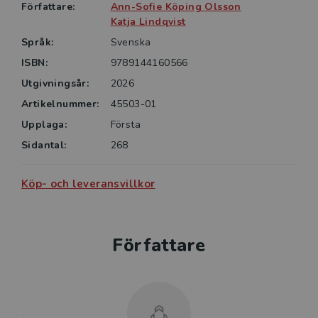
Författare:
Ann-Sofie Köping Olsson
Kulturens organisering och ekonomi vänder sig i
Katja Lindqvist
första hand till studenter på högskolenivå som vill
Språk:
Svenska
förstå mer om kulturens plats och roll i samhället och
ISBN:
9789144160566
som vill arbeta inom kultursektorn med
Utgivningsår:
2026
kulturadministration och kulturprojekt som till
exempel kulturföretagare eller kulturentreprenör.
Artikelnummer:
45503-01
Upplaga:
Första
Sidantal:
268
Köp- och leveransvillkor
Författare