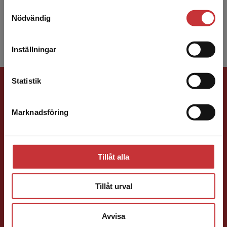
företagsekonomi vid Institutionen för
Samtyckesval
Vi erbjuder inte leveranser utanför Sverige. För
tjänstevetenskap, Lunds universitet.
Nödvändig
att kunna slutföra ett köp måste
leveransadressen vara i Sverige.
Läs mer
Inställningar
Kontakta kundservice
Förlagskontakt
Statistik
Marknadsföring
Stäng
Tillåt alla
Caroline Boussard
Tillåt urval
Förläggare
Samhällsvetenskap och humaniora, Språk
Avvisa
046-31 21 46