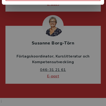
E-post
Susanne Borg-Törn
Förlagskoordinator
Kurslitteratur och
Kompetensutveckling
046-31 21 61
E-post
;