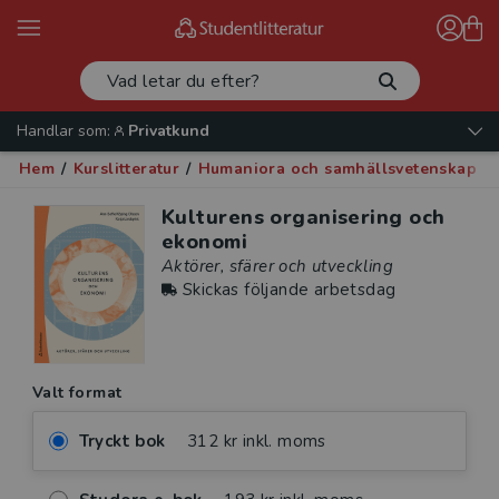
Handlar som:
Privatkund
Hem
/
Kurslitteratur
/
Humaniora och samhällsvetenskap
/
Kulturens organisering och
ekonomi
Aktörer, sfärer och utveckling
Skickas följande arbetsdag
Valt format
Tryckt bok
312 kr inkl. moms