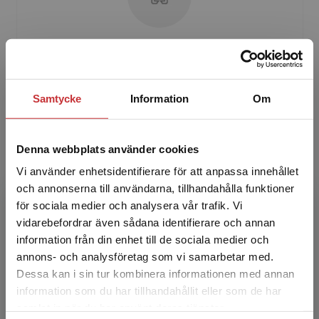
Ann-Sofie Köping Olsson
Ann-Sofie Köping Olsson är lektor i
Samtycke
Information
Om
företagsekonomi och programsamordnare för
programmet Konst, kultur och ekonomi vid
Södertörns högskola.
Denna webbplats använder cookies
Vi använder enhetsidentifierare för att anpassa innehållet
och annonserna till användarna, tillhandahålla funktioner
för sociala medier och analysera vår trafik. Vi
Begränsad fraktregion
vidarebefordrar även sådana identifierare och annan
information från din enhet till de sociala medier och
annons- och analysföretag som vi samarbetar med.
Katja Lindqvist
Dessa kan i sin tur kombinera informationen med annan
information som du har tillhandahållit eller som de har
Det verkar som att du besöker
Katja Lindqvist är konstvetare och docent i
samlat in när du har använt deras tjänster.
studentlitteratur.se via en enhet utanför Sverige.