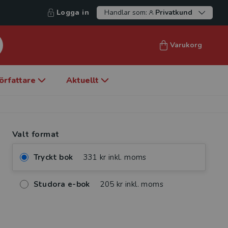
Logga in
Handlar som:
Privatkund
Varukorg
örfattare
Aktuellt
Valt format
Tryckt bok
331 kr inkl. moms
Studora e-bok
205 kr inkl. moms