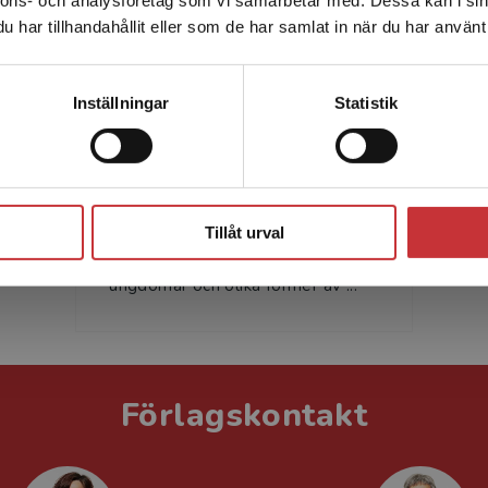
Sverige. För att kunna slutföra ett köp måste
har tillhandahållit eller som de har samlat in när du har använt 
leveransadressen vara i Sverige.
Läs mer
Kontakta kundservice
Inställningar
Statistik
Tove Pettersson
Tove Pettersson är professor i
Stäng
kriminologi vid Stockholms
universitet. Hennes forskning har
Tillåt urval
främst varit inriktad mot
ungdomar och olika former av ...
Förlagskontakt