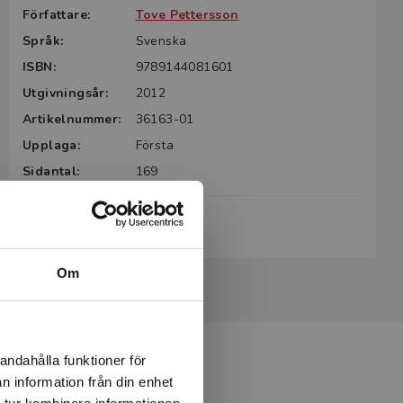
Författare:
Tove Pettersson
Språk:
Svenska
ISBN:
9789144081601
Utgivningsår:
2012
Artikelnummer:
36163-01
Upplaga:
Första
Sidantal:
169
Köp- och leveransvillkor
Om
andahålla funktioner för
n information från din enhet
 tur kombinera informationen