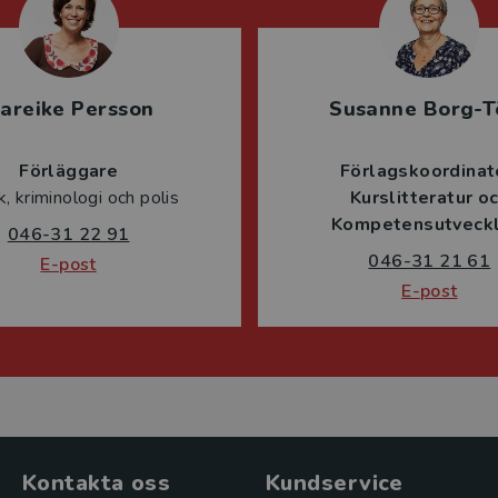
areike Persson
Susanne Borg-T
Förläggare
Förlagskoordinat
ik, kriminologi och polis
Kurslitteratur o
Kompetensutveckl
046-31 22 91
046-31 21 61
E-post
E-post
Kontakta oss
Kundservice