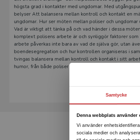
Beskrivning
högsta grad i kontakter med ungdomar. Med utgångspun
belyser Att balansera mellan kontroll och kontakt en m
ungdomar. Hur ser möten mellan poliser och ungdomar ut
Vad är viktigt att tänka på och vad händer i dessa möten
komplext polisens arbete är och synliggör faktorer som
arbete påverkas inte bara av vad de själva gör, utan äve
boendesegregation och hur kontrollen organiseras i samhäl
tvingas balansera mellan kontroll och kontakt i sitt arb
humor, från både poliser och ungdomars sida, utgör en v
Lekfullhet och humor fungerar kontaktskapande, men k
Visa hela be
motstånd mot poliserna. Boken beskriver även hur polise
ungdomar de möter, exempelvis när de möter anklagelse
Samtycke
trakasserade av polisen.
Att balansera mellan kontroll och kontakt riktar sig till
arbetar med ungdomar. Den kan även vara av intresse 
Denna webbplats använder 
Vi använder enhetsidentifierar
sociala medier och analysera 
till de sociala medier och a