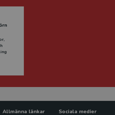
örn
or
ch
ing
Allmänna länkar
Sociala medier