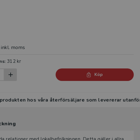
inkl. moms
312 kr
ms:
Köp
 produkten hos våra återförsäljare som levererar utanfö
ckning
a relationer med lokalbefolkningen. Detta gäller i allra