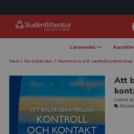
Läromedel
Kurslitt
Hem
/
Kurslitteratur
/
Humaniora och samhällsvetenskap
Att 
kont
Lokala p
Skicka