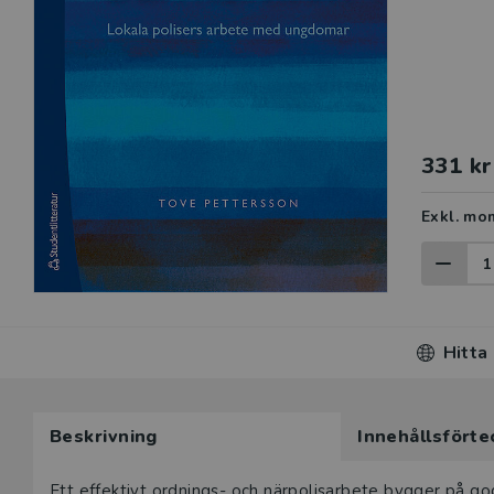
331 kr
Exkl. mo
Hitta
Beskrivning
Innehållsförte
Ett effektivt ordnings- och närpolisarbete bygger på god