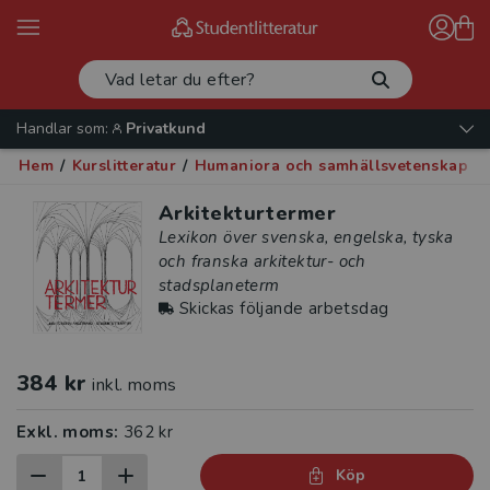
Handlar som:
Privatkund
Hem
/
Kurslitteratur
/
Humaniora och samhällsvetenskap
/
Arkitekturtermer
Lexikon över svenska, engelska, tyska
och franska arkitektur- och
stadsplaneterm
Skickas följande arbetsdag
384 kr
inkl. moms
Exkl. moms:
362 kr
Köp