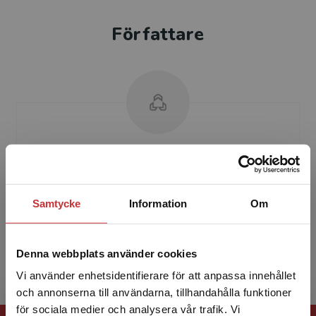
Författare
Jan Torsten Ahlstrand
Fi l.lic. Jan Torsten Ahlstrand, har i många år
Samtycke
Information
Om
varit verksam som lärare i konstvetenskap vid
Lunds universitet. Han har också varit musei-
och kul...
Denna webbplats använder cookies
Vi använder enhetsidentifierare för att anpassa innehållet
och annonserna till användarna, tillhandahålla funktioner
för sociala medier och analysera vår trafik. Vi