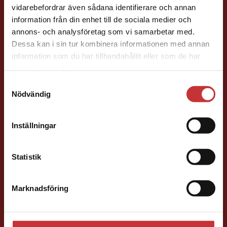
Förlagskontakt
Begränsad fraktregion
vidarebefordrar även sådana identifierare och annan
information från din enhet till de sociala medier och
annons- och analysföretag som vi samarbetar med.
Dessa kan i sin tur kombinera informationen med annan
information som du har tillhandahållit eller som de har
Det verkar som att du besöker
samlat in när du har använt deras tjänster.
studentlitteratur.se via en enhet utanför Sverige.
Samtyckesval
Vi erbjuder inte leveranser utanför Sverige. För
Caroline Boussard
Nödvändig
att kunna slutföra ett köp måste
leveransadressen vara i Sverige.
Läs mer
Förläggare
Inställningar
Samhällsvetenskap och humaniora, Språk
Kontakta kundservice
046-31 21 46
Statistik
E-post
Marknadsföring
Stäng