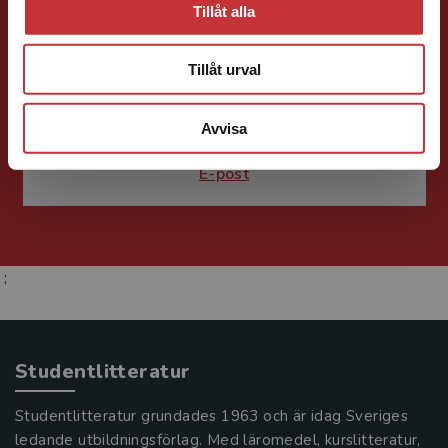
Tillåt alla
Susanne Borg-Törn
Tillåt urval
Förlagskoordinator
Kurslitteratur och
Kompetensutveckling
Avvisa
046-31 21 61
E-post
;
Studentlitteratur
Studentlitteratur grundades 1963 och är idag Sveriges
ledande utbildningsförlag. Med läromedel, kurslitteratur,