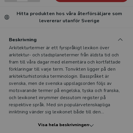
Hitta produkten hos våra återförsäljare som
levererar utanför Sverige
Beskrivning
Beskrivning
Arkitekturtermer är ett fyrspråkigt lexikon över
arkitektur- och stadsplanetermer från äldsta tid och
fram till våra dagar med elementära och kortfattade
förklaringar till varje term. Tonvikten ligger på den
arkitekturhistoriska terminologin. Basspråket är
svenska, men de svenska uppslagsorden följs av
motsvarande termer på engelska, tyska och franska,
och lexikonet inrymmer dessutom register på
respektive språk. Med sin populärvetenskapliga
inriktning vänder sig lexikonet både till den
arkitekturintresserade lekmannen och till fackmannen
Visa hela beskrivningen
med behov av en lättillgänglig och översiktlig