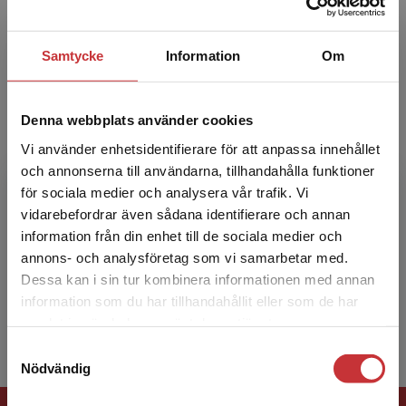
metodologiska frågor...
Samtycke
Information
Om
Denna webbplats använder cookies
Vi använder enhetsidentifierare för att anpassa innehållet
och annonserna till användarna, tillhandahålla funktioner
Lisbeth Larsson
för sociala medier och analysera vår trafik. Vi
Begränsad fraktregion
vidarebefordrar även sådana identifierare och annan
Lisbeth Larsson, professor emerita i
information från din enhet till de sociala medier och
litteraturvetenskap, är verksam vid Göteborgs
annons- och analysföretag som vi samarbetar med.
universitet. Hon forskar om kvinnolitteratur,
Dessa kan i sin tur kombinera informationen med annan
biografism och genus.
information som du har tillhandahållit eller som de har
Det verkar som att du besöker
samlat in när du har använt deras tjänster.
studentlitteratur.se via en enhet utanför Sverige.
Samtyckesval
Vi erbjuder inte leveranser utanför Sverige. För
Nödvändig
att kunna slutföra ett köp måste
leveransadressen vara i Sverige.
Läs mer