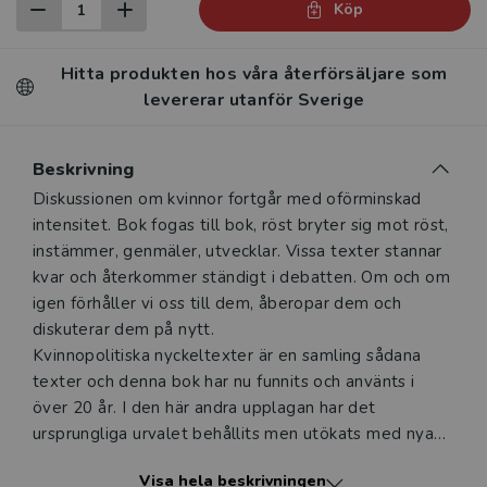
Köp
Hitta produkten hos våra återförsäljare som
levererar utanför Sverige
Beskrivning
Beskrivning
Diskussionen om kvinnor fortgår med oförminskad
intensitet. Bok fogas till bok, röst bryter sig mot röst,
instämmer, genmäler, utvecklar. Vissa texter stannar
kvar och återkommer ständigt i debatten. Om och om
igen förhåller vi oss till dem, åberopar dem och
diskuterar dem på nytt.
Kvinnopolitiska nyckeltexter är en samling sådana
texter och denna bok har nu funnits och använts i
över 20 år. I den här andra upplagan har det
ursprungliga urvalet behållits men utökats med nya
betydelsefulla texter.
Visa hela beskrivningen
Boken börjar med Mary Wollstonecrafts Försvar för