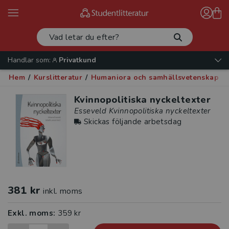
Handlar som:
Privatkund
Hem
/
Kurslitteratur
/
Humaniora och samhällsvetenskap
/
Kvinnopolitiska nyckeltexter
Esseveld Kvinnopolitiska nyckeltexter
Skickas följande arbetsdag
381 kr
inkl. moms
Exkl. moms:
359 kr