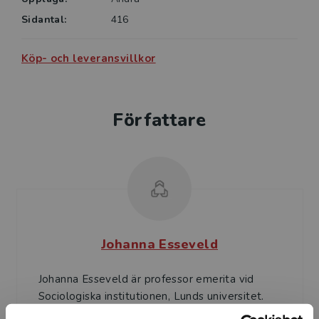
Sidantal:
416
Köp- och leveransvillkor
Författare
Johanna Esseveld
Johanna Esseveld är professor emerita vid
Sociologiska institutionen, Lunds universitet.
Hon har speciellt intresserat sig för