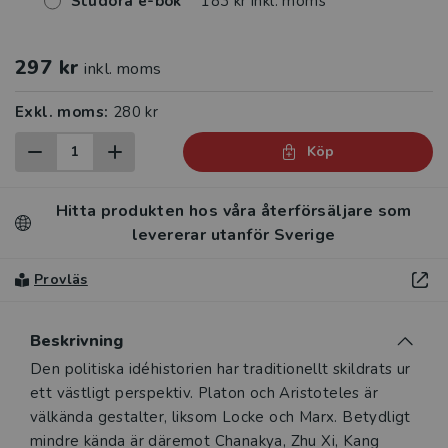
Studora e-bok
183 kr inkl. moms
297 kr
inkl. moms
Exkl. moms:
280 kr
Köp
Hitta produkten hos våra återförsäljare som
levererar utanför Sverige
Provläs
Beskrivning
Beskrivning
Den politiska idéhistorien har traditionellt skildrats ur
ett västligt perspektiv. Platon och Aristoteles är
välkända gestalter, liksom Locke och Marx. Betydligt
mindre kända är däremot Chanakya, Zhu Xi, Kang