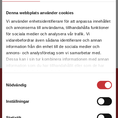
Johan Stenfeldt
Denna webbplats använder cookies
Vi använder enhetsidentifierare för att anpassa innehållet
Johan Stenfeldt är docent i historia vid Lunds
och annonserna till användarna, tillhandahålla funktioner
universitet. Han har tidigare forskat om politisk
för sociala medier och analysera vår trafik. Vi
Begränsad fraktregion
idéhistoria och politisk idéanalys, samt skrivit
vidarebefordrar även sådana identifierare och annan
b...
information från din enhet till de sociala medier och
annons- och analysföretag som vi samarbetar med.
Dessa kan i sin tur kombinera informationen med annan
information som du har tillhandahållit eller som de har
Det verkar som att du besöker
samlat in när du har använt deras tjänster.
Förlagskontakt
studentlitteratur.se via en enhet utanför Sverige.
Samtyckesval
Vi erbjuder inte leveranser utanför Sverige. För
Nödvändig
att kunna slutföra ett köp måste
leveransadressen vara i Sverige.
Läs mer
Inställningar
Kontakta kundservice
Statistik