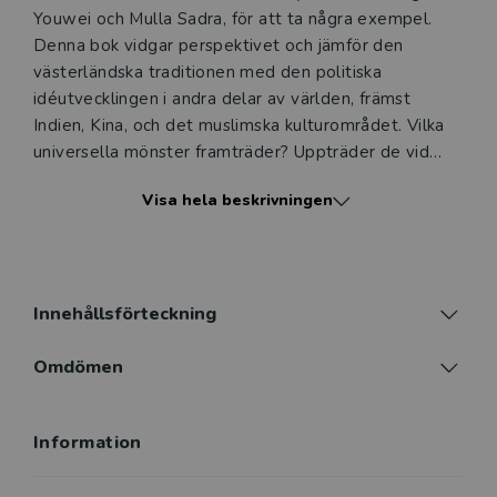
Youwei och Mulla Sadra, för att ta några exempel.
Denna bok vidgar perspektivet och jämför den
västerländska traditionen med den politiska
idéutvecklingen i andra delar av världen, främst
Indien, Kina, och det muslimska kulturområdet. Vilka
universella mönster framträder? Uppträder de vid
samma tid? Hur har ideologier förflyttats över jorden
Visa hela beskrivningen
genom historien, och hur har de förändrats under
denna process?
En global ideologihistoria vänder sig till studenter i
historia och idé- och lärdomshistoria men också till en
Innehållsförteckning
filosofiskt och historiskt intresserad allmänhet.
Omdömen
Information