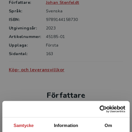
Författare:
Johan Stenfeldt
Språk:
Svenska
ISBN:
9789144158730
Utgivningsår:
2023
Artikelnummer:
45185-01
Upplaga:
Första
Sidantal:
163
Köp- och leveransvillkor
Författare
Samtycke
Information
Om