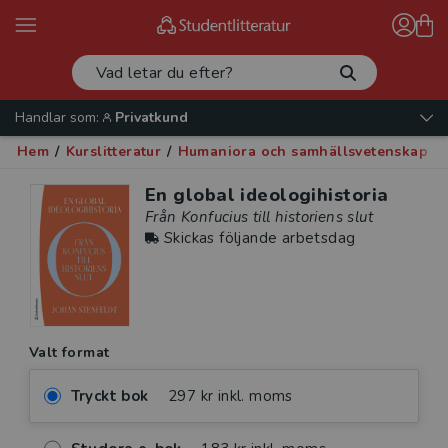
Handlar som:
Privatkund
Hem
/
Kurslitteratur
/
Humaniora och samhällsvetenskap
/
En global ideologihistoria
Från Konfucius till historiens slut
Skickas följande arbetsdag
Valt format
Tryckt bok
297 kr inkl. moms