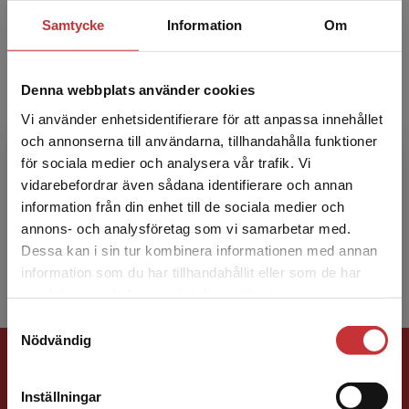
Samtycke
Information
Om
Denna webbplats använder cookies
Vi använder enhetsidentifierare för att anpassa innehållet
James Rachels
och annonserna till användarna, tillhandahålla funktioner
för sociala medier och analysera vår trafik. Vi
James Rachels har författat en rad välkända
Begränsad fraktregion
vidarebefordrar även sådana identifierare och annan
och bästsäljande böcker i moralfilosofi, vilka
information från din enhet till de sociala medier och
översatts till flera språk. Han var professor vid
annons- och analysföretag som vi samarbetar med.
Univer...
Dessa kan i sin tur kombinera informationen med annan
information som du har tillhandahållit eller som de har
Det verkar som att du besöker
samlat in när du har använt deras tjänster.
studentlitteratur.se via en enhet utanför Sverige.
Samtyckesval
Vi erbjuder inte leveranser utanför Sverige. För
Nödvändig
Förlagskontakt
att kunna slutföra ett köp måste
leveransadressen vara i Sverige.
Läs mer
Inställningar