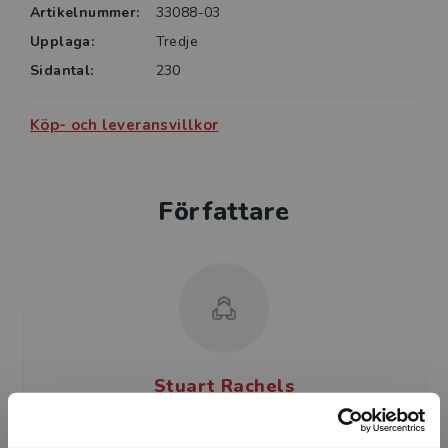
Artikelnummer:
33088-03
Upplaga:
Tredje
Sidantal:
230
Köp- och leveransvillkor
Författare
Stuart Rachels