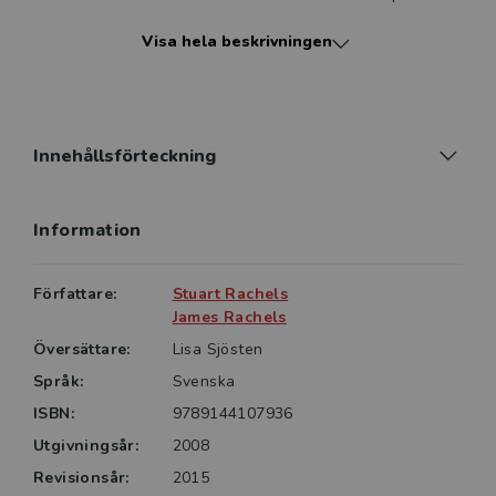
etikutbildning.
Visa hela beskrivningen
Boken vänder sig främst till studenter på universitet
och högskolor i ­filosofi eller andra utbildningar med
inslag av etiska frågeställningar. Denna tredje
svenska upplaga är genomgående reviderad, såväl ­
språkligt som genom utökade och aktualiserade
Innehållsförteckning
Information
Författare:
Stuart Rachels
James Rachels
Översättare:
Lisa Sjösten
Språk:
Svenska
ISBN:
9789144107936
Utgivningsår:
2008
Revisionsår:
2015