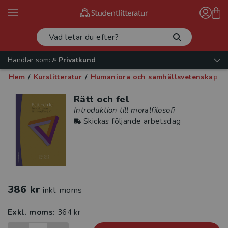
Handlar som:
Privatkund
Hem
/
Kurslitteratur
/
Humaniora och samhällsvetenskap
/
Rätt och fel
Introduktion till moralfilosofi
Skickas följande arbetsdag
386 kr
inkl. moms
Exkl. moms:
364 kr