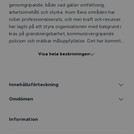
genomgripande, både vad gäller omfattning,
arbetsinnehåll och styrka. Inom flera områden har
roller professionaliserats, och mer kraft och resurser
har lagts på att styra organisationen med bakgrund i
krav på granskningsbarhet, kommunövergripande
policyer och mätbar måluppfyllelse. Det har kommit
att påverka hela den kommunala organisationen. I
Visa hela beskrivningen
den här boken redogör vi för hur samspel mellan olika
administrativa funktioner (såsom chefer,
stödverksamhet och staber) ser ut och förändras. Vi
diskuterar också hur goda samspel kan se ut, och vad
som krävs för att åstadkomma sådana.
Innehållsförteckning
Boken riktar sig till alla med intresse för
Omdömen
organisatoriskt samspel mellan chefer, experter av
olika slag och servicefunktioner i dagens kommunala
Information
värld. Särskilt riktar den sig till studenter som läser
utbildningar inom personal- och arbetsvetenskap,