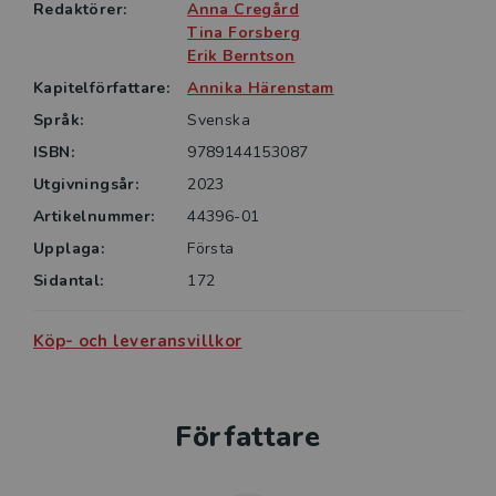
organisation och ledarskap, och offentlig förvaltning,
Redaktörer:
Anna Cregård
samt till dem som arbetar med ledning och
Tina Forsberg
administration i kommuner.
Erik Berntson
Kapitelförfattare:
Annika Härenstam
Språk:
Svenska
ISBN:
9789144153087
Utgivningsår:
2023
Artikelnummer:
44396-01
Upplaga:
Första
Sidantal:
172
Köp- och leveransvillkor
Författare