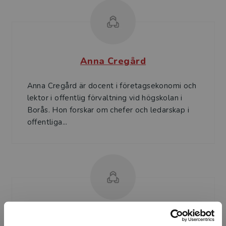
Anna Cregård
Anna Cregård är docent i företagsekonomi och
lektor i offentlig förvaltning vid högskolan i
Borås. Hon forskar om chefer och ledarskap i
offentliga...
Tina Forsberg