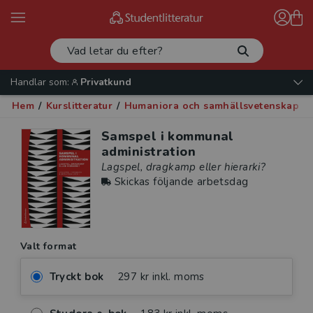
Handlar som:
Privatkund
Hem
/
Kurslitteratur
/
Humaniora och samhällsvetenskap
/
Samspel i kommunal
administration
Lagspel, dragkamp eller hierarki?
Skickas följande arbetsdag
Valt format
Tryckt bok
297 kr inkl. moms