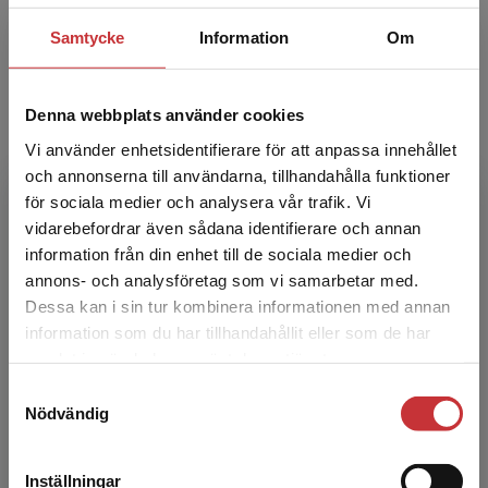
Tina Forsberg är docent och lektor i
Samtycke
Information
Om
arbetsvetenskap vid Högskolan Dalarna.
Hennes forskning håller fokus på
omstruktureringar och betydelsen för v...
Denna webbplats använder cookies
Vi använder enhetsidentifierare för att anpassa innehållet
och annonserna till användarna, tillhandahålla funktioner
för sociala medier och analysera vår trafik. Vi
Begränsad fraktregion
vidarebefordrar även sådana identifierare och annan
information från din enhet till de sociala medier och
annons- och analysföretag som vi samarbetar med.
Dessa kan i sin tur kombinera informationen med annan
Erik Berntson
information som du har tillhandahållit eller som de har
Det verkar som att du besöker
samlat in när du har använt deras tjänster.
Erik Berntson är professor i ledarskap och
studentlitteratur.se via en enhet utanför Sverige.
Samtyckesval
ledning vid Försvarshögskolan. Han forskar om
Vi erbjuder inte leveranser utanför Sverige. För
Nödvändig
förutsättningar för chefs- och ledarskap,
att kunna slutföra ett köp måste
organisering och...
leveransadressen vara i Sverige.
Läs mer
Inställningar