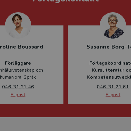
roline Boussard
Susanne Borg-T
Förläggare
Förlagskoordinat
mhällsvetenskap och
Kurslitteratur o
humaniora, Språk
Kompetensutveckl
046-31 21 46
046-31 21 61
E-post
E-post