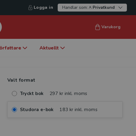
Logga in
Handlar som:
Privatkund
Varukorg
örfattare
Aktuellt
Valt format
Tryckt bok
297 kr inkl. moms
Studora e-bok
183 kr inkl. moms