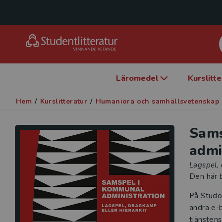
Läromedel
Kurslitt
Hem
/
Kurslitteratur
/
Humaniora och samhällsvetenskap
Sams
admi
Lagspel, 
Den här b
På Studo
andra e-b
tjänstens