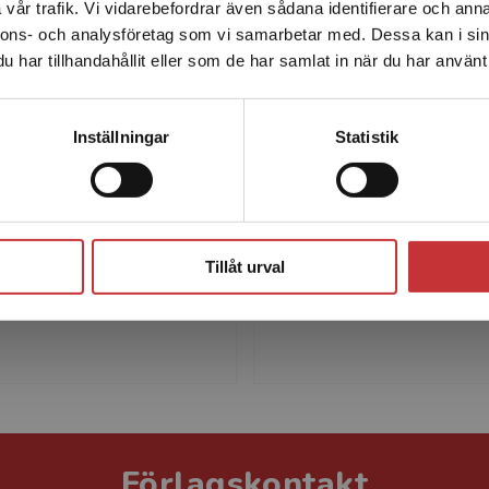
vår trafik. Vi vidarebefordrar även sådana identifierare och anna
enhet utanför Sverige. Vi erbjuder inte leveranser utanför
nnons- och analysföretag som vi samarbetar med. Dessa kan i sin
Sverige. För att kunna slutföra ett köp måste
har tillhandahållit eller som de har samlat in när du har använt 
leveransadressen vara i Sverige.
Läs mer
Kontakta kundservice
Inställningar
Statistik
Tina Forsberg
Erik Berntso
sberg är docent och
Erik Berntson är professor
Stäng
 arbetsvetenskap vid
ledarskap och ledning vid
an Dalarna. Hennes
Försvarshögskolan. Han f
Tillåt urval
g håller fokus på
om förutsättningar för ch
ureringar och betydelsen
ledarskap, organisering och
Förlagskontakt