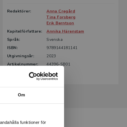
Redaktörer:
Anna Cregård
Tina Forsberg
Erik Berntson
Kapitelförfattare:
Annika Härenstam
Språk:
Svenska
ISBN:
9789144181141
Utgivningsår:
2023
Artikelnummer:
44396-SB01
Upplaga:
Första
Om
andahålla funktioner för