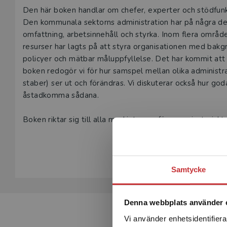
Beskrivning
Den här boken handlar om chefer, experter och stödfunk
Den kommunala sektorns administration har på några de
omfattning, arbetsinnehåll och styrka. Inom flera område
resurser har lagts på att styra organisationen med bak
policyer och mätbar måluppfyllelse. Det har kommit att
boken redogör vi för hur samspel mellan olika administr
staber) ser ut och förändras. Vi diskuterar också hur go
åstadkomma sådana.
Boken riktar sig till alla med intresse för organisatoris
servicefunktioner i dagens kommunala värld. Särskilt rikt
Visa hela be
personal- och arbetsvetenskap, organisation och ledarska
med ledning och administration i kommuner.
Samtycke
Denna webbplats använder 
Vi använder enhetsidentifierar