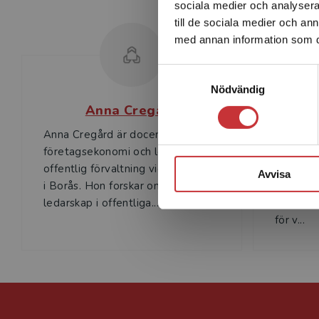
sociala medier och analysera 
till de sociala medier och a
med annan information som du 
Samtyckesval
Nödvändig
Anna Cregård
Anna Cregård är docent i
Tina For
företagsekonomi och lektor i
lektor i
offentlig förvaltning vid högskolan
Högskol
Avvisa
i Borås. Hon forskar om chefer och
forsknin
ledarskap i offentliga...
omstrukt
för v...