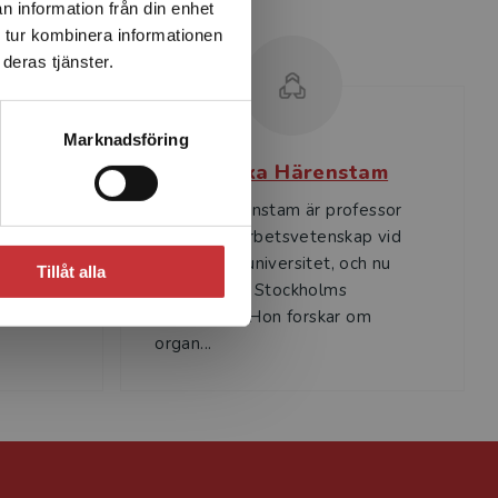
n information från din enhet
 tur kombinera informationen
deras tjänster.
Marknadsföring
n
Annika Härenstam
 i
Annika Härenstam är professor
emeritus i arbetsvetenskap vid
orskar
Göteborgs universitet, och nu
Tillåt alla
efs- och
verksam vid Stockholms
...
universitet. Hon forskar om
organ...