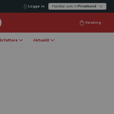
Logga in
Handlar som:
Privatkund
Varukorg
örfattare
Aktuellt