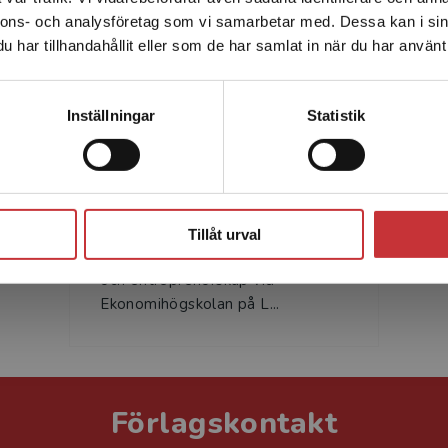
nnons- och analysföretag som vi samarbetar med. Dessa kan i sin
Sverige. För att kunna slutföra ett köp måste
har tillhandahållit eller som de har samlat in när du har använt 
leveransadressen vara i Sverige.
Läs mer
Kontakta kundservice
Inställningar
Statistik
Viktorija Kalonaityte
Stäng
Viktorija Kalonaityte är fil.dr och
verksam som universitetslektor
Tillåt urval
vid Institutionen för organisation
och entreprenörskap vid
Ekonomihögskolan på L...
Förlagskontakt