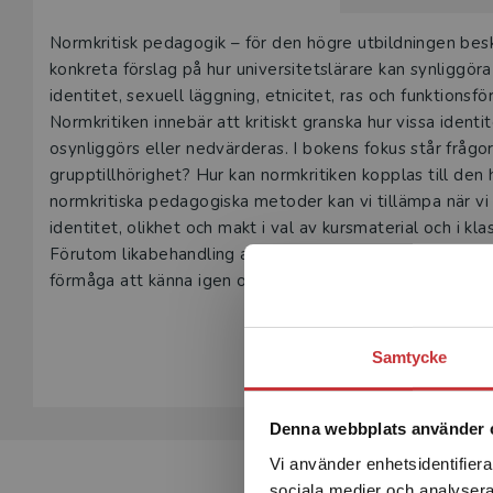
Beskrivning
Normkritisk pedagogik – för den högre utbildningen bes
konkreta förslag på hur universitetslärare kan synligg
identitet, sexuell läggning, etnicitet, ras och funktionsfö
Normkritiken innebär att kritiskt granska hur vissa ident
osynliggörs eller nedvärderas. I bokens fokus står frågo
grupptillhörighet? Hur kan normkritiken kopplas till de
normkritiska pedagogiska metoder kan vi tillämpa när vi u
identitet, olikhet och makt i val av kursmaterial och i k
Förutom likabehandling av studenter, lyfter boken fram v
förmåga att känna igen och motverka ojämlika normer. 
verktyg att påverka utformningen av framtidens samhälle,
Visa hela be
förvärvade akademiska kunskaper med större omsorg g
Samtycke
Normkritisk pedagogik – för den högre utbildningen vänder
användas av lärare och skolledare inom andra skolformer
Denna webbplats använder 
Vi använder enhetsidentifierar
sociala medier och analysera 