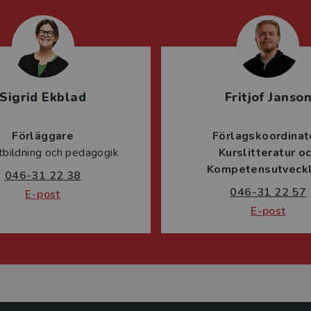
Sigrid Ekblad
Fritjof Janso
Förläggare
Förlagskoordinat
tbildning och pedagogik
Kurslitteratur o
Kompetensutveckl
046-31 22 38
046-31 22 57
E-post
E-post