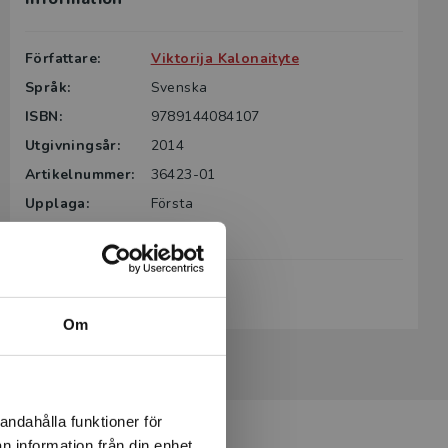
Författare:
Viktorija Kalonaityte
Språk:
Svenska
ISBN:
9789144084107
Utgivningsår:
2014
Artikelnummer:
36423-01
Upplaga:
Första
Sidantal:
170
Köp- och leveransvillkor
Om
andahålla funktioner för
n information från din enhet