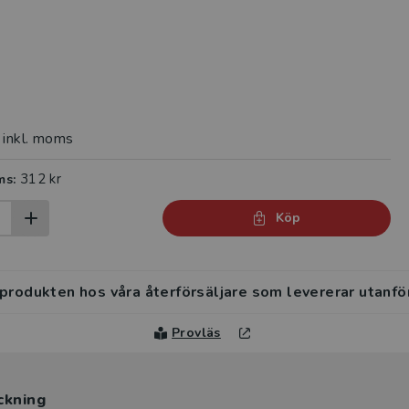
inkl. moms
312 kr
ms:
Köp
 produkten hos våra återförsäljare som levererar utanfö
Provläs
ckning