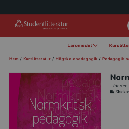
Läromedel
Kurslitt
Hem
/
Kurslitteratur
/
Högskolepedagogik
/
Pedagogik o
Norm
- för den
Skicka