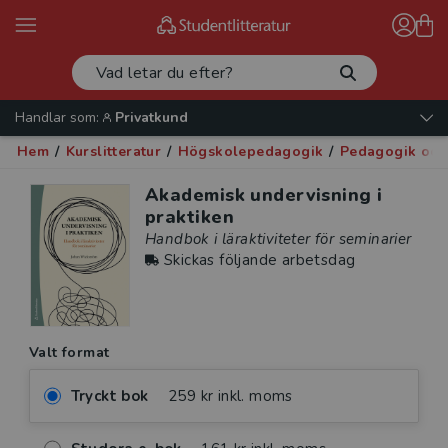
Handlar som:
Privatkund
Hem
/
Kurslitteratur
/
Högskolepedagogik
/
Pedagogik och
Akademisk undervisning i
praktiken
Handbok i läraktiviteter för seminarier
Skickas följande arbetsdag
Valt format
Tryckt bok
259 kr inkl. moms