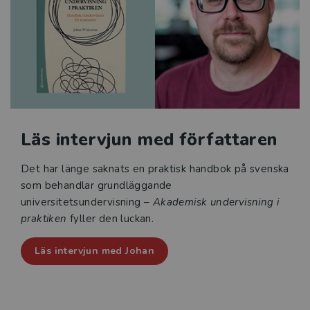
Akademisk undervisning i praktiken vänder sig till
såväl erfarna som nya universitetslärare och
stimulerar viljan att prova nya vägar i undervisningen.
Läs intervjun med författaren
Det har länge saknats en praktisk handbok på svenska
som behandlar grundläggande
universitetsundervisning –
Akademisk undervisning i
praktiken
fyller den luckan.
Läs intervjun med Johan