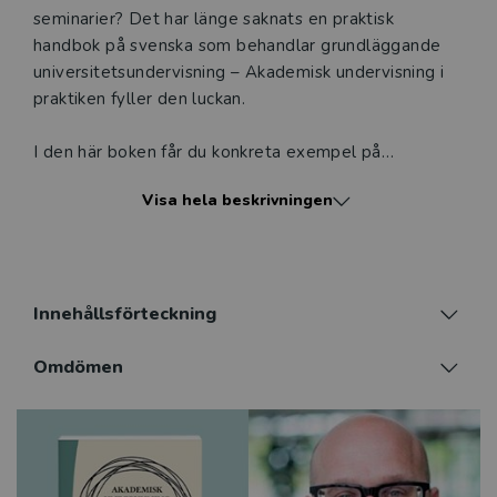
seminarier? Det har länge saknats en praktisk
handbok på svenska som behandlar grundläggande
universitetsundervisning – Akademisk undervisning i
praktiken fyller den luckan.
I den här boken får du konkreta exempel på
seminarieövningar och läraktiviteter för att stimulera
Visa hela beskrivningen
lärandet hos dina studenter.
Läraktiviteterna bygger på sociokulturella och
pragmatiska synsätt på lärande, men kan omsättas i
all undervisning där målet är att studenterna genom
Innehållsförteckning
diskussion, argumentation och kollektiv problem­
lösning ska lära sig någonting om människan,
Omdömen
samhället eller naturen. Boken presenterar elva
typer av övningar, förklarar varje läraktivitet
ingående, och ger råd kring hur du planerar och
genomför din undervisning.