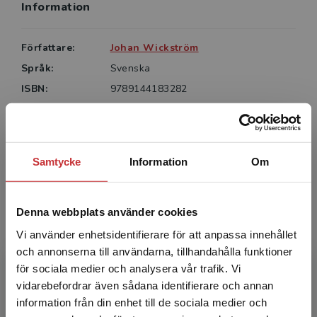
Information
Författare:
Johan Wickström
Språk:
Svenska
ISBN:
9789144183282
Utgivningsår:
2024
Artikelnummer:
47356-01
Upplaga:
Första
Samtycke
Information
Om
Sidantal:
126
Köp- och leveransvillkor
Denna webbplats använder cookies
Vi använder enhetsidentifierare för att anpassa innehållet
och annonserna till användarna, tillhandahålla funktioner
Författare
för sociala medier och analysera vår trafik. Vi
Begränsad fraktregion
vidarebefordrar även sådana identifierare och annan
information från din enhet till de sociala medier och