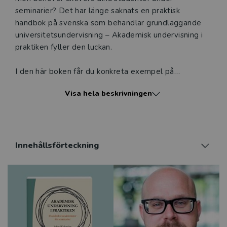
seminarier? Det har länge saknats en praktisk
handbok på svenska som behandlar grundläggande
universitetsundervisning – Akademisk undervisning i
praktiken fyller den luckan.
I den här boken får du konkreta exempel på
seminarieövningar och läraktiviteter för att stimulera
Visa hela beskrivningen
lärandet hos dina studenter.
Läraktiviteterna bygger på sociokulturella och
pragmatiska synsätt på lärande, men kan omsättas i
all undervisning där målet är att studenterna genom
Innehållsförteckning
diskussion, argumentation och kollektiv problem­
lösning ska lära sig någonting om människan,
samhället eller naturen. Boken presenterar elva
typer av övningar, förklarar varje läraktivitet
ingående, och ger råd kring hur du planerar och
genomför din undervisning.