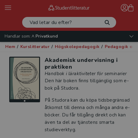
Handlar som:
Privatkund
Hem
/
Kurslitteratur
/
Högskolepedagogik
/
Pedagogik och
Akademisk undervisning i
praktiken
Handbok i läraktiviteter för seminarier
Den här boken finns tillgänglig som e-
bok på Studora.
På Studora kan du köpa tidsbegränsad
åtkomst till denna och många andra e-
böcker. Du får tillgång direkt och kan
även ta del av tjänstens smarta
studieverktyg.