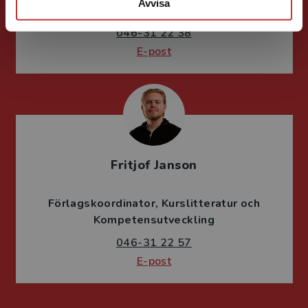
Avvisa
Lärarutbildning och pedagogik
046-31 22 38
E-post
Fritjof Janson
Förlagskoordinator
Kurslitteratur och
Kompetensutveckling
046-31 22 57
E-post