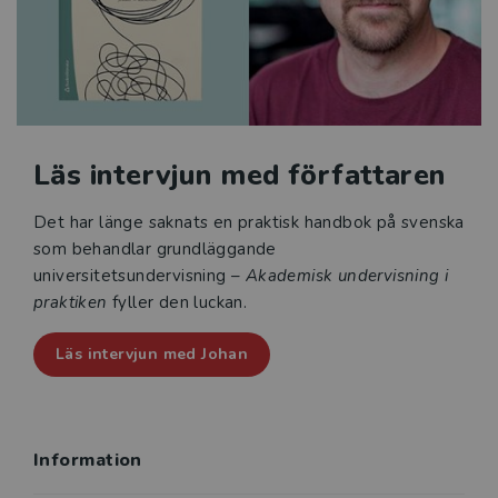
Akademisk undervisning i praktiken vänder sig till
såväl erfarna som nya universitetslärare och
stimulerar viljan att prova nya vägar i undervisningen.
Läs intervjun med författaren
Det har länge saknats en praktisk handbok på svenska
som behandlar grundläggande
universitetsundervisning –
Akademisk undervisning i
praktiken
fyller den luckan.
Läs intervjun med Johan
Information