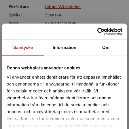
Författare:
Johan Wickström
Språk:
Svenska
ISBN:
9789144190495
Utgivningsår:
2024
Artikelnummer:
47356-SB01
Samtycke
Information
Om
Upplaga:
Första
Denna webbplats använder cookies
Författare
Vi använder enhetsidentifierare för att anpassa innehållet
och annonserna till användarna, tillhandahålla funktioner
för sociala medier och analysera vår trafik. Vi
Begränsad fraktregion
vidarebefordrar även sådana identifierare och annan
information från din enhet till de sociala medier och
annons- och analysföretag som vi samarbetar med.
Dessa kan i sin tur kombinera informationen med annan
Johan Wickström
information som du har tillhandahållit eller som de har
Det verkar som att du besöker