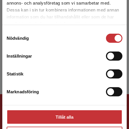
annons- och analysföretag som vi samarbetar med.
Dessa kan i sin tur kombinera informationen med annan
information som du har tillhandahållit eller som de har
Det verkar som att du besöker
samlat in när du har använt deras tjänster.
studentlitteratur.se via en enhet utanför Sverige.
Torlaug Løkensgard Hoel
Samtyckesval
Vi erbjuder inte leveranser utanför Sverige. För
Nödvändig
att kunna slutföra ett köp måste
Torlaug Løkensgard Hoel är professor i
leveransadressen vara i Sverige.
Läs mer
norskdidaktikk vid Norges teknisk-
Inställningar
naturvitenskapelig universitet i Trondheim. Hon
Kontakta kundservice
har skrivit många artiklar...
Statistik
Marknadsföring
Stäng
Förlagskontakt
Tillåt alla