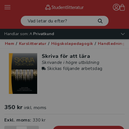
Handlar som:
Privatkund
Hem
/
Kurslitteratur
/
Högskolepedagogik
/
Handledning
/
Skriva för att lära
Skrivande i högre utbildning
Skickas följande arbetsdag
350 kr
inkl. moms
Exkl. moms:
330 kr