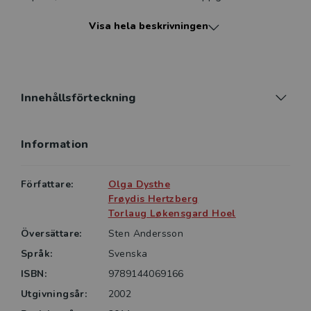
utbildningen, och den innehåller konkret hjälp till
Visa hela beskrivningen
studenter som önskar skriva texter med hög kvalitet.
Boken vänder sig till såväl studenter i högre
utbildning som deras lärare och är aktuell för alla som
skriver facktexter.
Innehållsförteckning
Information
Författare:
Olga Dysthe
Frøydis Hertzberg
Torlaug Løkensgard Hoel
Översättare:
Sten Andersson
Språk:
Svenska
ISBN:
9789144069166
Utgivningsår:
2002