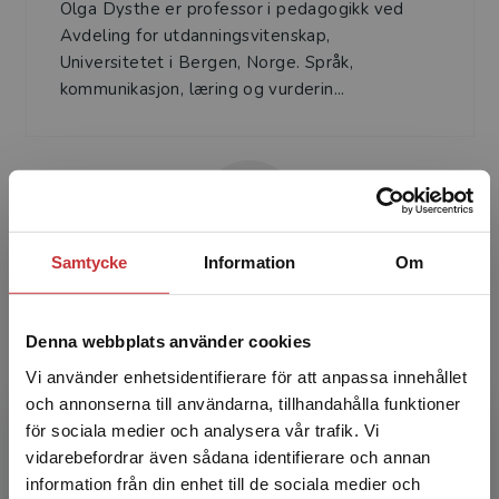
Olga Dysthe er professor i pedagogikk ved
Avdeling for utdanningsvitenskap,
Universitetet i Bergen, Norge. Språk,
kommunikasjon, læring og vurderin...
Samtycke
Information
Om
Frøydis Hertzberg
Denna webbplats använder cookies
Frøydis Hertzberg är professor vid
Vi använder enhetsidentifierare för att anpassa innehållet
Institutionen för lärarutbildning och
och annonserna till användarna, tillhandahålla funktioner
skolutveckling, Universitetet i Oslo.
för sociala medier och analysera vår trafik. Vi
Begränsad fraktregion
vidarebefordrar även sådana identifierare och annan
information från din enhet till de sociala medier och