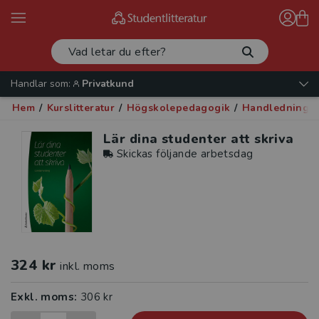
Handlar som:
Privatkund
Hem
/
Kurslitteratur
/
Högskolepedagogik
/
Handledning
/
Lär dina studenter att skriva
Skickas följande arbetsdag
324 kr
inkl. moms
Exkl. moms:
306 kr