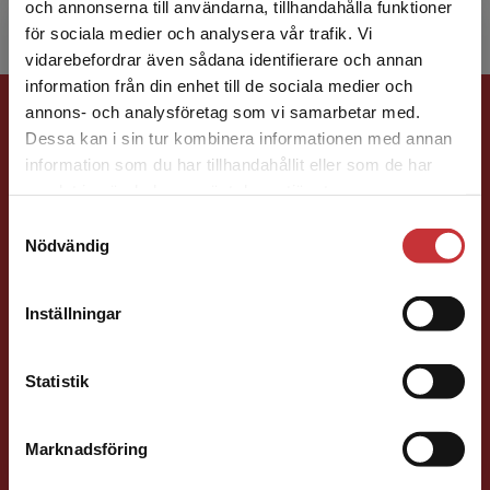
och annonserna till användarna, tillhandahålla funktioner
för sociala medier och analysera vår trafik. Vi
Begränsad fraktregion
vidarebefordrar även sådana identifierare och annan
information från din enhet till de sociala medier och
Förlagskontakt
annons- och analysföretag som vi samarbetar med.
Dessa kan i sin tur kombinera informationen med annan
information som du har tillhandahållit eller som de har
Det verkar som att du besöker
samlat in när du har använt deras tjänster.
studentlitteratur.se via en enhet utanför Sverige.
Samtyckesval
Vi erbjuder inte leveranser utanför Sverige. För
Nödvändig
att kunna slutföra ett köp måste
leveransadressen vara i Sverige.
Läs mer
Sigrid Ekblad
Inställningar
Kontakta kundservice
Förläggare
Lärarutbildning och pedagogik
Statistik
046-31 22 38
E-post
Marknadsföring
Stäng