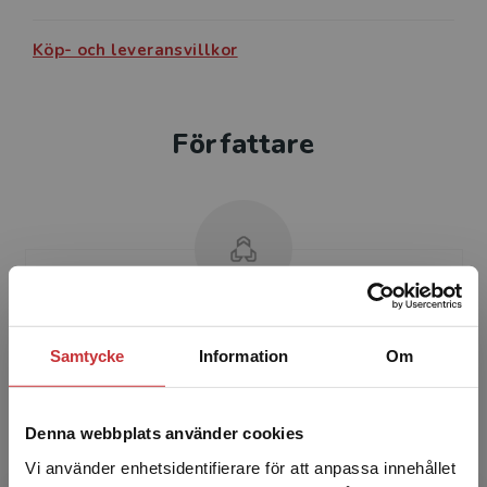
Köp- och leveransvillkor
Författare
Camilla Forsberg
Samtycke
Information
Om
Camilla Forsberg är lektor i pedagogik. Hennes
forskning behandlar i huvudsak skrivande.
Denna webbplats använder cookies
Camilla är i grunden ämneslärare i svenska och
har lång er...
Vi använder enhetsidentifierare för att anpassa innehållet