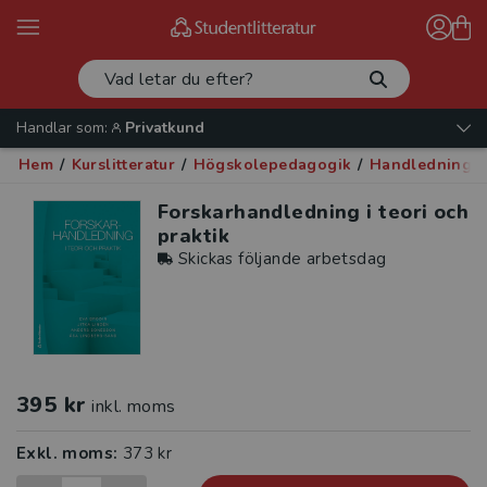
Handlar som:
Privatkund
Hem
/
Kurslitteratur
/
Högskolepedagogik
/
Handledning
/
Forskarhandledning i teori och
praktik
Skickas följande arbetsdag
395 kr
inkl. moms
Exkl. moms:
373 kr