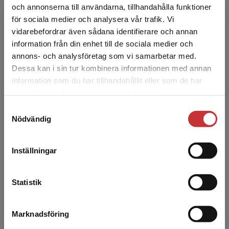
och annonserna till användarna, tillhandahålla funktioner
för sociala medier och analysera vår trafik. Vi
Anders Sonesson
Begränsad fraktregion
vidarebefordrar även sådana identifierare och annan
information från din enhet till de sociala medier och
Anders Sonesson är doktor i växtfysiologi och
annons- och analysföretag som vi samarbetar med.
undervisar bl.a. i kurser för forskarhandledare.
Dessa kan i sin tur kombinera informationen med annan
information som du har tillhandahållit eller som de har
Det verkar som att du besöker
samlat in när du har använt deras tjänster.
studentlitteratur.se via en enhet utanför Sverige.
Samtyckesval
Vi erbjuder inte leveranser utanför Sverige. För
Nödvändig
att kunna slutföra ett köp måste
leveransadressen vara i Sverige.
Läs mer
Inställningar
Åsa Lindberg-Sand
Kontakta kundservice
Åsa Lindberg-Sand är docent i
Statistik
utbildningsvetenskap vid Lunds universitet där
hon har undervisat på högskolepedagogiska
Marknadsföring
Stäng
kurser och forskarhandledark...