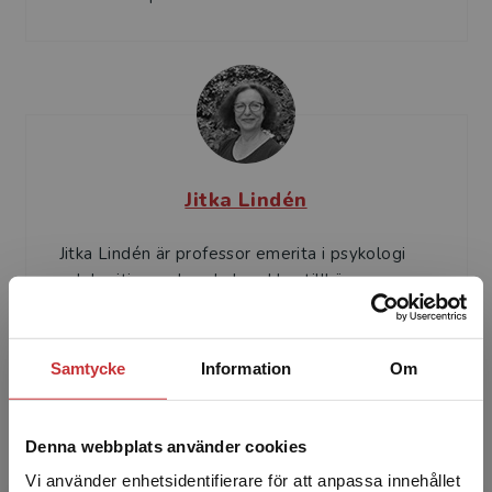
Jitka Lindén
Jitka Lindén är professor emerita i psykologi
och legitimerad psykolog. Hon tillhör
pionjärerna när det gäller studier av
forskarhandledning.
Samtycke
Information
Om
Denna webbplats använder cookies
Vi använder enhetsidentifierare för att anpassa innehållet