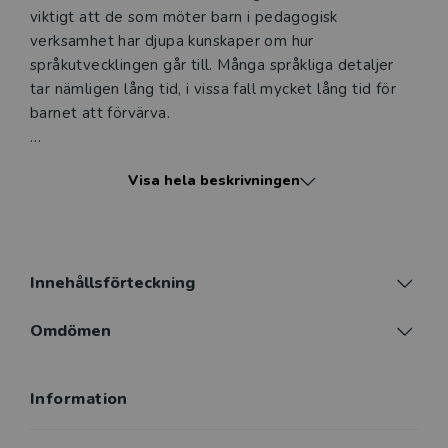
viktigt att de som möter barn i pedagogisk
verksamhet har djupa kunskaper om hur
språkutvecklingen går till. Många språkliga detaljer
tar nämligen lång tid, i vissa fall mycket lång tid för
barnet att förvärva.
Denna handbok presenterar och förklarar centrala
Visa hela beskrivningen
teorier om språkutveckling och beskriver på ett
överskådligt sätt de olika språkliga, sociala och
kognitiva faktorer som är involverade när barnet lär
sig språk. Författarna beskriver både enspråkig och
flerspråkig utveckling under förskoleåren. De ger
Innehållsförteckning
också en mängd råd om hur förskolans personal kan
stötta barns språkutveckling och hur man bör tänka
Omdömen
när språkutvecklingen hos barnet verkar
bekymmersam. Språket hos enspråkiga och
Information
flerspråkiga barn vänder sig främst till förskollärare
och annan personal i förskolan som möter barn i