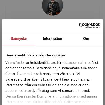
Ulrika Nettelbladt
Ulrika Nettelbladt är fil.dr i fonetik, leg.
Samtycke
Information
Om
logoped och professor i logopedi vid Lunds
universitet. Hon har i många år varit verksam
som föreläsar...
Denna webbplats använder cookies
Vi använder enhetsidentifierare för att anpassa innehållet
och annonserna till användarna, tillhandahålla funktioner
för sociala medier och analysera vår trafik. Vi
Begränsad fraktregion
vidarebefordrar även sådana identifierare och annan
information från din enhet till de sociala medier och
annons- och analysföretag som vi samarbetar med.
Eva-Kristina Salameh
Dessa kan i sin tur kombinera informationen med annan
information som du har tillhandahållit eller som de har
Det verkar som att du besöker