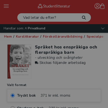
Handlar som:
Privatkund
Hem
/
Kurslitteratur
/
Förskollärarutbildning
/
Specialpeda
Språket hos enspråkiga och
flerspråkiga barn
- utveckling och svårigheter
Skickas följande arbetsdag
Valt format
Tryckt bok
371 kr inkl. moms