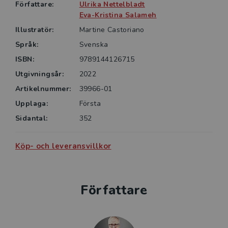
praktisk verksamhet. Den fungerar också som lärobok
Författare:
Ulrika Nettelbladt
inom förskollärarutbildning och utbildning av
Eva-Kristina Salameh
logopeder och specialpedagoger.
Illustratör:
Martine Castoriano
Språk:
Svenska
ISBN:
9789144126715
Utgivningsår:
2022
Artikelnummer:
39966-01
Upplaga:
Första
Sidantal:
352
Köp- och leveransvillkor
Författare