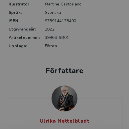
praktisk verksamhet. Den fungerar också som lärobok
Illustratör:
Martine Castoriano
inom förskollärarutbildning och utbildning av
Språk:
Svenska
logopeder och specialpedagoger.
ISBN:
9789144178400
Utgivningsår:
2022
Artikelnummer:
39966-SB01
Upplaga:
Första
Författare
Ulrika Nettelbladt