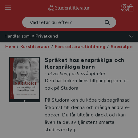
Handlar som:
Privatkund
Hem
/
Kurslitteratur
/
Förskollärarutbildning
/
Specialpeda
Språket hos enspråkiga och
flerspråkiga barn
- utveckling och svårigheter
Den här boken finns tillgänglig som e-
bok på Studora.
På Studora kan du köpa tidsbegränsad
åtkomst till denna och många andra e-
böcker. Du får tillgång direkt och kan
även ta del av tjänstens smarta
studieverktyg.