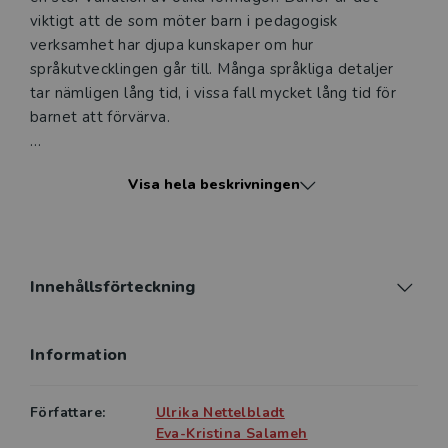
viktigt att de som möter barn i pedagogisk
verksamhet har djupa kunskaper om hur
språkutvecklingen går till. Många språkliga detaljer
tar nämligen lång tid, i vissa fall mycket lång tid för
barnet att förvärva.
Denna handbok presenterar och förklarar centrala
Visa hela beskrivningen
teorier om språkutveckling och beskriver på ett
överskådligt sätt de olika språkliga, sociala och
kognitiva faktorer som är involverade när barnet lär
sig språk. Författarna beskriver både enspråkig och
flerspråkig utveckling under förskoleåren. De ger
Innehållsförteckning
också en mängd råd om hur förskolans personal kan
stötta barns språkutveckling och hur man bör tänka
Information
när språkutvecklingen hos barnet verkar
bekymmersam. Språket hos enspråkiga och
flerspråkiga barn vänder sig främst till förskollärare
Författare:
Ulrika Nettelbladt
och annan personal i förskolan som möter barn i
Eva-Kristina Salameh