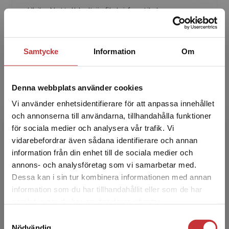
Ulrika Nettelbladt är fil.dr i fonetik, leg.
logoped och professor i logopedi vid Lunds
universitet. Hon har i många år varit verksam
som föreläsar...
Samtycke
Information
Om
Denna webbplats använder cookies
Vi använder enhetsidentifierare för att anpassa innehållet
och annonserna till användarna, tillhandahålla funktioner
för sociala medier och analysera vår trafik. Vi
Begränsad fraktregion
vidarebefordrar även sådana identifierare och annan
Eva-Kristina Salameh
information från din enhet till de sociala medier och
annons- och analysföretag som vi samarbetar med.
Eva-Kristina Salameh är doktor i medicinsk
Dessa kan i sin tur kombinera informationen med annan
vetenskap och leg. logoped. Hon har i många
information som du har tillhandahållit eller som de har
år varit kliniskt verksam vid
Det verkar som att du besöker
samlat in när du har använt deras tjänster.
logopedmottagningen på Skånes ...
studentlitteratur.se via en enhet utanför Sverige.
Samtyckesval
Vi erbjuder inte leveranser utanför Sverige. För
Nödvändig