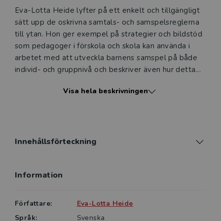
Eva-Lotta Heide lyfter på ett enkelt och tillgängligt
sätt upp de oskrivna samtals- och samspelsreglerna
till ytan. Hon ger exempel på strategier och bildstöd
som pedagoger i förskola och skola kan använda i
arbetet med att utveckla barnens samspel på både
individ- och gruppnivå och beskriver även hur detta
arbete får positiva effekter på inlärningen.
Visa hela beskrivningen
I boken introducerar författaren begreppet socialt
bildstöd som ett samlingsnamn för visuella verktyg
vilka i kombination med samtal på metanivå synliggör
och förklarar sociala situationer för barnen. Genom
Innehållsförteckning
socialt bildstöd får barnen en helhetsbild av det
sociala sammanhanget och strategier för att utveckla
Information
sin förståelse av de osynliga samspelsreglerna och
sin förmåga att inta andras perspektiv.
Författare:
Eva-Lotta Heide
Boken bidrar till ett gemensamt språkbruk som
Språk:
Svenska