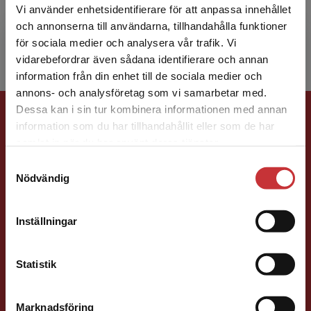
Vi använder enhetsidentifierare för att anpassa innehållet
och skola som behöver hjälp att utveckla det
och annonserna till användarna, tillhandahålla funktioner
sociala samsp...
för sociala medier och analysera vår trafik. Vi
Begränsad fraktregion
vidarebefordrar även sådana identifierare och annan
information från din enhet till de sociala medier och
annons- och analysföretag som vi samarbetar med.
Förlagskontakt
Dessa kan i sin tur kombinera informationen med annan
information som du har tillhandahållit eller som de har
Det verkar som att du besöker
samlat in när du har använt deras tjänster.
studentlitteratur.se via en enhet utanför Sverige.
Samtyckesval
Vi erbjuder inte leveranser utanför Sverige. För
Nödvändig
att kunna slutföra ett köp måste
leveransadressen vara i Sverige.
Läs mer
Inställningar
Sigrid Ekblad
Kontakta kundservice
Förläggare
Statistik
Lärarutbildning och pedagogik
046-31 22 38
Marknadsföring
Stäng