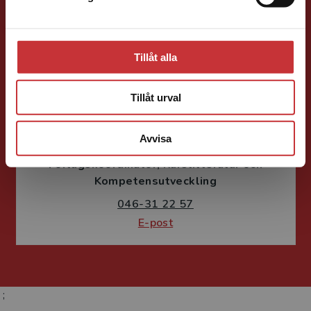
E-post
Tillåt alla
Tillåt urval
Fritjof Janson
Avvisa
Förlagskoordinator
Kurslitteratur och
Kompetensutveckling
046-31 22 57
E-post
;