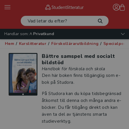
Handlar som:
Privatkund
Hem
/
Kurslitteratur
/
Förskollärarutbildning
/
Specialpeda
Bättre samspel med socialt
bildstöd
Handbok för förskola och skola
Den här boken finns tillgänglig som e-
bok på Studora.
På Studora kan du köpa tidsbegränsad
åtkomst till denna och många andra e-
böcker. Du får tillgång direkt och kan
även ta del av tjänstens smarta
studieverktyg.