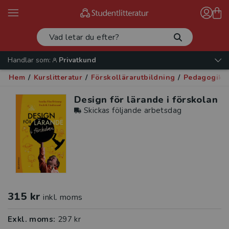
Handlar som:
Privatkund
Hem
/
Kurslitteratur
/
Förskollärarutbildning
/
Pedagogik -
Design för lärande i förskolan
Skickas följande arbetsdag
315 kr
inkl. moms
Exkl. moms:
297 kr