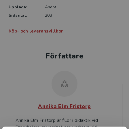
Upplaga:
Andra
Sidantal:
208
Köp- och leveransvillkor
Författare
Annika Elm Fristorp
Annika Elm Fristorp är fil.dr i didaktik vid
Stockholms universitet och verksam vid