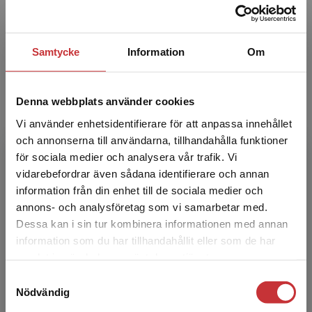
Högskolan i Gävle. Hon har under många år
arbetat med och forsk...
Samtycke
Information
Om
Denna webbplats använder cookies
Vi använder enhetsidentifierare för att anpassa innehållet
och annonserna till användarna, tillhandahålla funktioner
för sociala medier och analysera vår trafik. Vi
Fredrik Lindstrand
Begränsad fraktregion
vidarebefordrar även sådana identifierare och annan
information från din enhet till de sociala medier och
Fredrik Lindstrand är fil.dr och arbetar som
annons- och analysföretag som vi samarbetar med.
universitetslektor i didaktik med inriktning mot
Dessa kan i sin tur kombinera informationen med annan
yngre barn vid Högskolan i Gävle. Han var
information som du har tillhandahållit eller som de har
tidigare ve...
Det verkar som att du besöker
samlat in när du har använt deras tjänster.
studentlitteratur.se via en enhet utanför Sverige.
Samtyckesval
Vi erbjuder inte leveranser utanför Sverige. För
Nödvändig
att kunna slutföra ett köp måste