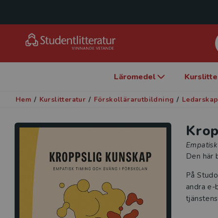
Läromedel
Kurslitt
Hem
/
Kurslitteratur
/
Förskollärarutbildning
/
Ledarskap
Krop
Empatisk 
Den här b
På Studo
andra e-b
tjänstens