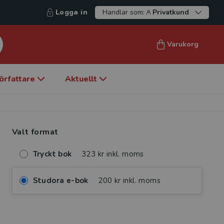
Logga in
Handlar som:
Privatkund
Varukorg
örfattare
Aktuellt
Valt format
Tryckt bok
323 kr inkl. moms
Studora e-bok
200 kr inkl. moms