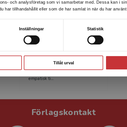
nnons- och analysföretag som vi samarbetar med. Dessa kan i sin
Sverige. För att kunna slutföra ett köp måste
har tillhandahållit eller som de har samlat in när du har använt 
leveransadressen vara i Sverige.
Läs mer
Kontakta kundservice
Inställningar
Statistik
Maria Pröckl
Maria Pröckl är lektor i den
praktiska kunskapens teori vid
Stäng
Södertörns högskola. Hon
Tillåt urval
disputerade 2020 med
avhandlingen Tyngd, sväng och
empatisk ti...
Förlagskontakt