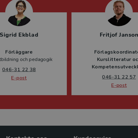
Sigrid Ekblad
Fritjof Janso
Förläggare
Förlagskoordinat
tbildning och pedagogik
Kurslitteratur o
Kompetensutveckl
046-31 22 38
046-31 22 57
E-post
E-post