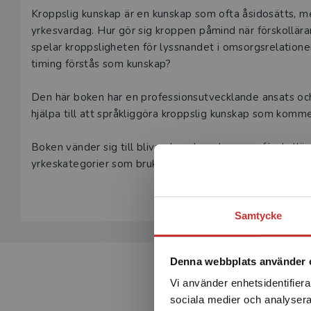
Beskrivning
Kroppslig kunskap är en kunskap som ofta åsidosätts, me
yrkesvardag. Hur gör sig kroppen påmind när förskollärare
spelar kroppsligheten för lyssnandet i omsorgsrelationen
timing förstås som kunskap?
Den här boken har en professionsutvecklande ansats o
hjälpa till att språkliggöra kroppslig kunskap som kommer 
Boken vänder sig till blivande och verksamma förskollär
yrkeskategorier som brukar betecknas som mellanmänsk
Samtycke
Denna webbplats använder 
Vi använder enhetsidentifierar
sociala medier och analysera 