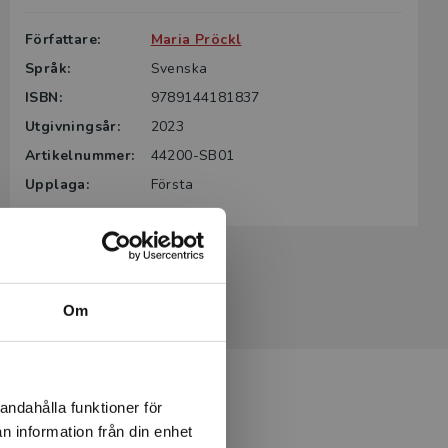
Författare:
Maria Pröckl
Språk:
Svenska
ISBN:
9789144181837
Utgivningsår:
2023
Artikelnummer:
44200-SB01
Upplaga:
Första
Om
andahålla funktioner för
n information från din enhet