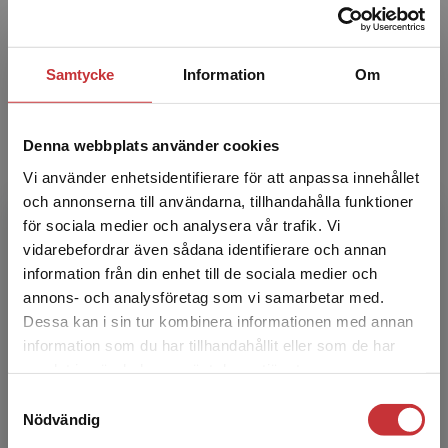
Örebro universitet. Nu föreläser hon runt om i
landet om...
Samtycke
Information
Om
Denna webbplats använder cookies
Vi använder enhetsidentifierare för att anpassa innehållet
och annonserna till användarna, tillhandahålla funktioner
för sociala medier och analysera vår trafik. Vi
Solveig Sollerman
Begränsad fraktregion
vidarebefordrar även sådana identifierare och annan
information från din enhet till de sociala medier och
Solveig Sollerman är förskollärare i grunden.
annons- och analysföretag som vi samarbetar med.
Hon har gått skolledarutbildning och har
Dessa kan i sin tur kombinera informationen med annan
arbetat som chef och utvecklingsledare under
information som du har tillhandahållit eller som de har
många år i Öreb...
Det verkar som att du besöker
samlat in när du har använt deras tjänster.
studentlitteratur.se via en enhet utanför Sverige.
Samtyckesval
Vi erbjuder inte leveranser utanför Sverige. För
Nödvändig
att kunna slutföra ett köp måste