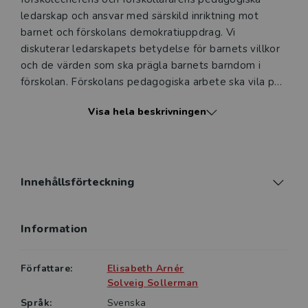
ledarskap och ansvar med särskild inriktning mot
barnet och förskolans demokratiuppdrag. Vi
diskuterar ledarskapets betydelse för barnets villkor
och de värden som ska prägla barnets barndom i
förskolan. Förskolans pedagogiska arbete ska vila på
vetenskaplig grund och beprövad erfarenhet. Vi har i
Visa hela beskrivningen
boken särskilt understrukit pedagogens
professionella uppdrag som är tänkt att genomsyra
förskolans vardag. Att leda ett sådant uppdrag kan
ses som både intressant och svårt. Vår förhoppning är
att boken bidrar till ett ökat intresse för såväl det
Innehållsförteckning
pedagogiska ledarskapet som för yrkesmässigheten i
förskolan.
Information
Vi illustrerar bokens innehåll med berättelser om
händelser i förskolan. Att dokumentera i form av
Författare:
Elisabeth Arnér
berättelser synliggör den vardag som pågår och
Solveig Sollerman
gynnar möjligheten att betrakta det som händer ur
Språk:
Svenska