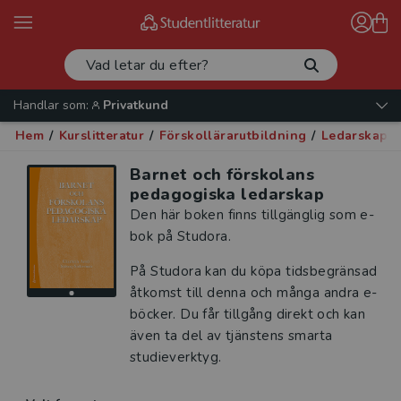
Handlar som:
Privatkund
Hem
/
Kurslitteratur
/
Förskollärarutbildning
/
Ledarskap o
Barnet och förskolans
pedagogiska ledarskap
Den här boken finns tillgänglig som e-
bok på Studora.
På Studora kan du köpa tidsbegränsad
åtkomst till denna och många andra e-
böcker. Du får tillgång direkt och kan
även ta del av tjänstens smarta
studieverktyg.