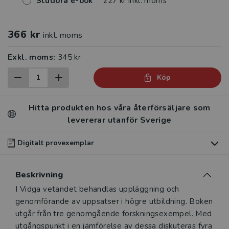
Studora e-bok
227 kr inkl. moms
366 kr
inkl. moms
Exkl. moms:
345 kr
Köp
Hitta produkten hos våra återförsäljare som
levererar utanför Sverige
Digitalt provexemplar
Du som undervisar kan beställa ett kostnadsfritt
Beskrivning
digitalt provexemplar av den här produkten
.
Beskrivning
I Vidga vetandet behandlas uppläggning och
Våra digitala provexemplar tillhandahålls via Studora.se
genomförande av uppsatser i högre utbildning. Boken
och ger dig tillgång till boken under 180 dagar. Observera
utgår från tre genomgående forskningsexempel. Med
att erbjudandet endast gäller relevanta produkter för din
utgångspunkt i en jämförelse av dessa diskuteras fyra