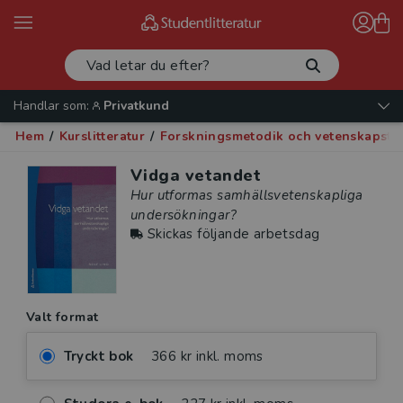
Handlar som:
Privatkund
Hem
/
Kurslitteratur
/
Forskningsmetodik och vetenskapste
Vidga vetandet
Hur utformas samhällsvetenskapliga
undersökningar?
Skickas följande arbetsdag
Valt format
Tryckt bok
366 kr inkl. moms