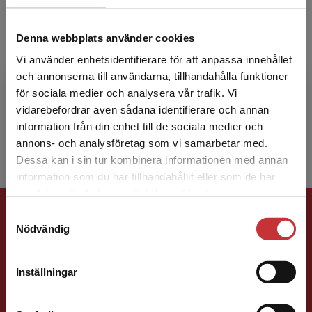
Denna webbplats använder cookies
Rolf Lind
Vi använder enhetsidentifierare för att anpassa innehållet
Rolf Lind är universitetslektor i
och annonserna till användarna, tillhandahålla funktioner
företagsekonomi vid Stockholms universitet.
för sociala medier och analysera vår trafik. Vi
Begränsad fraktregion
Han har omfattande erfarenhet av undervisning
vidarebefordrar även sådana identifierare och annan
och uppsatshandledning.
information från din enhet till de sociala medier och
annons- och analysföretag som vi samarbetar med.
Dessa kan i sin tur kombinera informationen med annan
information som du har tillhandahållit eller som de har
Det verkar som att du besöker
samlat in när du har använt deras tjänster.
studentlitteratur.se via en enhet utanför Sverige.
Förlagskontakt
Samtyckesval
Vi erbjuder inte leveranser utanför Sverige. För
Nödvändig
att kunna slutföra ett köp måste
leveransadressen vara i Sverige.
Läs mer
Inställningar
Kontakta kundservice