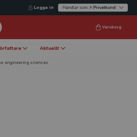
Logga in
Handlar som:
Privatkund
Varukorg
örfattare
Aktuellt
he engineering sciences