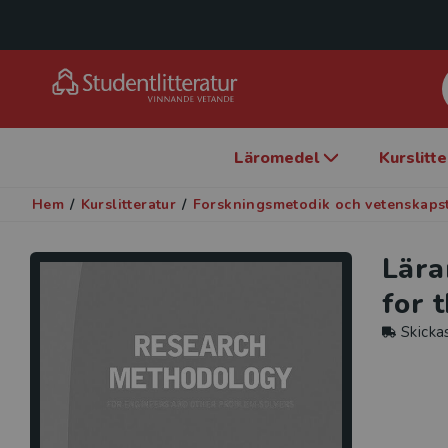
Läromedel
Kurslitt
Hem
/
Kurslitteratur
/
Forskningsmetodik och vetenskaps
Lära
for 
Skicka