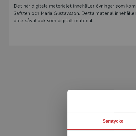
Det här digitala materialet innehåller övningar som ko
Säfsten och Maria Gustavsson. Detta material innehålle
dock såväl bok som digitalt material.
Samtycke