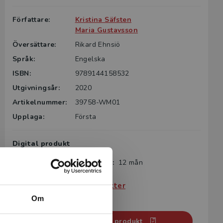
Författare:
Kristina Säfsten
Maria Gustavsson
Översättare:
Rikard Ehnsiö
Språk:
Engelska
ISBN:
9789144158532
Utgivningsår:
2020
Artikelnummer:
39758-WM01
Upplaga:
Första
Digital produkt
Giltighetstid från aktivering:
12 mån
Köp- och leveransvillkor
Villkor för digitala produkter
Systemkrav
Om
Aktivera digital produkt