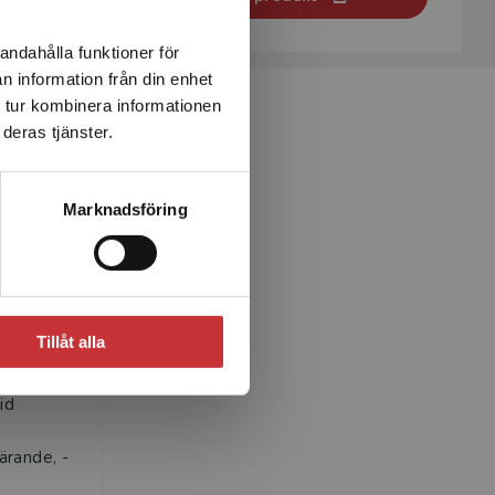
andahålla funktioner för
n information från din enhet
 tur kombinera informationen
deras tjänster.
Marknadsföring
son
Tillåt alla
ssor i
n för
id
ärande, ­