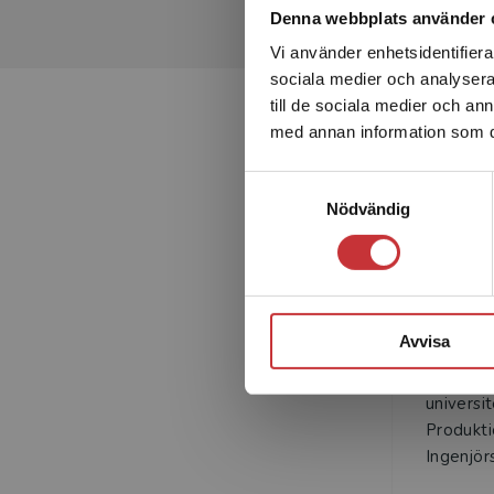
Denna webbplats använder 
Vi använder enhetsidentifierar
sociala medier och analysera 
till de sociala medier och a
med annan information som du 
Samtyckesval
Nödvändig
K
Avvisa
Kristina
doktor o
universit
Produkti
Ingenjör