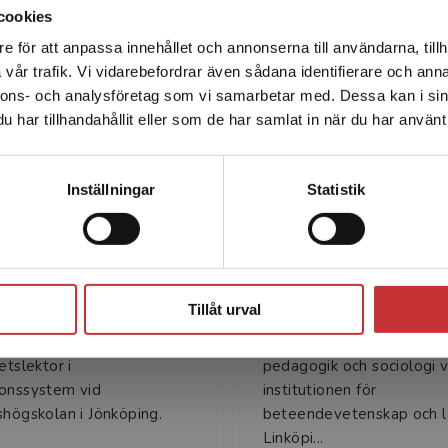
cookies
e för att anpassa innehållet och annonserna till användarna, tillh
Det verkar som att du besöker studentlitteratur.se via en
vår trafik. Vi vidarebefordrar även sådana identifierare och anna
enhet utanför Sverige. Vi erbjuder inte leveranser utanför
nnons- och analysföretag som vi samarbetar med. Dessa kan i sin
Sverige. För att kunna slutföra ett köp måste
Författare
har tillhandahållit eller som de har samlat in när du har använt 
leveransadressen vara i Sverige.
Läs mer
Kontakta kundservice
Inställningar
Statistik
Stäng
ristina Säfsten
Maria Gustavs
Tillåt urval
 Säfsten är teknologie
Maria Gustavsson är profe
ch arbetar som
pedagogik vid avdelninge
etslektor i
pedagogik och sociologi v
onssystem vid
institutionen för
shögskolan i Jönköping.
beteendevetenskap och l
Linköpi...