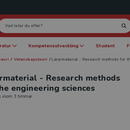
eratur
Kompetensutveckling
Student
F
teori
/
Vetenskapsteori
/
Lärarmaterial - Research methods for t
rmaterial - Research methods
the engineering sciences
s inom 3 timmar