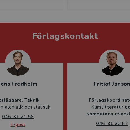
Förlagskontakt
Jens Fredholm
Fritjof Janso
örläggare
Teknik
Förlagskoordinat
 matematik och statistik
Kurslitteratur o
Kompetensutveckl
046-31 21 58
046-31 22 57
E-post