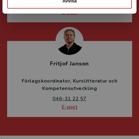
Avvisa
046-31 21 66
E-post
Fritjof Janson
Förlagskoordinator
Kurslitteratur och
Kompetensutveckling
046-31 22 57
E-post