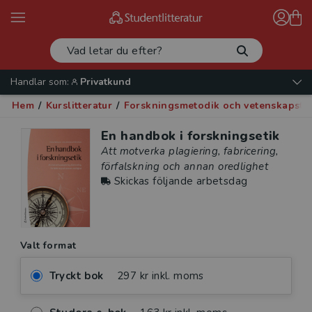
Handlar som:
Privatkund
Hem
/
Kurslitteratur
/
Forskningsmetodik och vetenskapste
En handbok i forskningsetik
Att motverka plagiering, fabricering,
förfalskning och annan oredlighet
Skickas följande arbetsdag
Valt format
Tryckt bok
297 kr inkl. moms