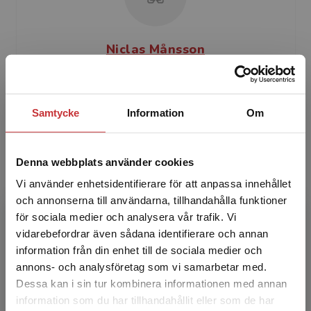
Niclas Månsson
Niclas Månsson är professor i allmän pedagogik
vid lärarutbildningen, Södertörns högskola. Han
Samtycke
Information
Om
har varit ledamot i Regionala
etikprövningskommittén...
Denna webbplats använder cookies
Vi använder enhetsidentifierare för att anpassa innehållet
och annonserna till användarna, tillhandahålla funktioner
för sociala medier och analysera vår trafik. Vi
Begränsad fraktregion
vidarebefordrar även sådana identifierare och annan
information från din enhet till de sociala medier och
Lena Johansson Westholm
annons- och analysföretag som vi samarbetar med.
Dessa kan i sin tur kombinera informationen med annan
Lena Johansson Westholm är lektor och
information som du har tillhandahållit eller som de har
Det verkar som att du besöker