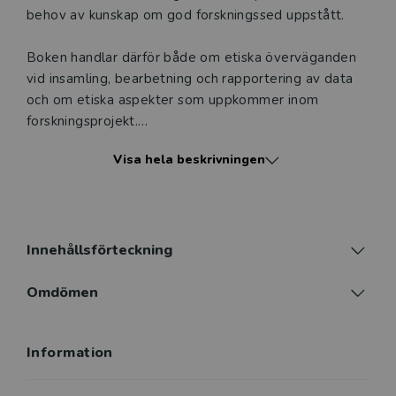
behov av kunskap om god forskningssed uppstått.
Boken handlar därför både om etiska överväganden
vid insamling, bearbetning och rapportering av data
och om etiska aspekter som uppkommer inom
forskningsprojekt.
Visa hela beskrivningen
Författarna presenterar många exempel som ger ett
nyanserat perspektiv och en ökad beredskap för att
hantera etiska dilemman som kan uppstå före, under
och efter forskningsprojektet. Bokens fokusering på
hantverket erbjuder kunskap och förståelse för
Innehållsförteckning
forskningsetikens betydelse och aktuella
frågeställningar oavsett forskningsfält.
Omdömen
Information