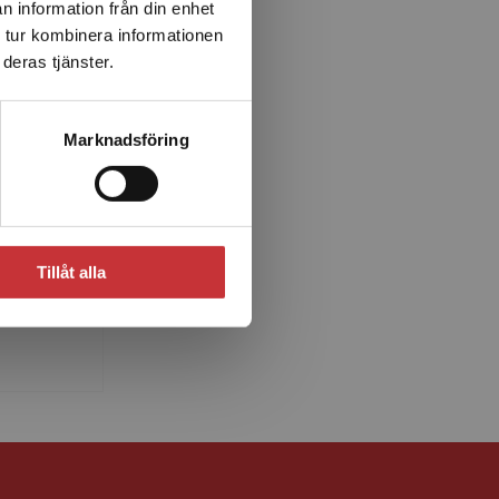
n information från din enhet
 tur kombinera informationen
deras tjänster.
Marknadsföring
stholm
m är
eknik vid
amhälle
Tillåt alla
 o...