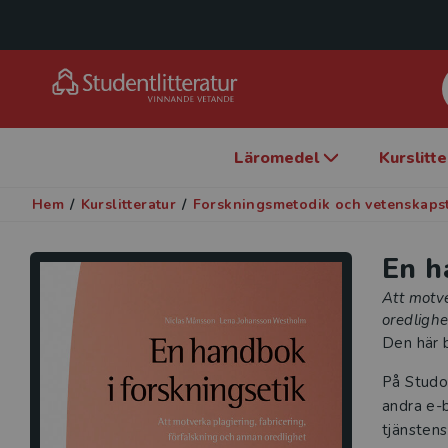
Läromedel
Kurslitt
Hem
/
Kurslitteratur
/
Forskningsmetodik och vetenskaps
En h
Att motve
oredlighe
Den här b
På Studo
andra e-b
tjänstens