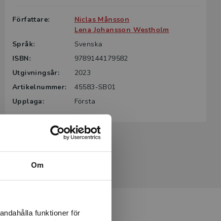
Författare:
Niclas Månsson
Lena Johansson Westholm
Språk:
Svenska
ISBN:
9789144179582
Utgivningsår:
2023
Artikelnummer:
45583-SB01
Upplaga:
Första
Om
andahålla funktioner för