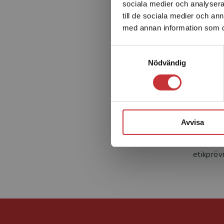
sociala medier och analysera 
till de sociala medier och a
med annan information som du 
Samtyckesval
Nödvändig
Niclas M
allmän p
lärarutb
Avvisa
högskola
Regiona
etikpröv