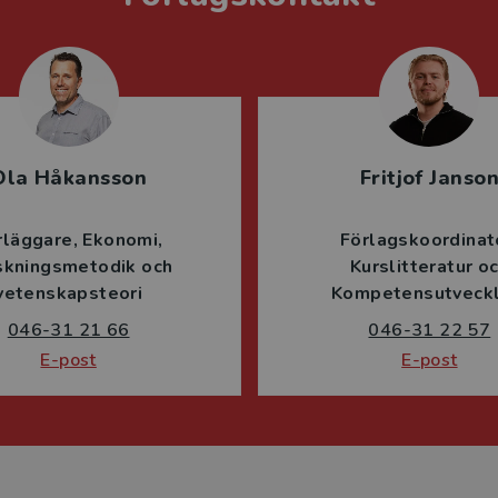
Ola Håkansson
Fritjof Janso
rläggare
Ekonomi
Förlagskoordinat
skningsmetodik och
Kurslitteratur o
vetenskapsteori
Kompetensutveckl
046-31 21 66
046-31 22 57
E-post
E-post