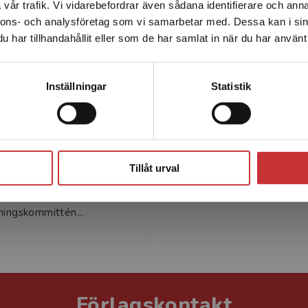
vår trafik. Vi vidarebefordrar även sådana identifierare och anna
enhet utanför Sverige. Vi erbjuder inte leveranser utanför
nnons- och analysföretag som vi samarbetar med. Dessa kan i sin
Sverige. För att kunna slutföra ett köp måste
har tillhandahållit eller som de har samlat in när du har använt 
leveransadressen vara i Sverige.
Läs mer
Kontakta kundservice
Inställningar
Statistik
Niclas Månsson
Lena Johansson We
ånsson är professor i
Lena Johansson Westhol
Stäng
edagogik vid
lektor och docent i miljöt
ildningen, Södertörns
Akademin för ekonomi, s
Tillåt urval
. Han har varit ledamot i
och teknik, Mälardalens
la
universitet. Hon undervisar
ningskommittén...
Förlagskontakt