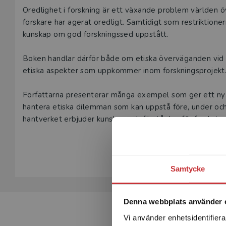
Beskrivning
Oredlighet i forskning är ett växande problem världen över
forskare har agerat oredligt. Samtidigt som restriktioner
kunskap om god forskningssed uppstått.
Boken handlar därför både om etiska överväganden vid 
etiska aspekter som uppkommer inom forskningsprojekt
Författarna presenterar många exempel som ger ett nya
hantera etiska dilemman som kan uppstå före, under och
hantverket erbjuder kunskap och förståelse för forsknin
forskningsfält.
Visa hela be
Samtycke
Denna webbplats använder 
Vi använder enhetsidentifierar