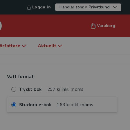
Logga in
Handlar som:
Privatkund
Varukorg
örfattare
Aktuellt
Valt format
Tryckt bok
297 kr inkl. moms
Studora e-bok
163 kr inkl. moms