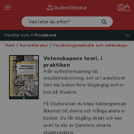
Handlar som:
Privatkund
Hem
/
Kurslitteratur
/
Forskningsmetodik och vetenskapste
Vetenskapens teori, i
praktiken
Från syftesformulering till
resultatredovisning, och ut i arbetslivet
Den här boken finns tillgänglig som e-
bok på Studora.
På Studora kan du köpa tidsbegränsad
åtkomst till denna och många andra e-
böcker. Du får tillgång direkt och kan
även ta del av tjänstens smarta
studieverktyg.