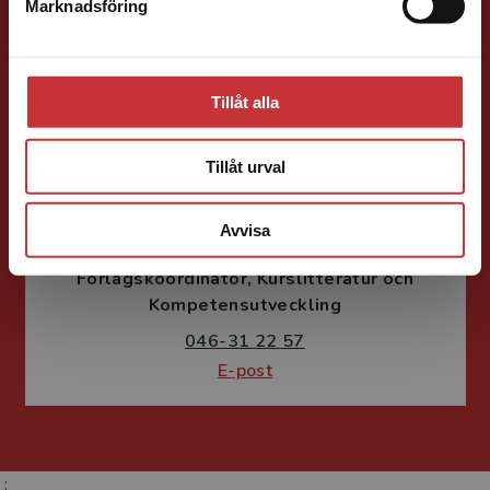
046-31 21 66
Marknadsföring
Stäng
E-post
Tillåt alla
Tillåt urval
Fritjof Janson
Avvisa
Förlagskoordinator
Kurslitteratur och
Kompetensutveckling
046-31 22 57
E-post
;