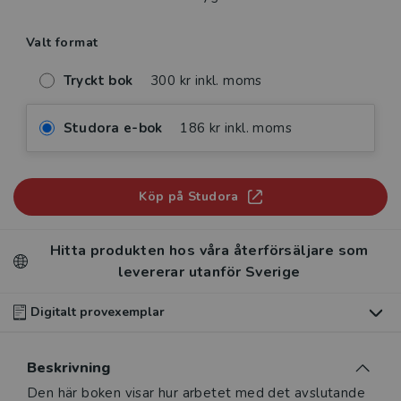
Valt format
Tryckt bok
300 kr inkl. moms
Studora e-bok
186 kr inkl. moms
Köp på Studora
Hitta produkten hos våra återförsäljare som
levererar utanför Sverige
Digitalt provexemplar
Du som undervisar kan beställa ett kostnadsfritt
Beskrivning
digitalt provexemplar av den här produkten
.
Beskrivning
Den här boken visar hur arbetet med det avslutande