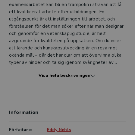
Våra digitala provexemplar tillhandahålls via Studora.se
examensarbetet kan bli en trampolin i strävan att få
och ger dig tillgång till boken under 180 dagar. Observera
ett kvalificerat arbete efter utbildningen. En
att erbjudandet endast gäller relevanta produkter för din
utgångspunkt är att inställningen till arbetet, och
undervisning (nivå och ämne) och dig som är verksam i
förståelsen för det man söker efter när man designar
Sverige. Du kan alltid kontakta vår
kundservice
om du
och genomför en vetenskaplig studie, är helt
önskar ytterligare information eller har frågor om
avgörande för kvaliteten på uppsatsen. Om du inser
produkten.
att lärande och kunskapsutveckling är en resa mot
okända mål – där det handlar om att övervinna olika
Den här produkten kan beställas av lärare på universitet
typer av hinder och ta sig igenom svårigheter av
eller högskola. Om det gäller tjänsteexemplar av en
skilda slag – kommer du att stå väl rustad inför en
kursbok på befintlig kurslista hänvisar vi till din
Visa hela beskrivningen
öppen framtid i en föränderlig och osäker värld. Det
arbetsgivare.
är det yttersta syftet med den högre utbildningen.
Logga in
Information
Författare:
Eddy Nehls