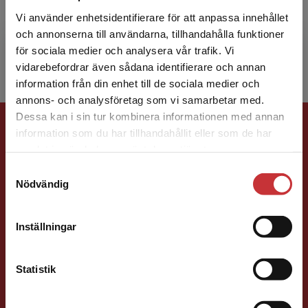
som lektor i kulturvetenskap vid Högskolan
Vi använder enhetsidentifierare för att anpassa innehållet
Väst, där han undervisar på en rad olika
och annonserna till användarna, tillhandahålla funktioner
utbildningar och på...
för sociala medier och analysera vår trafik. Vi
Begränsad fraktregion
vidarebefordrar även sådana identifierare och annan
information från din enhet till de sociala medier och
annons- och analysföretag som vi samarbetar med.
Dessa kan i sin tur kombinera informationen med annan
Förlagskontakt
information som du har tillhandahållit eller som de har
Det verkar som att du besöker
samlat in när du har använt deras tjänster.
studentlitteratur.se via en enhet utanför Sverige.
Samtyckesval
Vi erbjuder inte leveranser utanför Sverige. För
Nödvändig
att kunna slutföra ett köp måste
leveransadressen vara i Sverige.
Läs mer
Inställningar
Ola Håkansson
Kontakta kundservice
Statistik
Förläggare
Ekonomi
Forskningsmetodik
och vetenskapsteori