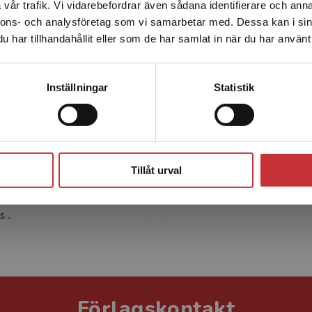
vår trafik. Vi vidarebefordrar även sådana identifierare och anna
enhet utanför Sverige. Vi erbjuder inte leveranser utanför
nnons- och analysföretag som vi samarbetar med. Dessa kan i sin
Sverige. För att kunna slutföra ett köp måste
har tillhandahållit eller som de har samlat in när du har använt 
leveransadressen vara i Sverige.
Läs mer
Kontakta kundservice
Inställningar
Statistik
-Marie Ekengren
Jonas Hinnfor
e Ekengren är professor i
Jonas Hinnfors är profess
Stäng
tenskap vid Göteborgs
emeritus i statsvetenskap
tet. Hennes
Göteborgs universitet. H
Tillåt urval
gsintressen är
forskning behandlar politi
litisk analys, staters
partier generellt, men ock
...
Förlagskontakt