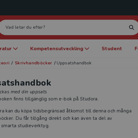
eratur
Kompetensutveckling
Student
F
teori
/
Skrivhandböcker
/
Uppsatshandbok
satshandbok
yckas med din uppsats
oken finns tillgänglig som e-bok på Studora.
ra kan du köpa tidsbegränsad åtkomst till denna och många
öcker. Du får tillgång direkt och kan även ta del av
 smarta studieverktyg.