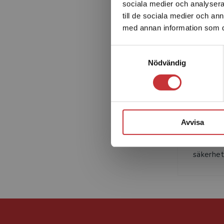
sociala medier och analysera 
till de sociala medier och a
med annan information som du 
Samtyckesval
Nödvändig
Ann
Ann-Mari
statsve
universi
Avvisa
forsknin
utrikespo
säkerhets