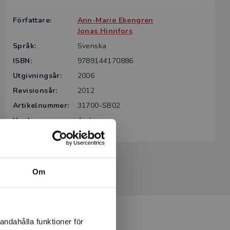
Författare:
Ann-Marie Ekengren
Jonas Hinnfors
Språk:
Svenska
ISBN:
9789144170886
Utgivningsår:
2006
Revisionsår:
2012
Artikelnummer:
31700-SB02
Upplaga:
Andra
Om
andahålla funktioner för