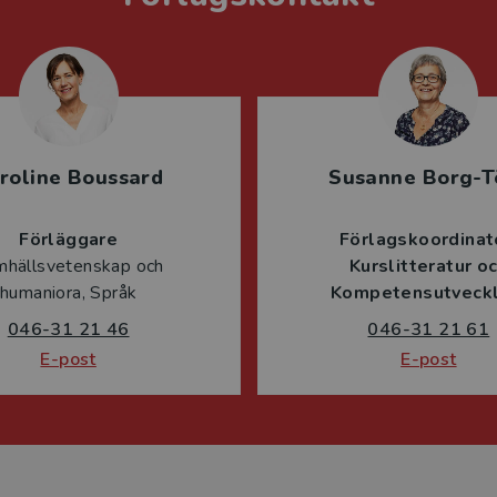
roline Boussard
Susanne Borg-T
Förläggare
Förlagskoordinat
mhällsvetenskap och
Kurslitteratur o
humaniora, Språk
Kompetensutveckl
046-31 21 46
046-31 21 61
E-post
E-post