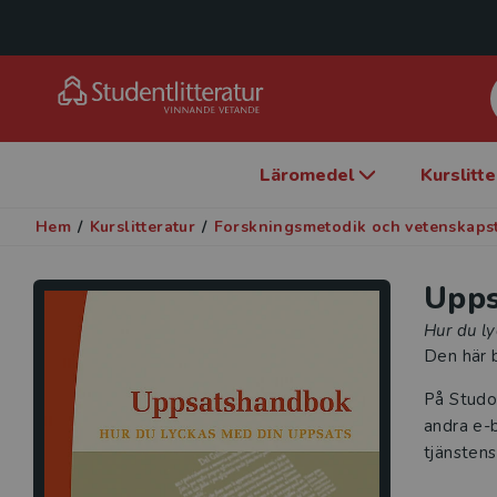
Läromedel
Kurslitt
Hem
/
Kurslitteratur
/
Forskningsmetodik och vetenskaps
Upp
Hur du l
Den här b
På Studo
andra e-b
tjänstens