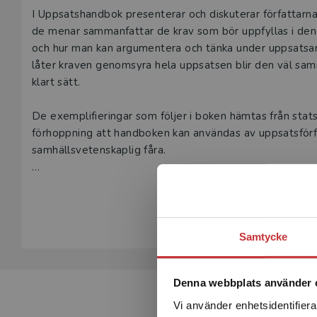
Beskrivning
I Uppsatshandbok presenterar och diskuterar författarn
de menar sammanfattar de krav som bör uppfyllas i den 
och hur man kan argumentera och tänka under uppsatsarb
låter kraven genomsyra hela uppsatsen blir den väl sa
klart sätt.
De exemplifieringar som följer i boken hämtas från stat
förhoppning att handboken kan användas av uppsatsförfa
samhällsvetenskaplig fåra.
Uppsatshandbok fungerar som ett viktigt stöd för både
Visa hela be
Den här läroboken riktar sig till studenter på både grun
uppsats eller en lite längre studenttext är desamma, oa
Samtycke
Denna webbplats använder 
Vi använder enhetsidentifierar