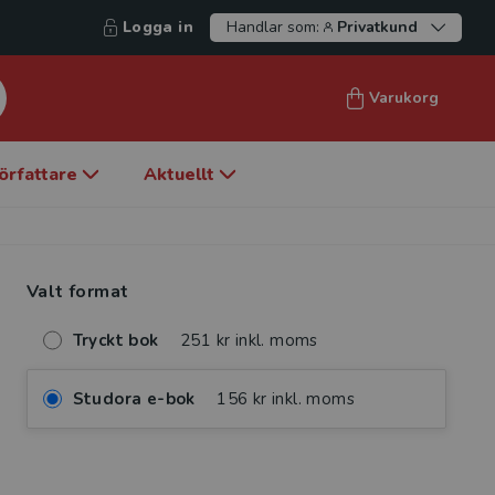
Logga in
Handlar som:
Privatkund
Varukorg
örfattare
Aktuellt
Valt format
Tryckt bok
251 kr inkl. moms
Studora e-bok
156 kr inkl. moms