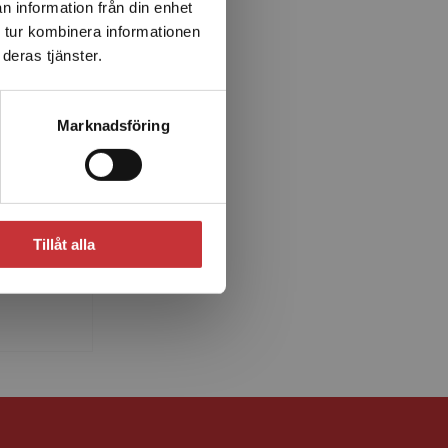
n information från din enhet
 tur kombinera informationen
deras tjänster.
Marknadsföring
s
or
 vid
ans
Tillåt alla
ska
så so...