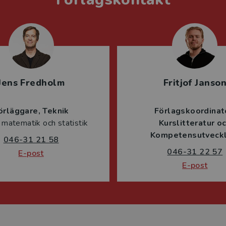
Jens Fredholm
Fritjof Janso
örläggare
Teknik
Förlagskoordinat
 matematik och statistik
Kurslitteratur o
Kompetensutveckl
046-31 21 58
046-31 22 57
E-post
E-post