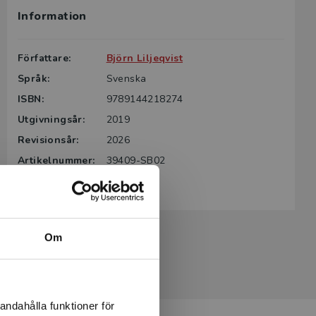
Information
g till boken
ter för din
Författare:
Björn Liljeqvist
id kontakta
Språk:
Svenska
rodukten.
ISBN:
9789144218274
m det gäller
Utgivningsår:
2019
tsgivare.
Revisionsår:
2026
Artikelnummer:
39409-SB02
Upplaga:
Andra
Om
andahålla funktioner för