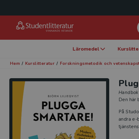
Läromedel
Kurslitt
Hem
/
Kurslitteratur
/
Forskningsmetodik och vetenskaps
Plug
Handbok 
Den här b
På Studo
andra e-b
tjänstens