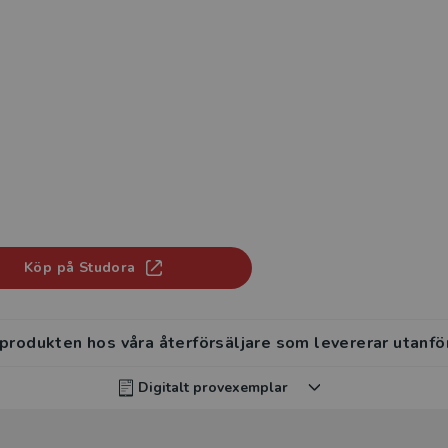
Köp på Studora
 produkten hos våra återförsäljare som levererar utanfö
Digitalt provexemplar
rvisar kan beställa ett kostnadsfritt digitalt provexemp