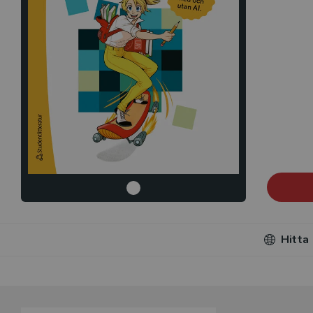
Hitta
Du som unde