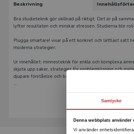
Beskrivning
Innehållsförte
här produk
Våra digital
Beskrivning
Bra studieteknik gör skillnad på riktigt. Det är på samm
under 180 da
lyfter resultaten och minskar stressen. Studierna blir ro
undervisning
vår
kundserv
Plugga smartare! visar på ett konkret och lättläst sätt
moderna strategier.
Den här prod
tjänsteexempl
Ur innehållet: minnesteknik för enkla och komplexa ämne
skjuta upp saker, strategier för problemlösning och mate
L
djupare förståelse och bättre koncentration samt appar
Detta är en lätt omarbetad utgåva med helt nyskrivet m
Visa hela be
sätt i studier. Intressant nog blir AI riktigt användbart f
Samtycke
Boken är lättläst och konkret med ett praktiskt perspekt
Plugga smartare! vänder sig till studenter på alla nivåe
Denna webbplats använder 
ekonomi, samhällsvetenskap eller något annat.
Vi använder enhetsidentifierar