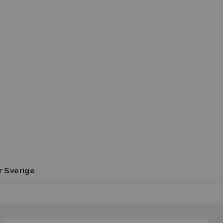
r Sverige
lar av den