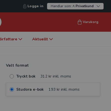
Logga in
Handlar som:
Privatkund
Varukorg
örfattare
Aktuellt
Valt format
Tryckt bok
312 kr inkl. moms
Studora e-bok
193 kr inkl. moms