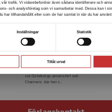
vår trafik. Vi vidarebefordrar även sådana identifierare och anna
enhet utanför Sverige. Vi erbjuder inte leveranser utanför
Författare
nnons- och analysföretag som vi samarbetar med. Dessa kan i sin
Sverige. För att kunna slutföra ett köp måste
har tillhandahållit eller som de har samlat in när du har använt 
leveransadressen vara i Sverige.
Läs mer
Kontakta kundservice
Inställningar
Statistik
Björn Liljeqvist
Stäng
Björn Liljeqvist är civilingenjör,
Tillåt urval
humanist och hedersdoktor vid
Lunds universitet. Han studerade
vid Göteborgs universitet och
Chalmers, där han s...
Förlagskontakt