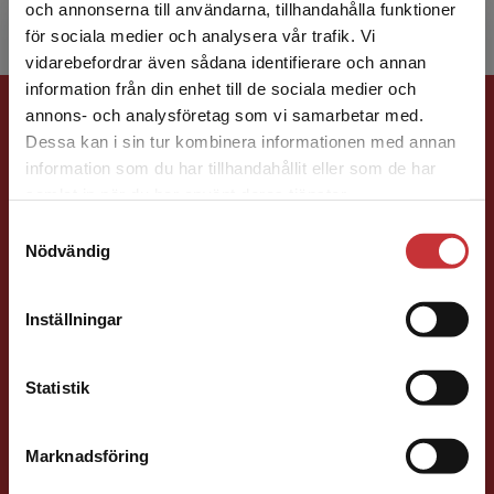
och annonserna till användarna, tillhandahålla funktioner
för sociala medier och analysera vår trafik. Vi
Begränsad fraktregion
vidarebefordrar även sådana identifierare och annan
information från din enhet till de sociala medier och
Förlagskontakt
annons- och analysföretag som vi samarbetar med.
Dessa kan i sin tur kombinera informationen med annan
information som du har tillhandahållit eller som de har
Det verkar som att du besöker
samlat in när du har använt deras tjänster.
studentlitteratur.se via en enhet utanför Sverige.
Samtyckesval
Vi erbjuder inte leveranser utanför Sverige. För
Nödvändig
att kunna slutföra ett köp måste
Ola Håkansson
leveransadressen vara i Sverige.
Läs mer
Inställningar
Kontakta kundservice
Förläggare
Ekonomi
Forskningsmetodik
och vetenskapsteori
Statistik
046-31 21 66
E-post
Marknadsföring
Stäng