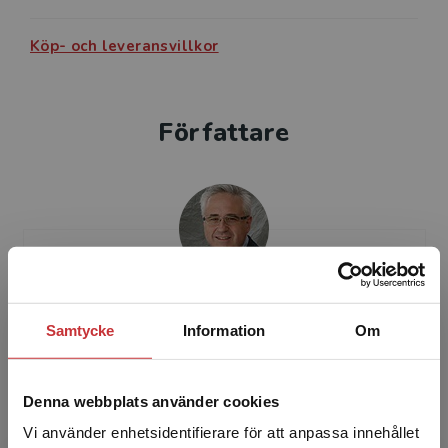
Köp- och leveransvillkor
Författare
Daniel Ericsson
Samtycke
Information
Om
Daniel Ericsson är ekonomie doktor från
Handelshögskolan i Stockholm och verksam
Denna webbplats använder cookies
som professor i organisation och ledning vid
Linnéuniversitetet. H...
Vi använder enhetsidentifierare för att anpassa innehållet