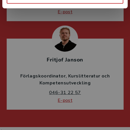
046-31 21 66
E-post
Fritjof Janson
Förlagskoordinator
Kurslitteratur och
Kompetensutveckling
046-31 22 57
E-post