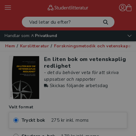
Handlar som:
Privatkund
Hem
/
Kurslitteratur
/
Forskningsmetodik och vetenskapste
En liten bok om vetenskaplig
redlighet
- det du behöver veta för att skriva
uppsatser och rapporter
Skickas följande arbetsdag
Valt format
Tryckt bok
275 kr inkl. moms