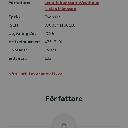
konsekvenser forskningen kan få för inblandade
Författare:
Lena Johansson Westholm
personer, lärosätet och samhället i stort.
Niclas Månsson
Språk:
Svenska
ISBN:
9789144186108
Utgivningsår:
2025
Artikelnummer:
47517-01
Upplaga:
Första
Sidantal:
132
Köp- och leveransvillkor
Författare