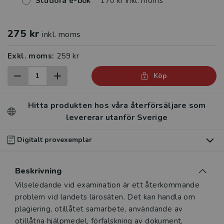
Studora e-bok
170 kr inkl. moms
275 kr
inkl. moms
Exkl. moms:
259 kr
Köp
Hitta produkten hos våra återförsäljare som
levererar utanför Sverige
Digitalt provexemplar
Du som undervisar kan beställa ett kostnadsfritt
Beskrivning
digitalt provexemplar av den här produkten
.
Beskrivning
Vilseledande vid examination är ett återkommande
Våra digitala provexemplar tillhandahålls via Studora.se
problem vid landets lärosäten. Det kan handla om
och ger dig tillgång till boken under 180 dagar. Observera
plagiering, otillåtet samarbete, användande av
att erbjudandet endast gäller relevanta produkter för din
otillåtna hjälpmedel, förfalskning av dokument,