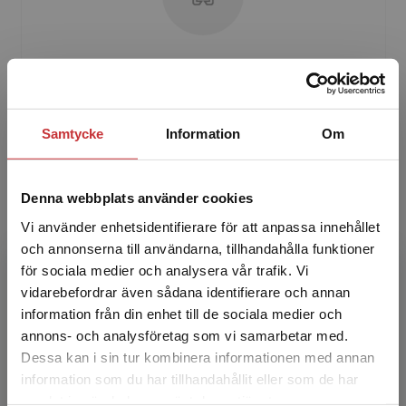
Lena Johansson Westholm
Lena Johansson Westholm är lektor och
docent i miljöteknik vid Akademin för ekonomi,
Samtycke
Information
Om
samhälle och teknik, Mälardalens universitet.
Hon undervisar o...
Denna webbplats använder cookies
Vi använder enhetsidentifierare för att anpassa innehållet
och annonserna till användarna, tillhandahålla funktioner
för sociala medier och analysera vår trafik. Vi
Begränsad fraktregion
vidarebefordrar även sådana identifierare och annan
information från din enhet till de sociala medier och
annons- och analysföretag som vi samarbetar med.
Niclas Månsson
Dessa kan i sin tur kombinera informationen med annan
information som du har tillhandahållit eller som de har
Niclas Månsson är professor i allmän pedagogik
Det verkar som att du besöker
samlat in när du har använt deras tjänster.