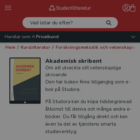
Handlar som:
Privatkund
Hem
/
Kurslitteratur
/
Forskningsmetodik och vetenskapste
Akademisk skribent
Om att utveckla sitt vetenskapliga
skrivande
Den här boken finns tillgänglig som e-
bok på Studora.
På Studora kan du köpa tidsbegränsad
åtkomst till denna och många andra e-
böcker. Du får tillgång direkt och kan
även ta del av tjänstens smarta
studieverktyg.