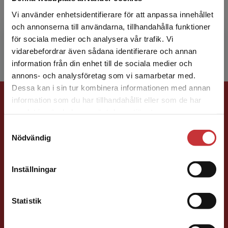
skönlitterär författare. Mellan 2015 och 2020
Vi använder enhetsidentifierare för att anpassa innehållet
verkade han som examinator, handledare och
och annonserna till användarna, tillhandahålla funktioner
utbildare inom ...
för sociala medier och analysera vår trafik. Vi
Begränsad fraktregion
vidarebefordrar även sådana identifierare och annan
information från din enhet till de sociala medier och
annons- och analysföretag som vi samarbetar med.
Dessa kan i sin tur kombinera informationen med annan
Förlagskontakt
information som du har tillhandahållit eller som de har
Det verkar som att du besöker
samlat in när du har använt deras tjänster.
studentlitteratur.se via en enhet utanför Sverige.
Samtyckesval
Vi erbjuder inte leveranser utanför Sverige. För
Nödvändig
att kunna slutföra ett köp måste
leveransadressen vara i Sverige.
Läs mer
Inställningar
Caroline Boussard
Kontakta kundservice
Statistik
Förläggare
Samhällsvetenskap och humaniora, Språk