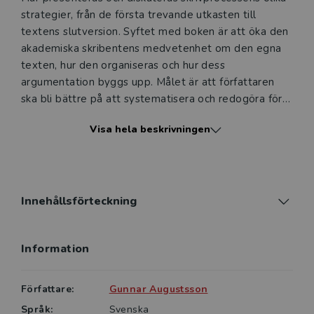
strategier, från de första trevande utkasten till
textens slutversion. Syftet med boken är att öka den
akademiska skribentens medvetenhet om den egna
texten, hur den organiseras och hur dess
argumentation byggs upp. Målet är att författaren
ska bli bättre på att systematisera och redogöra för
sitt insamlade material samt på att presentera sina
Visa hela beskrivningen
tolkningar och slutsatser på ett precist sätt.
Denna tredje upplaga av Akademisk skribent är
reviderad och aktualiserad samt kompletterad med
bilagor som ger en mer detaljerad förståelse för det
Innehållsförteckning
vetenskapliga skrivandets form.
Information
Akademisk skribent vänder sig till alla som har till
uppgift att skriftligt rapportera resultatet av en
vetenskaplig undersökning, studenter såväl som
Författare:
Gunnar Augustsson
etablerade forskare. Boken riktar sig även till den
Språk:
Svenska