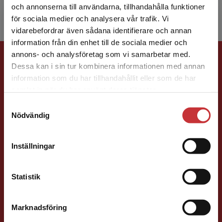
och annonserna till användarna, tillhandahålla funktioner
för sociala medier och analysera vår trafik. Vi
Begränsad fraktregion
vidarebefordrar även sådana identifierare och annan
information från din enhet till de sociala medier och
Förlagskontakt
annons- och analysföretag som vi samarbetar med.
Dessa kan i sin tur kombinera informationen med annan
information som du har tillhandahållit eller som de har
Det verkar som att du besöker
samlat in när du har använt deras tjänster.
studentlitteratur.se via en enhet utanför Sverige.
Samtyckesval
Vi erbjuder inte leveranser utanför Sverige. För
Nödvändig
att kunna slutföra ett köp måste
leveransadressen vara i Sverige.
Läs mer
Ola Håkansson
Inställningar
Kontakta kundservice
Förläggare
Ekonomi
Forskningsmetodik
och vetenskapsteori
Statistik
046-31 21 66
E-post
Marknadsföring
Stäng