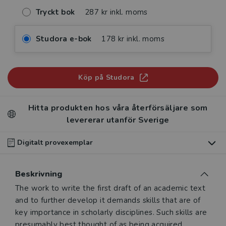
Tryckt bok
287 kr inkl. moms
Studora e-bok
178 kr inkl. moms
Köp på Studora
Hitta produkten hos våra återförsäljare som
levererar utanför Sverige
Digitalt provexemplar
Du som undervisar kan beställa ett kostnadsfritt
Beskrivning
digitalt provexemplar av den här produkten
.
Beskrivning
The work to write the first draft of an academic text
Våra digitala provexemplar tillhandahålls via Studora.se
and to further develop it demands skills that are of
och ger dig tillgång till boken under 180 dagar. Observera
key importance in scholarly disciplines. Such skills are
att erbjudandet endast gäller relevanta produkter för din
presumably best thought of as being acquired