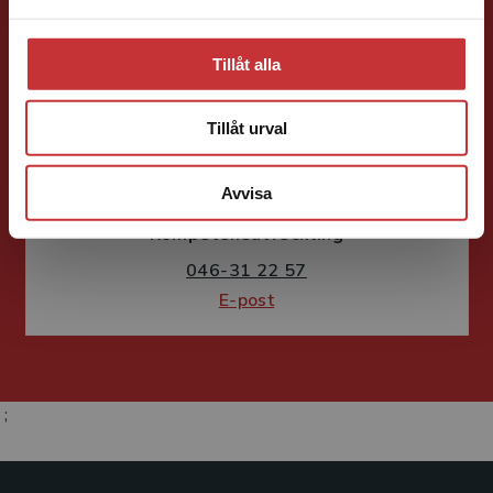
Tillåt alla
Tillåt urval
Fritjof Janson
Avvisa
Förlagskoordinator
Kurslitteratur och
Kompetensutveckling
046-31 22 57
E-post
;