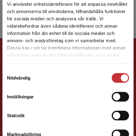
forskningsenhet i Bergen, Norge. Hennes
Vi använder enhetsidentifierare för att anpassa innehållet
forskning handlar i sy...
och annonserna till användarna, tillhandahålla funktioner
för sociala medier och analysera vår trafik. Vi
Begränsad fraktregion
vidarebefordrar även sådana identifierare och annan
information från din enhet till de sociala medier och
annons- och analysföretag som vi samarbetar med.
Förlagskontakt
Dessa kan i sin tur kombinera informationen med annan
information som du har tillhandahållit eller som de har
Det verkar som att du besöker
samlat in när du har använt deras tjänster.
studentlitteratur.se via en enhet utanför Sverige.
Samtyckesval
Vi erbjuder inte leveranser utanför Sverige. För
Nödvändig
att kunna slutföra ett köp måste
leveransadressen vara i Sverige.
Läs mer
Vala Flosadottir
Inställningar
Kontakta kundservice
Förläggare
Statistik
Vård och medicin
046-31 22 33
Marknadsföring
Stäng