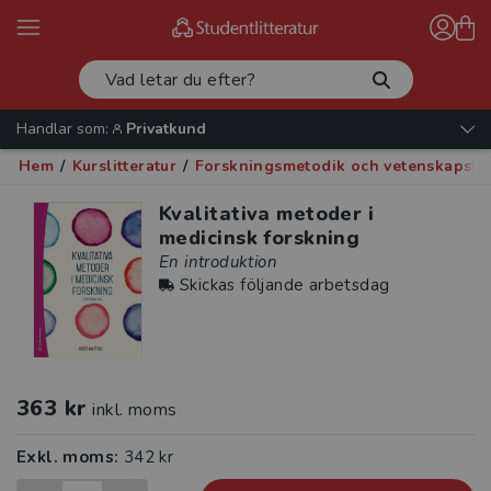
Handlar som:
Privatkund
Hem
/
Kurslitteratur
/
Forskningsmetodik och vetenskapste
Kvalitativa metoder i
medicinsk forskning
En introduktion
Skickas följande arbetsdag
363 kr
inkl. moms
Exkl. moms:
342 kr