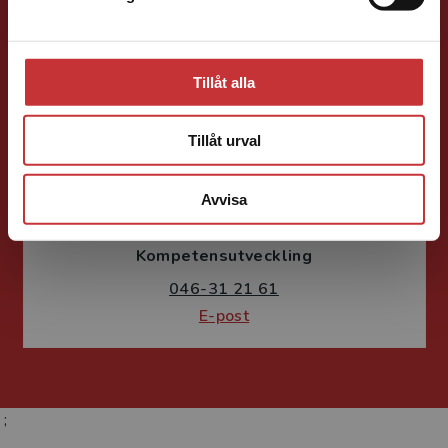
E-post
Tillåt alla
Tillåt urval
Susanne Borg-Törn
Avvisa
Förlagskoordinator
Kurslitteratur och
Kompetensutveckling
046-31 21 61
E-post
;