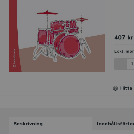
407 kr
Exkl. mo
Hitta
Du som unde
Beskrivning
Innehållsförte
här produkt