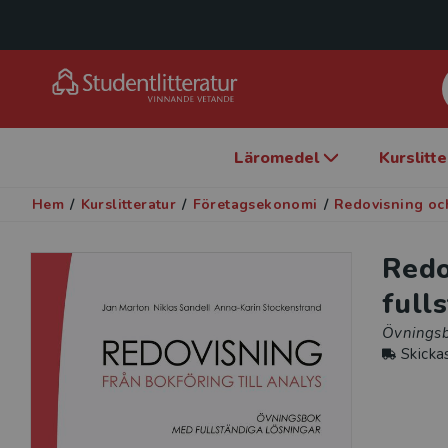
Läromedel
Kurslitt
Hem
/
Kurslitteratur
/
Företagsekonomi
/
Redovisning och
Redo
full
Övningsb
Skicka