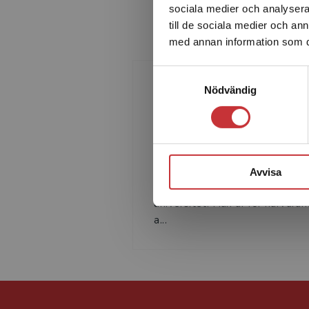
sociala medier och analysera 
till de sociala medier och a
med annan information som du 
Samtyckesval
Nödvändig
Jan Marton
JAN MARTON är docent och
verksam som lärare och forskar
externredovisning på
Avvisa
Handelshögskolan vid Götebor
universitet. Han är för närvara
a...