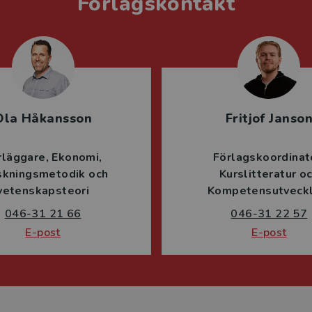
Förlagskontakt
Ola Håkansson
Fritjof Janso
rläggare
Ekonomi
Förlagskoordinat
skningsmetodik och
Kurslitteratur o
vetenskapsteori
Kompetensutveckl
046-31 21 66
046-31 22 57
E-post
E-post