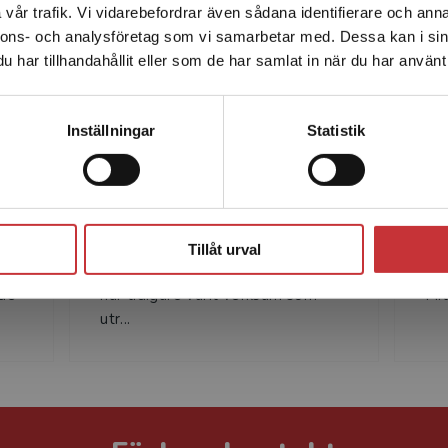
vår trafik. Vi vidarebefordrar även sådana identifierare och anna
enhet utanför Sverige. Vi erbjuder inte leveranser utanför
nnons- och analysföretag som vi samarbetar med. Dessa kan i sin
Sverige. För att kunna slutföra ett köp måste
har tillhandahållit eller som de har samlat in när du har använt 
leveransadressen vara i Sverige.
Läs mer
Kontakta kundservice
Inställningar
Statistik
Niklas Sandell
An
Niklas Sandell är lektor i
AN
Stäng
e i
företagsekonomi vid Lunds
är
universitet och forskar om
for
Tillåt urval
gs
finansiell kommunikation. Niklas
Eko
nde
har tidigare varit verksam som
Mit
utr...