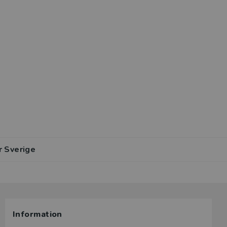
r Sverige
r av den
Information