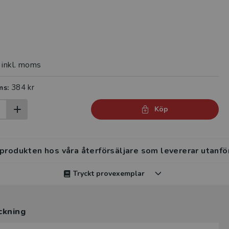
inkl. moms
384 kr
ms:
Köp
 produkten hos våra återförsäljare som levererar utanfö
Tryckt provexemplar
rvisar kan beställa ett kostnadsfritt tryckt provexempla
ckning
en.