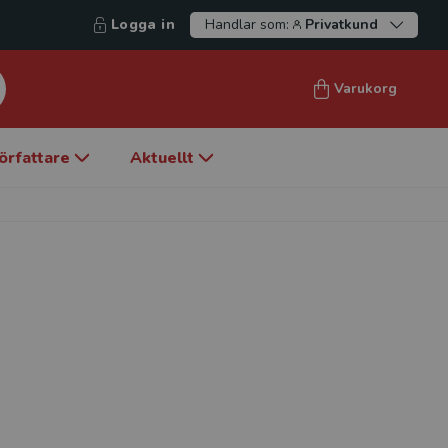
Logga in
Handlar som:
Privatkund
Varukorg
örfattare
Aktuellt