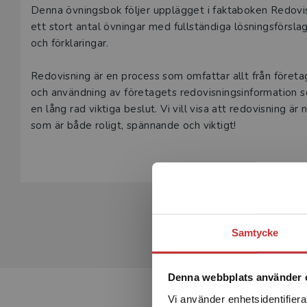
Ett tryckt p
Beskrivning
Denna övningsbok följer upplägget i faktaboken Redovisn
passar in i 
ett stort antal övningar med fullständiga lösningsförs
produkter fö
och förklaringar.
kan naturligt
eller har fr
Redovisning är en process som omfattar allt från företa
och användning av företagets redovisningsinformation som
Den här prod
en lång rad viktiga beslut. Vi vill visa att redovisning 
tjänsteexempl
som är både roligt, spännande och viktigt!
L
Samtycke
Denna webbplats använder 
Vi använder enhetsidentifierar