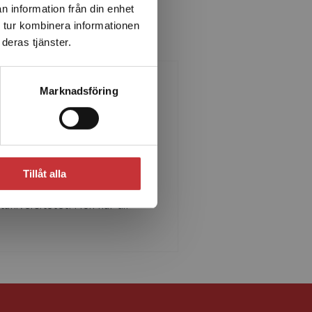
n information från din enhet
 tur kombinera informationen
deras tjänster.
Marknadsföring
na-Karin Stockenstrand
NA-KARIN STOCKENSTRAND
 docent och verksam som
skare och lärare på Centrum för
Tillåt alla
nomiska Relationer (CER) vid
tuniversitetet. Hon har t...