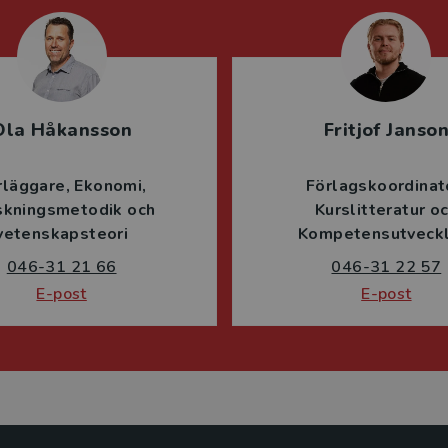
Ola Håkansson
Fritjof Janso
rläggare
Ekonomi
Förlagskoordinat
skningsmetodik och
Kurslitteratur o
vetenskapsteori
Kompetensutveckl
046-31 21 66
046-31 22 57
E-post
E-post