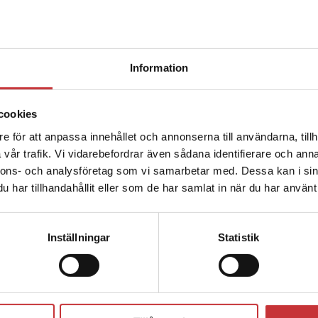
Begränsad fraktregion
Information
cookies
e för att anpassa innehållet och annonserna till användarna, tillh
Redovisning och bokföring
Det verkar som att du besöker studentlitteratur.se via en
vår trafik. Vi vidarebefordrar även sådana identifierare och anna
enhet utanför Sverige. Vi erbjuder inte leveranser utanför
nnons- och analysföretag som vi samarbetar med. Dessa kan i sin
Sverige. För att kunna slutföra ett köp måste
Hedenström, E - Malmquist, H
har tillhandahållit eller som de har samlat in när du har använt 
leveransadressen vara i Sverige.
Läs mer
287 kr
inkl. moms
Exkl. moms: 271 kr
Kontakta kundservice
Inställningar
Statistik
Författare
Stäng