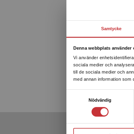
Samtycke
Denna webbplats använder 
Vi använder enhetsidentifierar
sociala medier och analysera 
till de sociala medier och a
med annan information som du 
Samtyckesval
Nödvändig