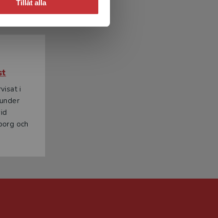
Tillåt alla
st
isat i
 under
vid
borg och