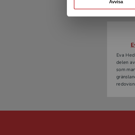
Avvisa
E
Eva Hed
delen av
som man
gränslan
redovisni