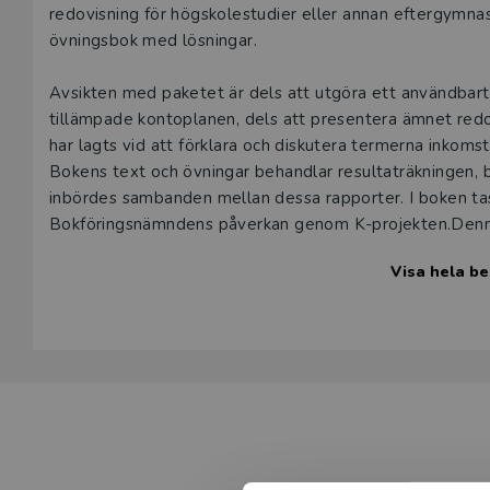
redovisning för högskolestudier eller annan eftergymnas
övningsbok med lösningar.
Avsikten med paketet är dels att utgöra ett användbart
tillämpade kontoplanen, dels att presentera ämnet redov
har lagts vid att förklara och diskutera termerna inkomst
Bokens text och övningar behandlar resultaträkningen,
inbördes sambanden mellan dessa rapporter. I boken ta
Bokföringsnämndens påverkan genom K-projekten.Denna 
februari 2019.
Visa hela be
Redovisning och bokföring lär man sig genom att öva, ö
övningsboken parallellt. Teoriboken ger en orientering 