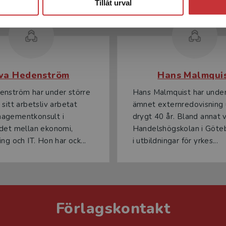
Tillåt urval
va Hedenström
Hans Malmqui
enström har under större
Hans Malmquist har underv
 sitt arbetsliv arbetat
ämnet externredovisning
agementkonsult i
drygt 40 år. Bland annat 
det mellan ekonomi,
Handelshögskolan i Göte
ng och IT. Hon har ock...
i utbildningar för yrkes...
Förlagskontakt