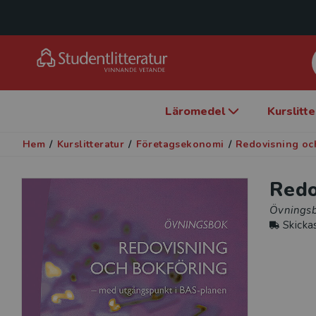
Läromedel
Kurslitt
Hem
/
Kurslitteratur
/
Företagsekonomi
/
Redovisning och
Redo
Övningsb
Skicka