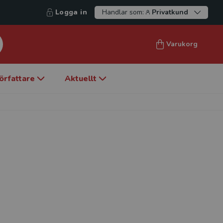
Logga in
Handlar som:
Privatkund
Varukorg
örfattare
Aktuellt