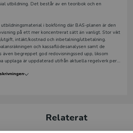
ial utbildning. Det består av en teoribok och en
 utbildningsmaterial i bokföring där BAS-planen är den
isning på ett mer koncentrerat sätt än vanligt. Stor vikt
/utgift, intäkt/kostnad och inbetalning/utbetalning.
 balansräkningen och kassaflödesanalysen samt de
s även begreppet god redovisningssed upp, liksom
upplaga är uppdaterad utifrån aktuella regelverk per
skrivningen
va och åter öva. Arbeta därför med teoriboken och
osch utgör ett stöd för arbetet med övningsuppgifterna.
Relaterat