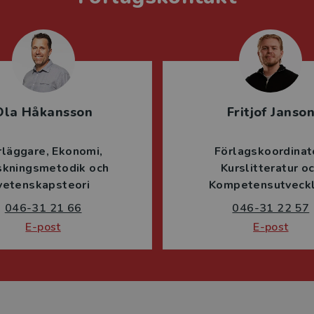
Ola Håkansson
Fritjof Janso
rläggare
Ekonomi
Förlagskoordinat
skningsmetodik och
Kurslitteratur o
vetenskapsteori
Kompetensutveckl
046-31 21 66
046-31 22 57
E-post
E-post