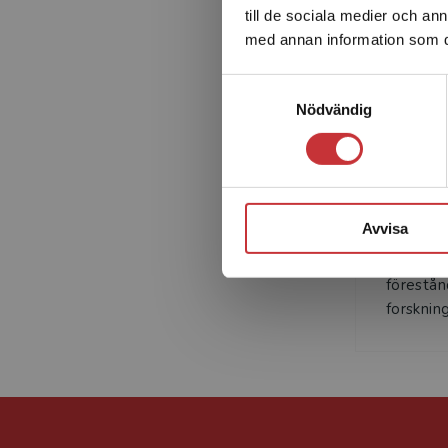
till de sociala medier och a
med annan information som du 
Samtyckesval
Nödvändig
Peter Öh
företags
Avvisa
redovisn
Mittuniv
förestån
forskning