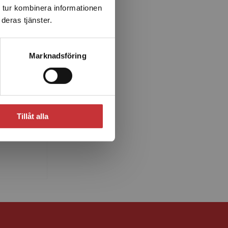
 tur kombinera informationen
deras tjänster.
Marknadsföring
son
essor i
tutionen
Tillåt alla
ell