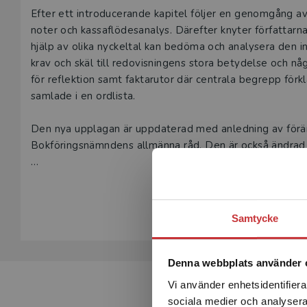
Beskrivning
Efter ett introducerande kapitel följer en genomgång av 
noter och kassaflödesanalys. Därefter knyter författarna 
hjälp av olika nyckeltal kan bedöma och analysera den in
krav och skäl till redovisningens stora betydelse och någ
för reflektion samt faktarutor där centrala begrepp förkl
samlade i en ordlista.
Den nya upplagan är uppdaterad med anledning av föränd
Bokföringsnämndens allmänna råd. Den är också ändrad ut
Som komplement till läroboken finns ett övningshäfte at
Visa hela be
Samtycke
Denna webbplats använder 
Vi använder enhetsidentifierar
sociala medier och analysera 