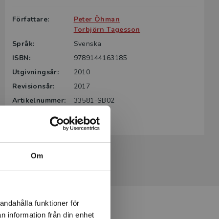
Författare:
Peter Öhman
Torbjörn Tagesson
Språk:
Svenska
ISBN:
9789144163185
Utgivningsår:
2010
Revisionsår:
2017
Artikelnummer:
33581-SB02
Upplaga:
Andra
Om
andahålla funktioner för
n information från din enhet