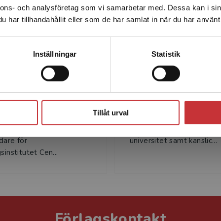
nnons- och analysföretag som vi samarbetar med. Dessa kan i sin
Sverige. För att kunna slutföra ett köp måste
har tillhandahållit eller som de har samlat in när du har använt 
leveransadressen vara i Sverige.
Läs mer
Kontakta kundservice
Inställningar
Statistik
Peter Öhman
Torbjörn Tages
man är professor i
Torbjörn Tagesson är prof
Stäng
ekonomi, särskilt
företagsekonomi vid insti
Tillåt urval
ing och revision, vid
för ekonomisk och industri
ersitetet samt
utveckling vid Linköpings
dare för
universitet samt kanslic...
sinstitutet Cen...
Förlagskontakt