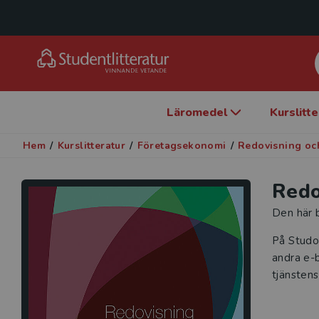
Läromedel
Kurslitt
Hem
/
Kurslitteratur
/
Företagsekonomi
/
Redovisning och
Redo
Den här b
På Studo
andra e-b
tjänstens