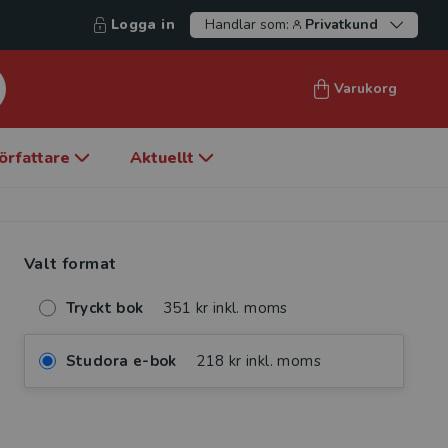
Logga in
Handlar som:
Privatkund
Varukorg
örfattare
Aktuellt
Valt format
Tryckt bok
351 kr inkl. moms
Studora e-bok
218 kr inkl. moms