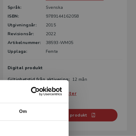
Språk:
Svenska
ISBN:
9789144162058
Utgivningsår:
2015
Revisionsår:
2022
Artikelnummer:
38593-WM05
Upplaga:
Femte
Digital produkt
Giltighetstid från aktivering:
12 mån
Köp- och leveransvillkor
Villkor för digitala produkter
Systemkrav
Om
Aktivera digital produkt