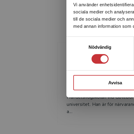
Vi använder enhetsidentifierar
sociala medier och analysera 
till de sociala medier och a
med annan information som du 
Samtyckesval
Nödvändig
Jan Marton
JAN MARTON är docent och
verksam som lärare och forskar
Avvisa
externredovisning på
Handelshögskolan vid Götebor
universitet. Han är för närvara
a...