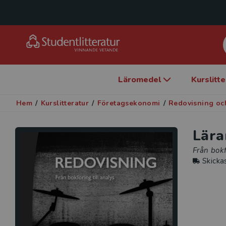
Läromedel
Kurslitt
Hem
/
Kurslitteratur
/
Företagsekonomi
/
Redovisning och
Lära
Från bokf
Skicka