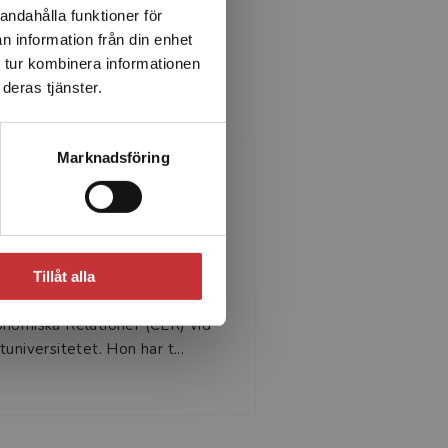
andahålla funktioner för
n information från din enhet
 tur kombinera informationen
deras tjänster.
Marknadsföring
na-Karin Stockenstrand
NA-KARIN STOCKENSTRAND
 docent och verksam som
Tillåt alla
skare och lärare på Centrum för
nomiska Relationer (CER) vid
tuniversitetet. Hon har t...