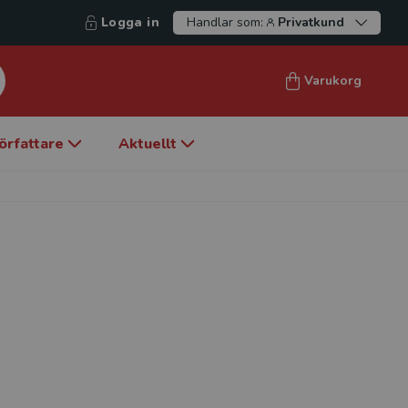
Logga in
Handlar som:
Privatkund
Varukorg
örfattare
Aktuellt