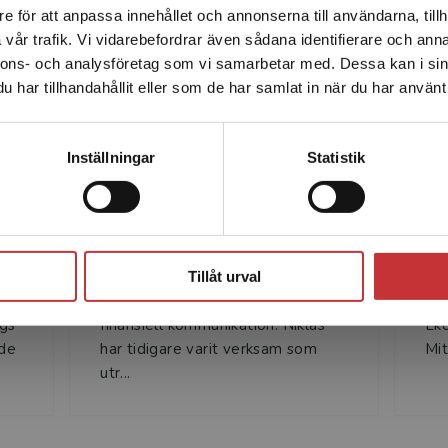
e för att anpassa innehållet och annonserna till användarna, tillh
Det verkar som att du besöker studentlitteratur.se via en
Författare
vår trafik. Vi vidarebefordrar även sådana identifierare och anna
enhet utanför Sverige. Vi erbjuder inte leveranser utanför
nnons- och analysföretag som vi samarbetar med. Dessa kan i sin
Sverige. För att kunna slutföra ett köp måste
har tillhandahållit eller som de har samlat in när du har använt 
leveransadressen vara i Sverige.
Läs mer
Kontakta kundservice
Inställningar
Statistik
Niklas Sandell
An
Stäng
Niklas Sandell är lektor i
AN
e i
företagsekonomi vid Lunds
är
Tillåt urval
universitet och forskar om
for
gs
finansiell kommunikation. Niklas
Eko
nde
har tidigare varit verksam som
Mit
utr...