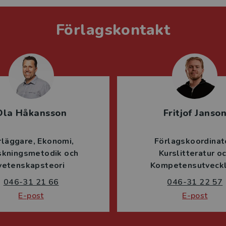
Förlagskontakt
Ola Håkansson
Fritjof Janso
rläggare
Ekonomi
Förlagskoordinat
skningsmetodik och
Kurslitteratur o
vetenskapsteori
Kompetensutveckl
046-31 21 66
046-31 22 57
E-post
E-post