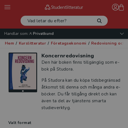
Handlar som:
Privatkund
Hem
/
Kurslitteratur
/
Företagsekonomi
/
Redovisning och r
Koncernredovisning
Den här boken finns tillgänglig som e-
bok på Studora.
På Studora kan du köpa tidsbegränsad
åtkomst till denna och många andra e-
böcker. Du får tillgång direkt och kan
även ta del av tjänstens smarta
studieverktyg.
Valt format