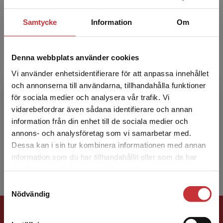
JAN MARTON är docent och verksam som
lärare och forskare i externredovisning på
Samtycke
Information
Om
Handelshögskolan vid Göteborgs universitet.
Han är för närvarande a...
Denna webbplats använder cookies
Vi använder enhetsidentifierare för att anpassa innehållet
och annonserna till användarna, tillhandahålla funktioner
för sociala medier och analysera vår trafik. Vi
Begränsad fraktregion
vidarebefordrar även sådana identifierare och annan
information från din enhet till de sociala medier och
annons- och analysföretag som vi samarbetar med.
Anna-Karin Pettersson
Dessa kan i sin tur kombinera informationen med annan
information som du har tillhandahållit eller som de har
Det verkar som att du besöker
samlat in när du har använt deras tjänster.
studentlitteratur.se via en enhet utanför Sverige.
Samtyckesval
Vi erbjuder inte leveranser utanför Sverige. För
Nödvändig
att kunna slutföra ett köp måste
Förlagskontakt
leveransadressen vara i Sverige.
Läs mer