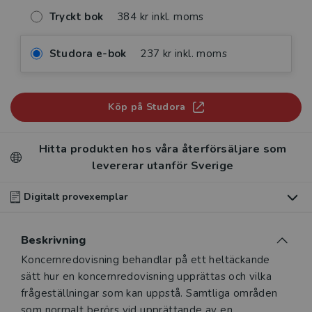
Tryckt bok
384 kr inkl. moms
Studora e-bok
237 kr inkl. moms
Köp på Studora
Hitta produkten hos våra återförsäljare som
levererar utanför Sverige
Digitalt provexemplar
Du som undervisar kan beställa ett kostnadsfritt
Beskrivning
digitalt provexemplar av den här produkten
.
Beskrivning
Koncernredovisning behandlar på ett heltäckande
Våra digitala provexemplar tillhandahålls via Studora.se
sätt hur en koncernredovisning upprättas och vilka
och ger dig tillgång till boken under 180 dagar. Observera
frågeställningar som kan uppstå. Samtliga områden
att erbjudandet endast gäller relevanta produkter för din
som normalt berörs vid upprättande av en