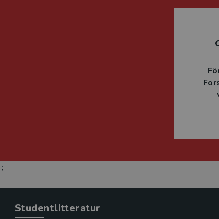
Fö
For
;
Studentlitteratur