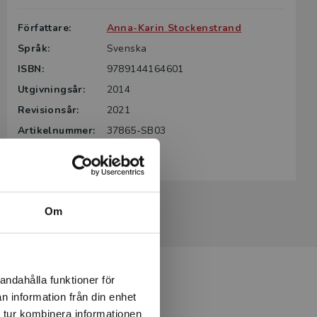
Författare:
Anna-Karin Stockenstrand
Språk:
Svenska
ISBN:
9789144164601
Utgivningsår:
2014
Revisionsår:
2021
Artikelnummer:
37865-SB03
Upplaga:
Tredje
Om
andahålla funktioner för
n information från din enhet
 tur kombinera informationen