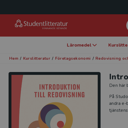
Läromedel
Kurslitt
Hem
/
Kurslitteratur
/
Företagsekonomi
/
Redovisning och
Intr
Den här b
På Studo
andra e-b
tjänstens