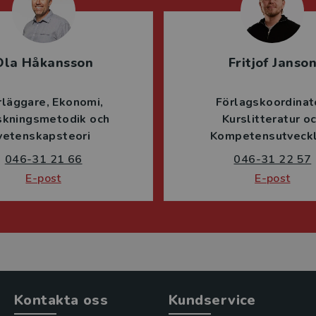
Ola Håkansson
Fritjof Janso
rläggare
Ekonomi
Förlagskoordinat
skningsmetodik och
Kurslitteratur o
vetenskapsteori
Kompetensutveckl
046-31 21 66
046-31 22 57
E-post
E-post
Kontakta oss
Kundservice