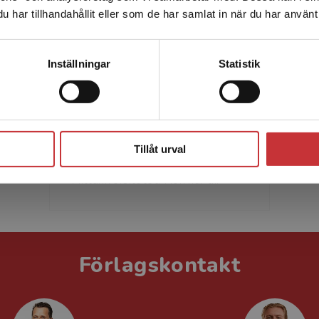
har tillhandahållit eller som de har samlat in när du har använt 
leveransadressen vara i Sverige.
Läs mer
Kontakta kundservice
Inställningar
Statistik
Anna-Karin Stockenstrand
ANNA-KARIN STOCKENSTRAND
Stäng
är docent och verksam som
forskare och lärare på Centrum för
Tillåt urval
Ekonomiska Relationer (CER) vid
Mittuniversitetet. Hon har t...
Förlagskontakt