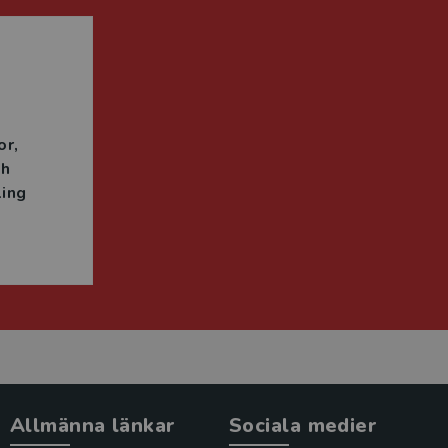
n
or
ch
ing
Allmänna länkar
Sociala medier