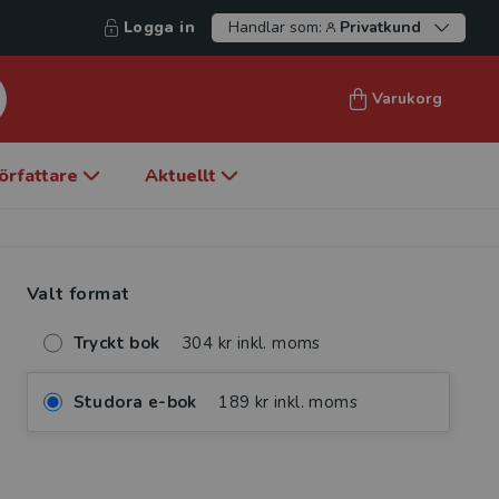
Logga in
Handlar som:
Privatkund
Varukorg
örfattare
Aktuellt
Valt format
Tryckt bok
304 kr inkl. moms
Studora e-bok
189 kr inkl. moms