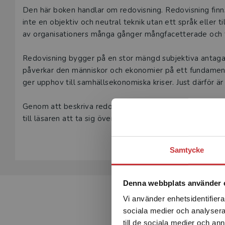
Beskrivning
Den här boken handlar om redovisning. Redovisning finns 
inte en objektiv och neutral teknik utan ett språk eller 
av organisationers många gånger mångfacetterade och f
Redovisning bygger på en stor mängd subjektiva antagand
påverkar den människor och ekonomier på ett fundamental
ger upphov till samhällsekonomiska kriser. Just därför är
Genom att beskriva redovisningens mest grundläggande
till läsaren att ta sig över den allra första tröskeln till 
Samtycke
Denna webbplats använder 
Vi använder enhetsidentifierar
sociala medier och analysera 
till de sociala medier och a