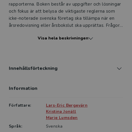
rapporterna. Boken består av uppgifter och lösningar
och fokus är att belysa de viktigaste reglerna som
icke-noterade svenska företag ska tillämpa när en
årsredovisning eller årsbokslut ska upprättas. Frågor
som behandlas är till exempel hur rapporter ska
Visa hela beskrivningen
presenteras och de värderingsregler som ska
tillämpas när olika typer av tillgångar och skulder ska
värderas.
Redovisning kan diskuteras och presenteras på olika
Innehållsförteckning
nivåer. Den första nivån är principnivån, där begrepp,
redovisningsprinciper tillsammans med
Information
redovisningslagstiftning samt kompletterande
normgivning finns. Hur principerna påverkar innehållet
i de ekonomiska rapporterna i form av balansräkning,
Författare:
Lars-Eric Bergevärn
resultaträkning och kassaflödesanalys utgör den
Kristina Jonäll
andra nivån, rapportnivån. En central del i boken är att
Marie Lumsden
belysa vilka effekter som principerna får på de
Språk:
Svenska
ekonomiska rapporterna. Denna uppgiftsbok följer