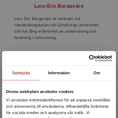
Lars-Eric Bergevärn
Lars-Eric Bergevärn är verksam vid
Handelshögskolan vid Göteborgs Universitet
och har lång erfarenhet av undervisning och
forskning i redovisning.
Samtycke
Information
Om
Kristina Jonäll
Denna webbplats använder cookies
Kristina Jonäll är lektor i redovisning. Hon är
Vi använder enhetsidentifierare för att anpassa innehållet
verksam vid Handelshögskolan i Göteborg och
och annonserna till användarna, tillhandahålla funktioner
har lång erfarenhet av undervisning och
för sociala medier och analysera vår trafik. Vi