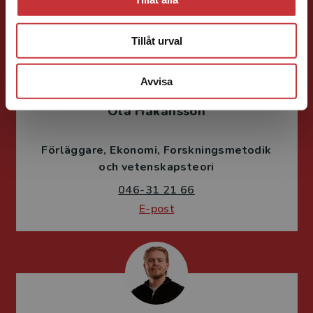
Tillåt urval
Avvisa
Ola Håkansson
Förläggare
Ekonomi
Forskningsmetodik
och vetenskapsteori
046-31 21 66
E-post