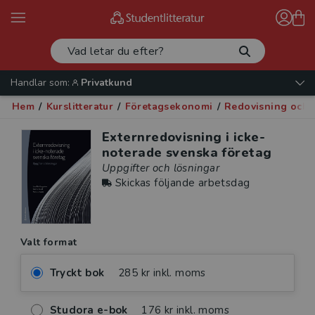
Handlar som:
Privatkund
Hem
/
Kurslitteratur
/
Företagsekonomi
/
Redovisning och r
Externredovisning i icke-
noterade svenska företag
Uppgifter och lösningar
Skickas följande arbetsdag
Valt format
Tryckt bok
285 kr inkl. moms
Studora e-bok
176 kr inkl. moms